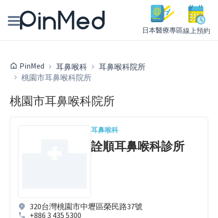
日本醫療專區
線上預約
線上預約醫師、院所
PinMed
耳鼻喉科
耳鼻喉科院所
桃園市耳鼻喉科院所
醫師專欄專訪
桃園市耳鼻喉科院所
健康主題館
我是醫療人員
耳鼻喉科
詮順耳鼻喉科診所
320台灣桃園市中壢區榮民路37號
+886 3 435 5300