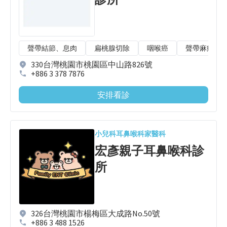
聲帶結節、息肉
扁桃腺切除
咽喉癌
聲帶麻痺
330台灣桃園市桃園區中山路826號
+886 3 378 7876
安排看診
小兒科
耳鼻喉科
家醫科
宏彥親子耳鼻喉科診
所
326台灣桃園市楊梅區大成路No.50號
+886 3 488 1526