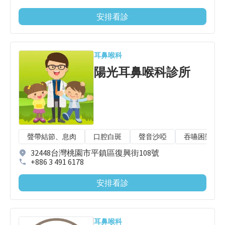
安排看診
耳鼻喉科
陽光耳鼻喉科診所
聲帶結節、息肉
口腔白斑
聲音沙啞
吞嚥困難
32448台灣桃園市平鎮區復興街108號
+886 3 491 6178
安排看診
耳鼻喉科