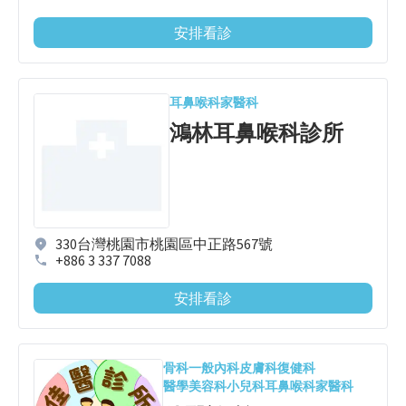
安排看診
耳鼻喉科
家醫科
鴻林耳鼻喉科診所
330台灣桃園市桃園區中正路567號
+886 3 337 7088
安排看診
骨科
一般內科
皮膚科
復健科
醫學美容科
小兒科
耳鼻喉科
家醫科