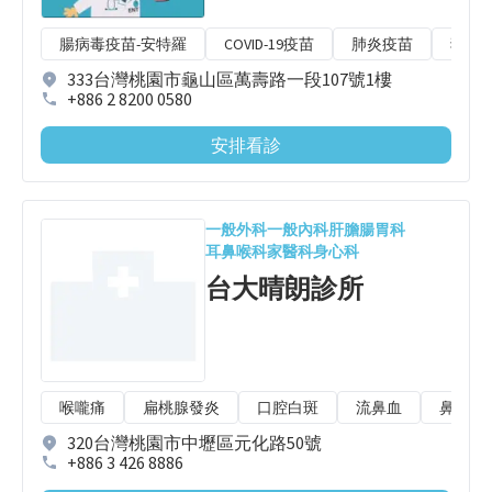
腸病毒疫苗-安特羅
COVID-19疫苗
肺炎疫苗
狂犬
333台灣桃園市龜山區萬壽路一段107號1樓
+886 2 8200 0580
安排看診
一般外科
一般內科
肝膽腸胃科
耳鼻喉科
家醫科
身心科
台大晴朗診所
喉嚨痛
扁桃腺發炎
口腔白斑
流鼻血
鼻竇炎
320台灣桃園市中壢區元化路50號
+886 3 426 8886