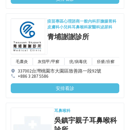
疫苗專區
心理諮商
一般內科
肝膽腸胃科
皮膚科
小兒科
耳鼻喉科
家醫科
泌尿科
青埔謝謝診所
毛囊炎
灰指甲/甲癬
疣/病毒疣
疥瘡/疥癬
唇
337002台灣桃園市大園區致善路一段92號
+886 3 287 5586
安排看診
耳鼻喉科
吳鎮宇親子耳鼻喉科
診所