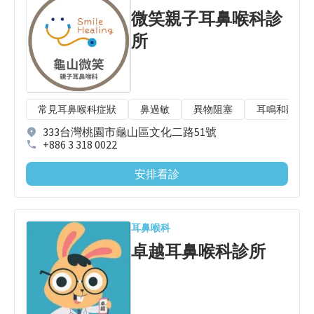
微笑親子耳鼻喉科診
所
常見耳鼻喉科症狀
鼻過敏
異物阻塞
耳鳴和聽力
333台灣桃園市龜山區文化二路51號
+886 3 318 0022
安排看診
耳鼻喉科
卓越耳鼻喉科診所