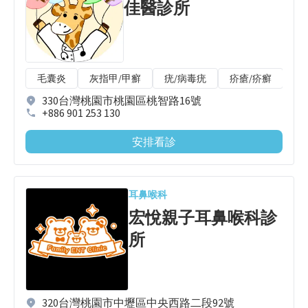
佳醫診所
毛囊炎
灰指甲/甲癬
疣/病毒疣
疥瘡/疥癬
唇
330台灣桃園市桃園區桃智路16號
+886 901 253 130
安排看診
耳鼻喉科
宏悅親子耳鼻喉科診
所
320台灣桃園市中壢區中央西路二段92號