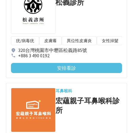
松義診所
疣/病毒疣
皮膚癢
異位性皮膚炎
女性掉髮
圓
320台灣桃園市中壢區松義路85號
+886 3 490 0192
安排看診
耳鼻喉科
宏蘊親子耳鼻喉科診
所