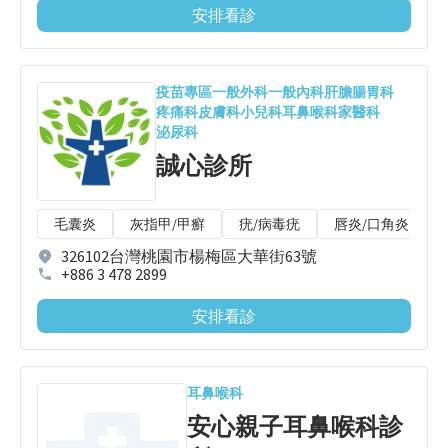
安排看診
疫苗專區
一般外科
一般內科
肝膽腸胃科
疼痛科
皮膚科
小兒科
耳鼻喉科
家醫科
泌尿科
誠心診所
毛囊炎
灰指甲/甲癬
疣/病毒疣
唇炎/口角炎
326102台灣桃園市楊梅區大華街63號
+886 3 478 2899
安排看診
耳鼻喉科
安心親子耳鼻喉科診