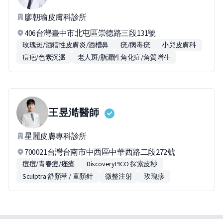
廖朝瑜皮膚科診所
406台灣臺中市北屯區崇德路三段131號
玫瑰斑/酒糟性皮膚炎/酒槽鼻
疣/病毒疣
小兒皮膚科
痘疤/色素沉澱
老人斑/脂漏性角化症/角質增生
王昱澔
醫師
星麗皮膚專科診所
700021台灣台南市中西區中華西路二段272號
痘痘/青春痘/痤瘡
DiscoveryPICO 探索皮秒
Sculptra 舒顏萃 / 童顏針
微整注射
玫瑰疹