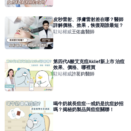
皮秒雷射、淨膚雷射差在哪？醫師
詳解價格、效果，恢復期誰最短？
駐站權威
王佑鑫
醫師
第四代A酸艾克痘Aklief新上市 治痘
效果、價格、哪裡買
駐站權威
許茗鈞
醫師
喝牛奶就長痘痘⋯戒奶是抗痘妙招
嗎？揭秘奶製品與痘痘關聯！