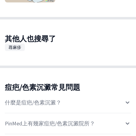
其他人也搜尋了
蕁麻疹
痘疤/色素沉澱常見問題
什麼是痘疤/色素沉澱？
PinMed上有幾家痘疤/色素沉澱院所？