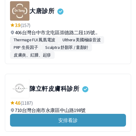
大唐診所
3.9
(157)
406台灣台中市北屯區崇德路二段135號...
Thermage FLX 鳳凰電波
Ulthera 美國極線音波
PRP 生長因子
Sculptra 舒顏萃 / 童顏針
皮膚炎、紅腫、起疹
陳立軒皮膚科診所
4.6
(1187)
710台灣台南市永康區中山路198號
安排看診