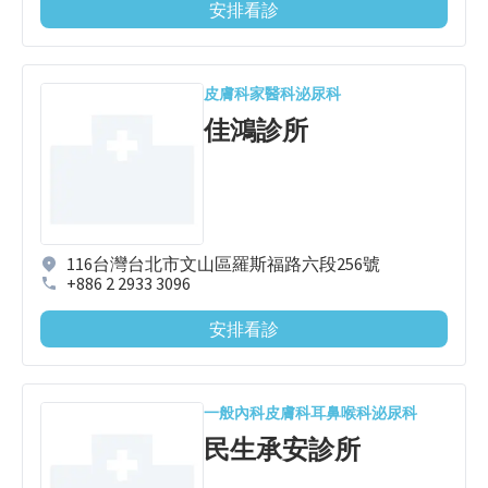
安排看診
皮膚科
家醫科
泌尿科
佳鴻診所
116台灣台北市文山區羅斯福路六段256號
+886 2 2933 3096
安排看診
一般內科
皮膚科
耳鼻喉科
泌尿科
民生承安診所