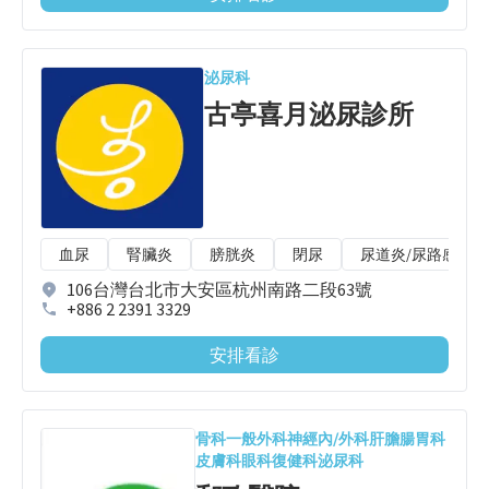
泌尿科
古亭喜月泌尿診所
血尿
腎臟炎
膀胱炎
閉尿
尿道炎/尿路感染
106台灣台北市大安區杭州南路二段63號
+886 2 2391 3329
安排看診
骨科
一般外科
神經內/外科
肝膽腸胃科
皮膚科
眼科
復健科
泌尿科