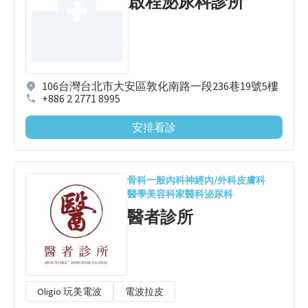
啟程泌尿科診所
106台灣台北市大安區敦化南路一段236巷19號5樓
+886 2 2771 8995
安排看診
骨科
一般內科
神經內/外科
皮膚科
醫學美容科
家醫科
泌尿科
醫者診所
Oligio 玩美電波
電波拉皮