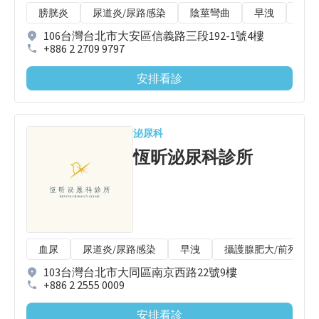
膀胱炎
尿道炎/尿路感染
陰莖彎曲
早洩
隱睪
106台灣台北市大安區信義路三段192-1號4樓
+886 2 2709 9797
安排看診
泌尿科
恆昕泌尿科診所
血尿
尿道炎/尿路感染
早洩
攝護腺肥大/前列腺肥
103台灣台北市大同區南京西路22號9樓
+886 2 2555 0009
安排看診