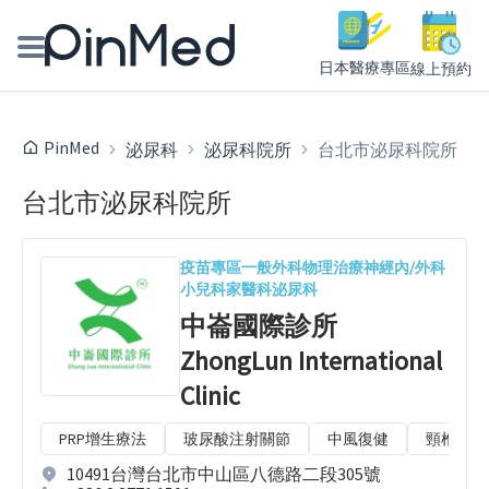
日本醫療專區
線上預約
線上預約醫師、院所
PinMed
泌尿科
泌尿科院所
台北市泌尿科院所
醫師專欄專訪
台北市泌尿科院所
健康主題館
疫苗專區
一般外科
物理治療
神經內/外科
小兒科
家醫科
泌尿科
我是醫療人員
中崙國際診所
ZhongLun International
Clinic
PRP增生療法
玻尿酸注射關節
中風復健
頸椎症候
10491台灣台北市中山區八德路二段305號