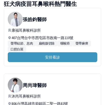
狂犬病疫苗耳鼻喉科熱門醫生
張皓鈞
醫師
康福耳鼻喉科診所
407台灣台中市西屯區市政南一路110號
聲帶結節、息肉
扁桃腺切除
咽喉癌
聲帶麻痺
口腔白斑
安排看診
周尚瑋
醫師
沐尚耳鼻喉科診所
806台灣高雄市前鎮區二聖一路83號