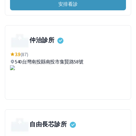
安排看診
仲治診所
3.9
(87)
540台灣南投縣南投市集賢路58號
自由長芯診所