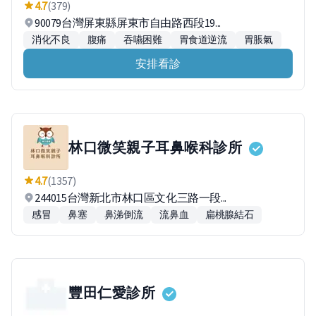
4.7
(379)
90079台灣屏東縣屏東市自由路西段19...
消化不良
腹痛
吞嚥困難
胃食道逆流
胃脹氣
安排看診
林口微笑親子耳鼻喉科診所
4.7
(1357)
244015台灣新北市林口區文化三路一段...
感冒
鼻塞
鼻涕倒流
流鼻血
扁桃腺結石
豐田仁愛診所