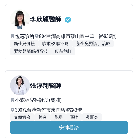
李欣穎
醫師
恆芯診所
804台灣高雄市鼓山區中華一路856號
新生兒健檢
咳嗽/久咳不癒
新生兒照護、治療
嬰幼兒腦部超音波
疫苗施打
張淳翔
醫師
小森林兒科診所(關埔)
30072台灣新竹市東區慈濟路3號
支氣管炎
肺炎
鼻塞
嘔吐
鼻竇炎
安排看診