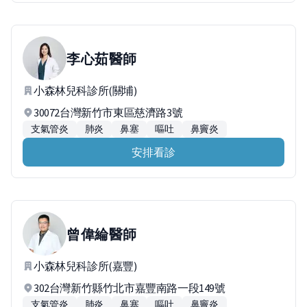
李心茹
醫師
小森林兒科診所(關埔)
30072台灣新竹市東區慈濟路3號
支氣管炎
肺炎
鼻塞
嘔吐
鼻竇炎
安排看診
曾偉綸
醫師
小森林兒科診所(嘉豐)
302台灣新竹縣竹北市嘉豐南路一段149號
支氣管炎
肺炎
鼻塞
嘔吐
鼻竇炎