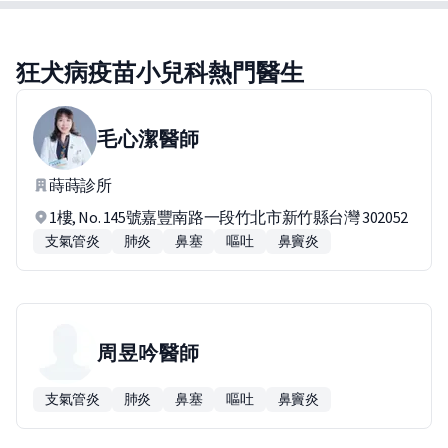
狂犬病疫苗小兒科熱門醫生
毛心潔
醫師
蒔蒔診所
1樓, No. 145號嘉豐南路一段竹北市新竹縣台灣 302052
支氣管炎
肺炎
鼻塞
嘔吐
鼻竇炎
周昱吟
醫師
支氣管炎
肺炎
鼻塞
嘔吐
鼻竇炎