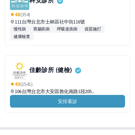
科安診所
4.8
(354)
111台灣台北市士林區社中街116號
慢性病
胃腸疾病
呼吸道疾病
疫苗施打
健康檢查
佳齡診所 (健檢)
4.9
(1541)
106台灣台北市大安區敦化南路1段205...
安排看診