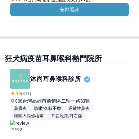
安排看診
狂犬病疫苗耳鼻喉科熱門院所
沐尚耳鼻喉科診所
4.9
(831)
806台灣高雄市前鎮區二聖一路83號
鼻竇炎
咳嗽/久咳不癒
過敏性鼻炎
咽喉內視鏡檢查
耳石脫落/耳石症