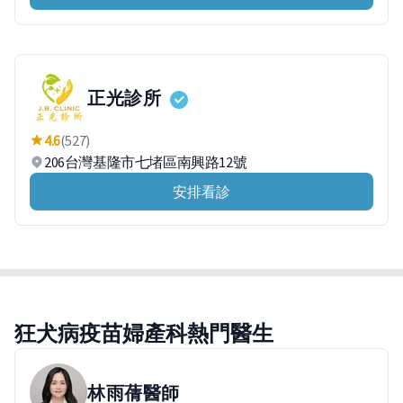
正光診所
4.6
(527)
206台灣基隆市七堵區南興路12號
安排看診
狂犬病疫苗婦產科熱門醫生
林雨蒨
醫師