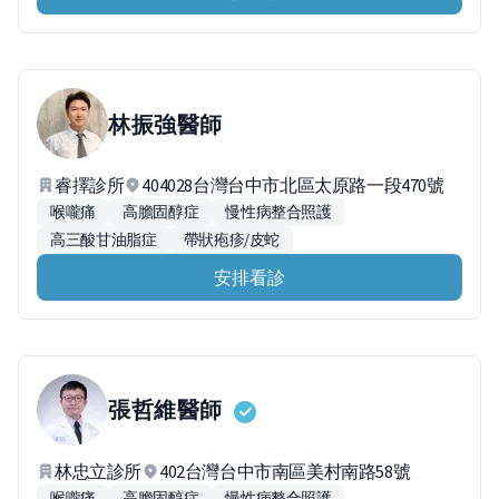
林振強
醫師
睿擇診所
404028台灣台中市北區太原路一段470號
喉嚨痛
高膽固醇症
慢性病整合照護
高三酸甘油脂症
帶狀疱疹/皮蛇
安排看診
張哲維
醫師
林忠立診所
402台灣台中市南區美村南路58號
喉嚨痛
高膽固醇症
慢性病整合照護