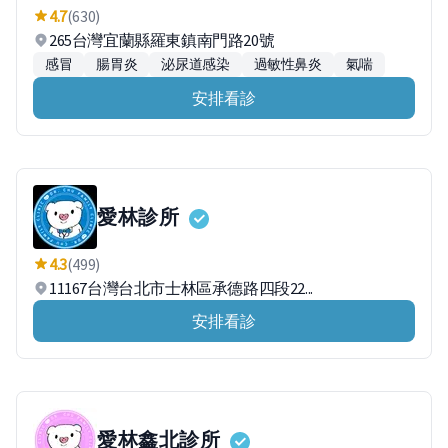
4.7
(630)
265台灣宜蘭縣羅東鎮南門路20號
感冒
腸胃炎
泌尿道感染
過敏性鼻炎
氣喘
安排看診
愛林診所
4.3
(499)
11167台灣台北市士林區承德路四段22...
安排看診
愛林鑫北診所