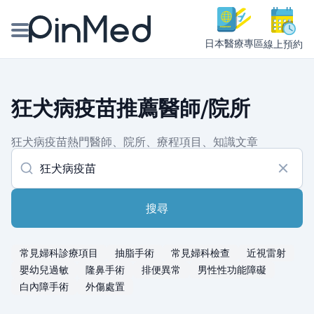
日本醫療專區
線上預約
線上預約醫師、院所
狂犬病疫苗推薦醫師/院所
醫師專欄專訪
狂犬病疫苗熱門醫師、院所、療程項目、知識文章
健康主題館
我是醫療人員
搜尋
常見婦科診療項目
抽脂手術
常見婦科檢查
近視雷射
嬰幼兒過敏
隆鼻手術
排便異常
男性性功能障礙
白內障手術
外傷處置