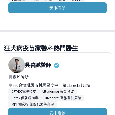
安排看診
狂犬病疫苗家醫科熱門醫生
吳啓誠
醫師
森雅診所
330台灣桃園市桃園區文中一路213巷13號1樓
CPT/DC電波拉皮
Ultraformer 海芙音波
Botox 保妥適肉毒
Juvederm 喬雅登玻尿酸
MPT 媚必提 第四代海芙音波
安排看診