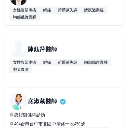
女性腹部疼痛
經痛
荷爾蒙失調
膀胱過動症
胸部纖維囊腫
陳鈺萍
醫師
女性腹部疼痛
經痛
荷爾蒙失調
胸部纖維囊腫
卵巢囊腫
底淑葳
醫師
惠好復健科診所
404台灣台中市北區中清路一段450號