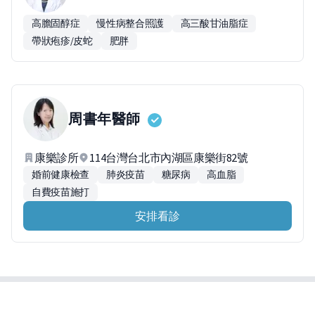
高膽固醇症
慢性病整合照護
高三酸甘油脂症
帶狀疱疹/皮蛇
肥胖
周書年
醫師
康樂診所
114台灣台北市內湖區康樂街82號
婚前健康檢查
肺炎疫苗
糖尿病
高血脂
自費疫苗施打
安排看診