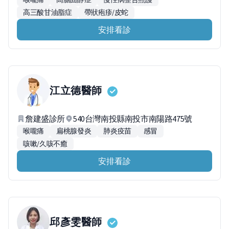
高三酸甘油脂症
帶狀疱疹/皮蛇
安排看診
江立德
醫師
詹建盛診所
540台灣南投縣南投市南陽路475號
喉嚨痛
扁桃腺發炎
肺炎疫苗
感冒
咳嗽/久咳不癒
安排看診
邱彥雯
醫師