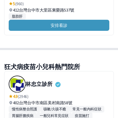
5
(960)
412台灣台中市大里區東榮路537號
脂肪肝
安排看診
狂犬病疫苗小兒科熱門院所
林忠立診所
4.9
(2946)
402台灣台中市南區美村南路58號
慢性病整合照護
咳嗽/久咳不癒
常見一般內科症狀
胃腸肝膽疾病
一般兒科常見症狀
疫苗施打