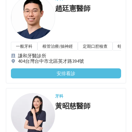
趙廷憲
醫師
一般牙科
根管治療/抽神經
定期口腔檢查
蛀牙/
謙和牙醫診所
404台灣台中市北區英才路394號
安排看診
牙科
黃昭慈
醫師