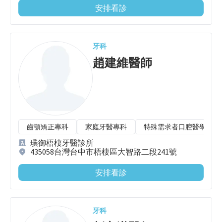
安排看診
牙科
趙建維
醫師
齒顎矯正專科
家庭牙醫專科
特殊需求者口腔醫學專科
璞御梧棲牙醫診所
435058台灣台中市梧棲區大智路二段241號
安排看診
牙科