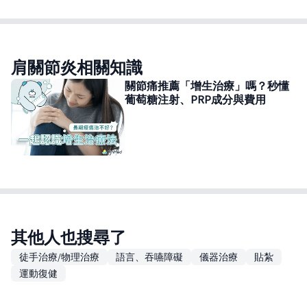
肩關節炎相關知識
關節痛推薦「增生治療」嗎？秒懂
葡萄糖注射、PRP成分與費用
其他人也搜尋了
徒手治療/物理治療
語言、吞嚥障礙
儀器治療
貼紮
運動復健