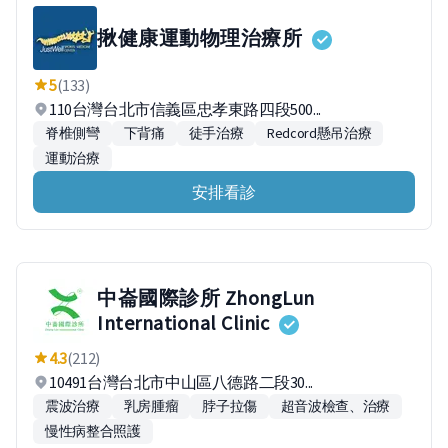
揪健康運動物理治療所
5
(133)
110台灣台北市信義區忠孝東路四段500...
脊椎側彎
下背痛
徒手治療
Redcord懸吊治療
運動治療
安排看診
中崙國際診所 ZhongLun
International Clinic
4.3
(212)
10491台灣台北市中山區八德路二段30...
震波治療
乳房腫瘤
脖子拉傷
超音波檢查、治療
慢性病整合照護