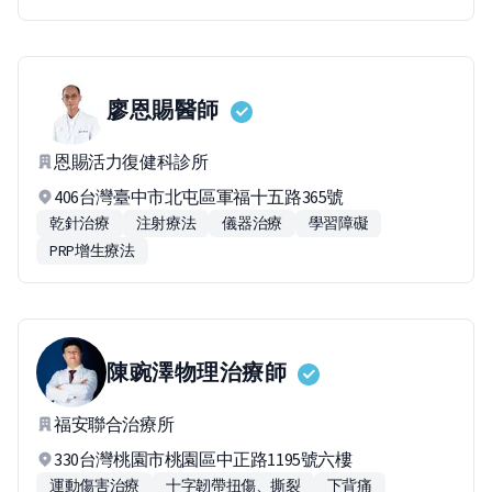
廖恩賜
醫師
恩賜活力復健科診所
406台灣臺中市北屯區軍福十五路365號
乾針治療
注射療法
儀器治療
學習障礙
PRP增生療法
陳豌澤
物理治療師
福安聯合治療所
330台灣桃園市桃園區中正路1195號六樓
運動傷害治療
十字韌帶扭傷、撕裂
下背痛