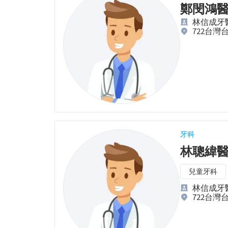
鄭閔鴻
林信成牙
722台灣
牙科
林聰緯
兒童牙科
林信成牙
722台灣