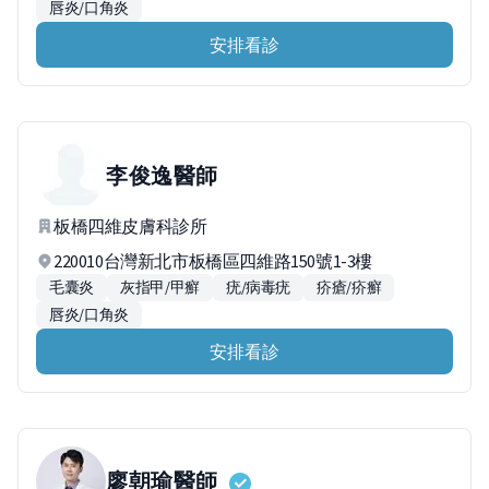
唇炎/口角炎
安排看診
李俊逸
醫師
板橋四維皮膚科診所
220010台灣新北市板橋區四維路150號1-3樓
毛囊炎
灰指甲/甲癬
疣/病毒疣
疥瘡/疥癬
唇炎/口角炎
安排看診
廖朝瑜
醫師