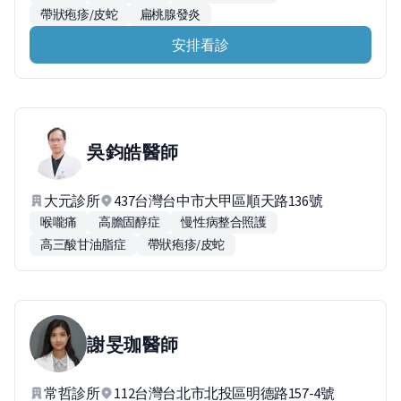
帶狀疱疹/皮蛇
扁桃腺發炎
安排看診
吳鈞皓
醫師
大元診所
437台灣台中市大甲區順天路136號
喉嚨痛
高膽固醇症
慢性病整合照護
高三酸甘油脂症
帶狀疱疹/皮蛇
謝旻珈
醫師
常哲診所
112台灣台北市北投區明德路157-4號