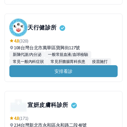
天行健診所
4.8
(320)
108台灣台北市萬華區寶興街127號
新陳代謝/內分泌
一般常規血液/血球檢驗
常見一般內科症狀
常見肝膽腸胃科疾患
疫苗施打
安排看診
宣妍皮膚科診所
4.8
(171)
234台灣新北市永和區永和路二段48號