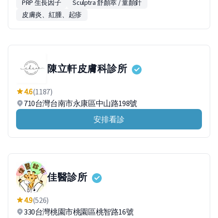
PRP 生長因子
Sculptra 舒顏萃 / 童顏針
皮膚炎、紅腫、起疹
陳立軒皮膚科診所
4.6
(1187)
710台灣台南市永康區中山路198號
安排看診
佳醫診所
4.9
(526)
330台灣桃園市桃園區桃智路16號