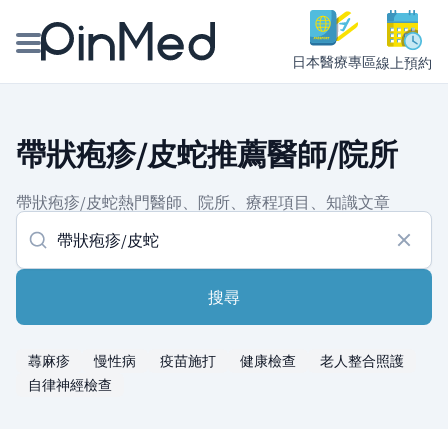
日本醫療專區
線上預約
線上預約醫師、院所
帶狀疱疹/皮蛇推薦醫師/院所
醫師專欄專訪
帶狀疱疹/皮蛇熱門醫師、院所、療程項目、知識文章
健康主題館
我是醫療人員
搜尋
蕁麻疹
慢性病
疫苗施打
健康檢查
老人整合照護
自律神經檢查