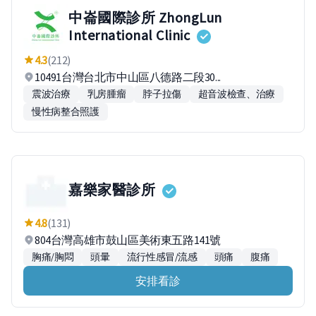
中崙國際診所 ZhongLun
International Clinic
4.3
(212)
10491台灣台北市中山區八德路二段30...
震波治療
乳房腫瘤
脖子拉傷
超音波檢查、治療
慢性病整合照護
嘉樂家醫診所
4.8
(131)
804台灣高雄市鼓山區美術東五路141號
胸痛/胸悶
頭暈
流行性感冒/流感
頭痛
腹痛
安排看診