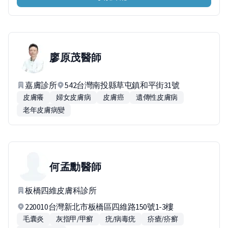
廖原茂
醫師
嘉膚診所
542台灣南投縣草屯鎮和平街31號
皮膚癢
婦女皮膚病
皮膚癌
遺傳性皮膚病
老年皮膚病變
何孟勳
醫師
板橋四維皮膚科診所
220010台灣新北市板橋區四維路150號1-3樓
毛囊炎
灰指甲/甲癬
疣/病毒疣
疥瘡/疥癬