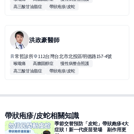
高三酸甘油脂症
帶狀疱疹/皮蛇
洪政豪
醫師
常哲診所
112台灣台北市北投區明德路157-4號
喉嚨痛
高膽固醇症
慢性病整合照護
高三酸甘油脂症
帶狀疱疹/皮蛇
帶狀疱疹/皮蛇相關知識
季節交替預防「皮蛇」帶狀皰疹4大
症狀！新一代疫苗登場 副作用更