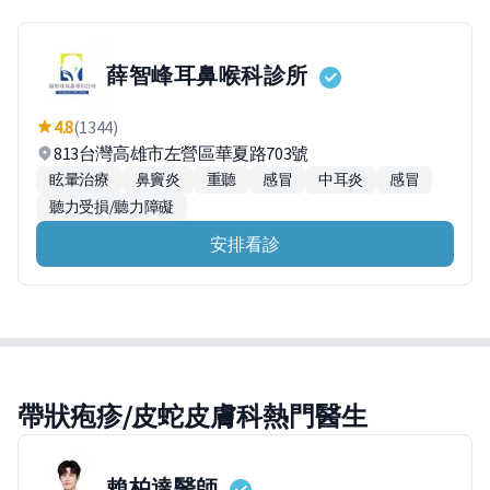
薛智峰耳鼻喉科診所
4.8
(1344)
813台灣高雄市左營區華夏路703號
眩暈治療
鼻竇炎
重聽
感冒
中耳炎
感冒
聽力受損/聽力障礙
安排看診
帶狀疱疹/皮蛇皮膚科熱門醫生
賴柏達
醫師