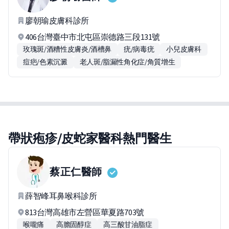
廖朝瑜皮膚科診所
406台灣臺中市北屯區崇德路三段131號
玫瑰斑/酒糟性皮膚炎/酒槽鼻
疣/病毒疣
小兒皮膚科
痘疤/色素沉澱
老人斑/脂漏性角化症/角質增生
帶狀疱疹/皮蛇家醫科熱門醫生
蔡正仁
醫師
薛智峰耳鼻喉科診所
813台灣高雄市左營區華夏路703號
喉嚨痛
高膽固醇症
高三酸甘油脂症