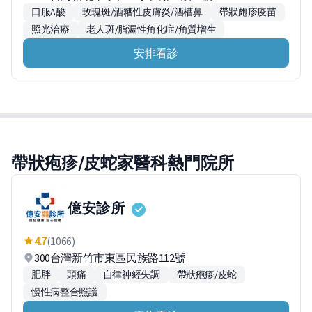
口服A酸
玫瑰斑/酒糟性皮膚炎/酒槽鼻
帶狀皰疹疫苗
照光治療
老人斑/脂漏性角化症/角質增生
安排看診
帶狀疱疹/皮蛇家醫科熱門院所
億安診所
4.7
(1066)
300台灣新竹市東區民族路112號
肥胖
頭痛
自律神經失調
帶狀疱疹/皮蛇
慢性病整合照護