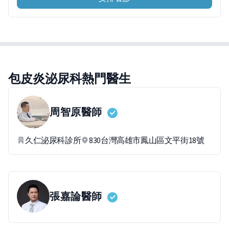
包皮炎泌尿科熱門醫生
周智原
醫師
久仁泌尿科診所
830台灣高雄市鳳山區文平街18號
張嘉論
醫師