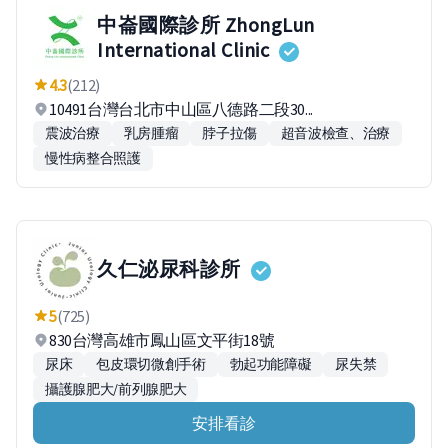
中崙國際診所 ZhongLun
International Clinic
4.3
(212)
10491台灣台北市中山區八德路二段30...
震波治療
乳房腫瘤
脖子拉傷
超音波檢查、治療
慢性病整合照護
久仁泌尿科診所
5
(725)
830台灣高雄市鳳山區文平街18號
尿床
包皮環切微創手術
勃起功能障礙
尿失禁
攝護腺肥大/前列腺肥大
安排看診