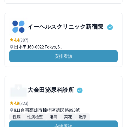
イーヘルスクリニック新宿院
4.4
(387)
日本〒160-0022 Tokyo, S...
安排看診
大金田泌尿科診所
4.9
(323)
811台灣高雄市楠梓區德民路995號
性病
性病檢查
淋病
菜花
泡疹
安排看診