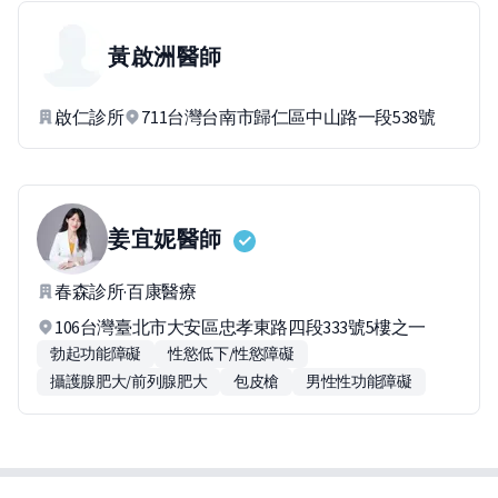
黃啟洲
醫師
啟仁診所
711台灣台南市歸仁區中山路一段538號
姜宜妮
醫師
春森診所·百康醫療
106台灣臺北市大安區忠孝東路四段333號5樓之一
勃起功能障礙
性慾低下/性慾障礙
攝護腺肥大/前列腺肥大
包皮槍
男性性功能障礙