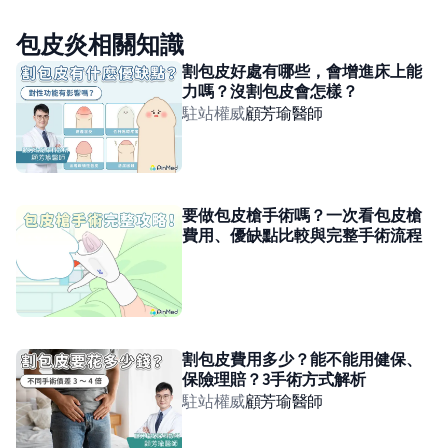
包皮炎相關知識
割包皮好處有哪些，會增進床上能
力嗎？沒割包皮會怎樣？
駐站權威
顧芳瑜
醫師
要做包皮槍手術嗎？一次看包皮槍
費用、優缺點比較與完整手術流程
割包皮費用多少？能不能用健保、
保險理賠？3手術方式解析
駐站權威
顧芳瑜
醫師