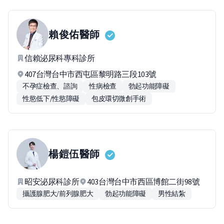
賴俊佑
醫師
信賴泌尿科專科診所
407台灣台中市西屯區黎明路三段103號
不孕症檢查、諮詢
性病檢查
勃起功能障礙
性慾低下/性慾障礙
包皮環切微創手術
楊鎧伍
醫師
昭安泌尿科診所
403台灣台中市西區博館二街98號
攝護腺肥大/前列腺肥大
勃起功能障礙
男性結紮