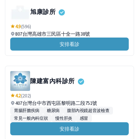
旭康診所
4.9
(596)
807台灣高雄市三民區十全一路38號
安排看診
陳建富內科診所
4.2
(202)
407台灣台中市西屯區黎明路二段751號
胃腸肝膽疾病
糖尿病
腹部內視鏡超音波檢查
常見一般內科症狀
慢性肝炎
感冒
安排看診