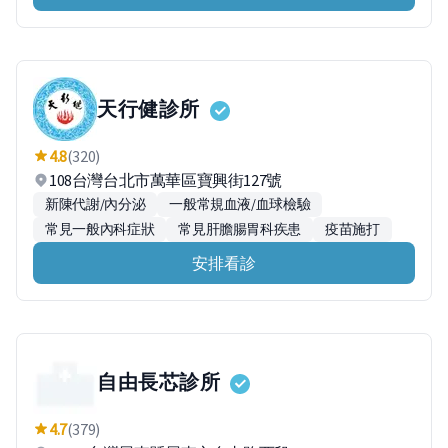
天行健診所
4.8
(320)
108台灣台北市萬華區寶興街127號
新陳代謝/內分泌
一般常規血液/血球檢驗
常見一般內科症狀
常見肝膽腸胃科疾患
疫苗施打
安排看診
自由長芯診所
4.7
(379)