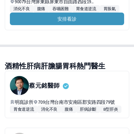
90079台灣屏東縣屏東市自由路西段19...
消化不良
腹痛
吞嚥困難
胃食道逆流
胃脹氣
安排看診
酒精性肝病肝膽腸胃科熱門醫生
蔡元銘
醫師
明崑診所
709台灣台南市安南區郡安路四段79號
胃食道逆流
消化不良
腹痛
肝病診斷
B型肝炎