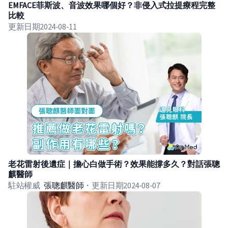
EMFACE菲斯波、音波效果哪個好？非侵入式拉提療程完整
比較
更新日期
2024-08-11
老花雷射後遺症｜擔心白做手術？效果能撐多久？對話張聰
麒醫師
駐站權威
張聰麒
醫師
・
更新日期
2024-08-07