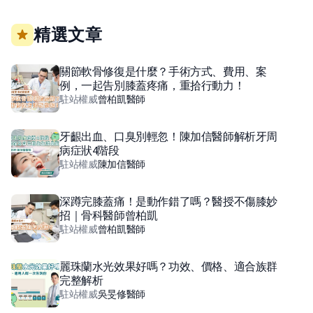
精選文章
關節軟骨修復是什麼？手術方式、費用、案
例，一起告別膝蓋疼痛，重拾行動力！
駐站權威
曾柏凱
醫師
牙齦出血、口臭別輕忽！陳加信醫師解析牙周
病症狀4階段
駐站權威
陳加信
醫師
深蹲完膝蓋痛！是動作錯了嗎？醫授不傷膝妙
招｜骨科醫師曾柏凱
駐站權威
曾柏凱
醫師
麗珠蘭水光效果好嗎？功效、價格、適合族群
完整解析
駐站權威
吳旻修
醫師