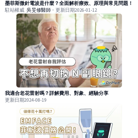
墨菲斯微針電波是什麼？全面解析療效、原理與常見問題！
駐站權威
吳旻修
醫師
・
更新日期
2026-01-12
我適合老花雷射嗎？​​詳解費用、對象、經驗分享
更新日期
2024-08-19