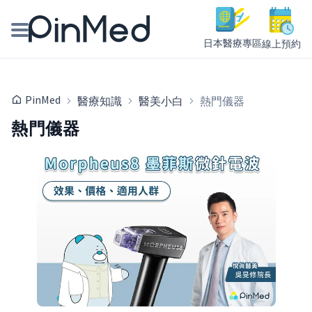
日本醫療專區
線上預約
線上預約醫師、院所
PinMed
醫療知識
醫美小白
熱門儀器
醫師專欄專訪
熱門儀器
健康主題館
我是醫療人員