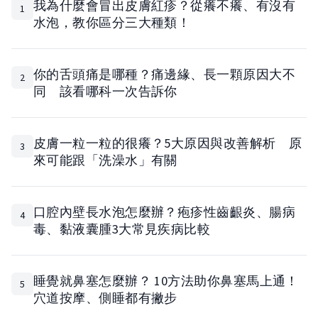
我為什麼會冒出皮膚紅疹？從癢不癢、有沒有
1
水泡，教你區分三大種類！
你的舌頭痛是哪種？痛邊緣、長一顆原因大不
2
同 該看哪科一次告訴你
皮膚一粒一粒的很癢？5大原因與改善解析 原
3
來可能跟「洗澡水」有關
口腔內壁長水泡怎麼辦？疱疹性齒齦炎、腸病
4
毒、黏液囊腫3大常見疾病比較
睡覺就鼻塞怎麼辦？ 10方法助你鼻塞馬上通！
5
穴道按摩、側睡都有撇步