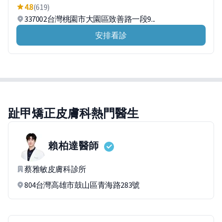
4.8
(619)
337002台灣桃園市大園區致善路一段9...
安排看診
趾甲矯正皮膚科熱門醫生
賴柏達
醫師
蔡雅敏皮膚科診所
804台灣高雄市鼓山區青海路283號