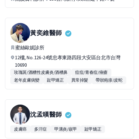
黃奕維
醫師
蜜絲歐妮診所
12樓, No. 126-24號忠孝東路四段大安區台北市台灣
10690
玫瑰斑/酒糟性皮膚炎/酒槽鼻
痘痘/青春痘/痤瘡
老年皮膚病變
趾甲矯正
異常掉髮
帶狀疱疹/皮蛇
沈孟暵
醫師
皮膚癌
多汗症
甲溝炎/嵌甲
趾甲矯正