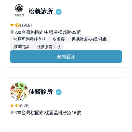
松義診所
4.9
(1968)
320台灣桃園市中壢區松義路85號
常見耳鼻喉科症狀
皮膚癢
睡眠障礙/失眠/淺眠
減重門診
肝膽腸胃症狀
安排看診
佳醫診所
4.9
(526)
330台灣桃園市桃園區桃智路16號