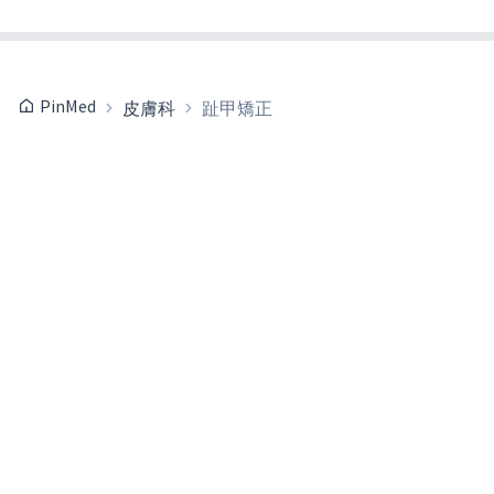
PinMed
皮膚科
趾甲矯正