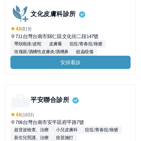
文化皮膚科診所
4.8
(819)
711台灣台南市歸仁區文化街二段147號
帶狀疱疹/皮蛇
皮膚癢
痘痘/青春痘/痤瘡
玫瑰斑/酒糟性皮膚炎/酒槽鼻
蚊蟲咬傷
安排看診
平安聯合診所
4.8
(1603)
708台灣台南市安平區府平路7號
超音波檢查、治療
小兒皮膚科
痘痘/青春痘/痤瘡
新生兒照護、治療
疫苗施打