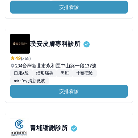
安排看診
璞安皮膚專科診所
4.9
(365)
234台灣新北市永和區中山路一段137號
口服A酸
蠕形蟎蟲
黑斑
十蓓電波
miraDry 清新微波
安排看診
青埔謝謝診所