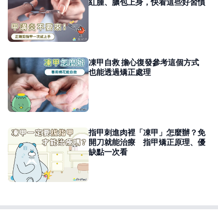
紅腫、膿包上身，快看這些好習慣
凍甲自救 擔心復發參考這個方式
也能透過矯正處理
指甲刺進肉裡「凍甲」怎麼辦？免
開刀就能治療 指甲矯正原理、優
缺點一次看