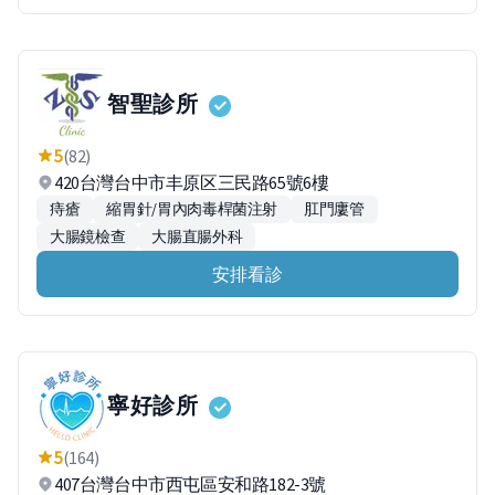
智聖診所
5
(82)
420台灣台中市丰原区三民路65號6樓
痔瘡
縮胃針/胃內肉毒桿菌注射
肛門廔管
大腸鏡檢查
大腸直腸外科
安排看診
寧好診所
5
(164)
407台灣台中市西屯區安和路182-3號