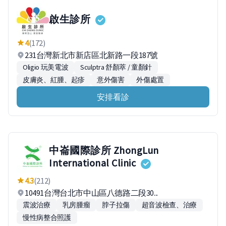
啟生診所
4
(172)
231台灣新北市新店區北新路一段187號
Oligio 玩美電波
Sculptra 舒顏萃 / 童顏針
皮膚炎、紅腫、起疹
意外傷害
外傷處置
安排看診
中崙國際診所 ZhongLun
International Clinic
4.3
(212)
10491台灣台北市中山區八德路二段30...
震波治療
乳房腫瘤
脖子拉傷
超音波檢查、治療
慢性病整合照護