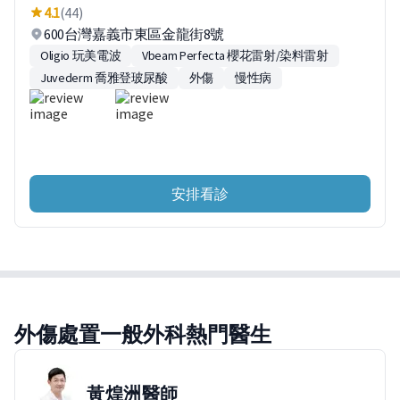
4.1
(44)
600台灣嘉義市東區金龍街8號
Oligio 玩美電波
Vbeam Perfecta 櫻花雷射/染料雷射
Juvederm 喬雅登玻尿酸
外傷
慢性病
安排看診
外傷處置一般外科熱門醫生
黃煌洲
醫師