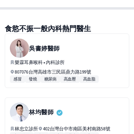
食慾不振一般內科熱門醫生
吳書婷
醫師
樂霖耳鼻喉科 • 內科診所
807076台灣高雄市三民區鼎力路199號
感冒
發燒
糖尿病
高血壓
高血脂
林均
醫師
林忠立診所
402台灣台中市南區美村南路58號