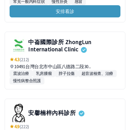
常見一般內科症狀
慢性肝炎
感冒
安排看診
中崙國際診所 ZhongLun
International Clinic
4.3
(212)
10491台灣台北市中山區八德路二段30...
震波治療
乳房腫瘤
脖子拉傷
超音波檢查、治療
慢性病整合照護
安馨楠梓內科診所
4.9
(222)