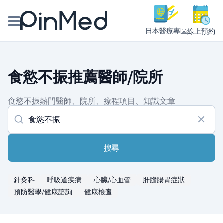
日本醫療專區
線上預約
線上預約醫師、院所
食慾不振推薦醫師/院所
醫師專欄專訪
食慾不振熱門醫師、院所、療程項目、知識文章
健康主題館
我是醫療人員
搜尋
針灸科
呼吸道疾病
心臟/心血管
肝膽腸胃症狀
預防醫學/健康諮詢
健康檢查