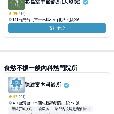
泰昌堂中醫診所(天母院)
4.9
(916)
111台灣台北市士林區中山北路六段206...
安排看診
食慾不振一般內科熱門院所
陳建富內科診所
4.2
(201)
407台灣台中市西屯區黎明路二段751號
胃腸肝膽疾病
糖尿病
腹部內視鏡超音波檢查