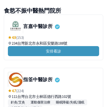
食慾不振中醫熱門院所
言嘉中醫診所
4.9
(153)
234台灣新北市永和區安樂路188號
安排看診
指筌中醫診所
4.7
(224)
111台灣台北市士林區德行西路102號
針灸/艾灸
運動傷害治療
睡眠障礙/失眠/淺眠