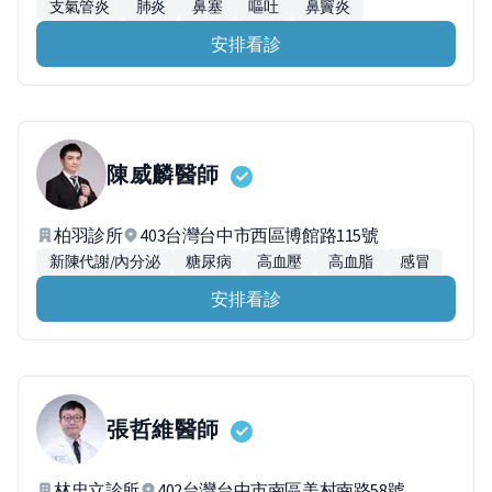
支氣管炎
肺炎
鼻塞
嘔吐
鼻竇炎
安排看診
陳威麟
醫師
柏羽診所
403台灣台中市西區博館路115號
新陳代謝/內分泌
糖尿病
高血壓
高血脂
感冒
安排看診
張哲維
醫師
林忠立診所
402台灣台中市南區美村南路58號