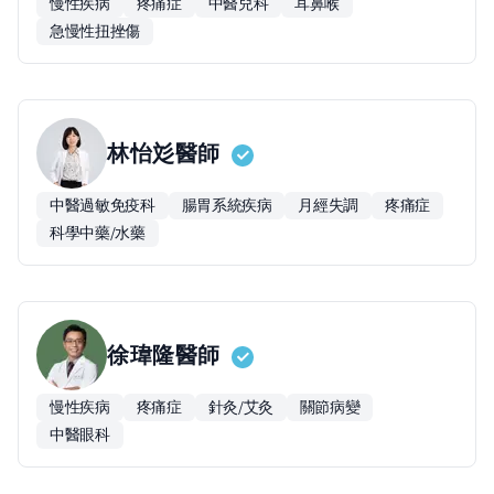
慢性疾病
疼痛症
中醫兒科
耳鼻喉
急慢性扭挫傷
林怡彣
醫師
中醫過敏免疫科
腸胃系統疾病
月經失調
疼痛症
科學中藥/水藥
徐瑋隆
醫師
慢性疾病
疼痛症
針灸/艾灸
關節病變
中醫眼科