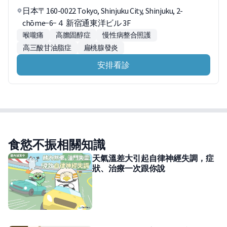
日本〒160-0022 Tokyo, Shinjuku City, Shinjuku, 2-
chōme−6−４ 新宿通東洋ビル 3F
喉嚨痛
高膽固醇症
慢性病整合照護
高三酸甘油脂症
扁桃腺發炎
安排看診
食慾不振相關知識
天氣溫差大引起自律神經失調，症
狀、治療一次跟你說