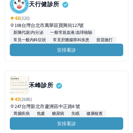
天行健診所
4.8
(320)
108台灣台北市萬華區寶興街127號
新陳代謝/內分泌
一般常規血液/血球檢驗
常見一般內科症狀
常見肝膽腸胃科疾患
疫苗施打
安排看診
禾峰診所
4.9
(2686)
247台灣新北市蘆洲區中正路8 號
胃腸疾病
焦慮
糖尿病
失眠
健康檢查
安排看診