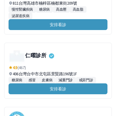
811台灣高雄市楠梓區楠都東街209號
慢性腎臟疾病
糖尿病
高血壓
高血脂
泌尿道疾病
安排看診
仁曜診所
4.9
(467)
406台灣台中市北屯區景賢路196號1F
糖尿病
感冒
皮膚病
減重門診
戒菸門診
安排看診