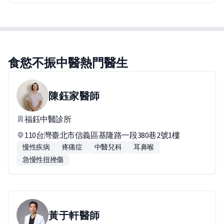
食慾不振中醫熱門醫生
陳鈺家
醫師
福鈺中醫診所
110台灣臺北市信義區基隆路一段380巷2號1樓
慢性疾病
疼痛症
中醫兒科
耳鼻喉
急慢性扭挫傷
黃于軒
醫師