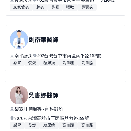
豊府診所
401台灣台中市東區旱溪東路一段293號
支氣管炎
肺炎
鼻塞
嘔吐
鼻竇炎
劉南華
醫師
南平診所
402台灣台中市南區南平路167號
感冒
發燒
糖尿病
高血壓
高血脂
吳書婷
醫師
樂霖耳鼻喉科 • 內科診所
807076台灣高雄市三民區鼎力路199號
感冒
發燒
糖尿病
高血壓
高血脂