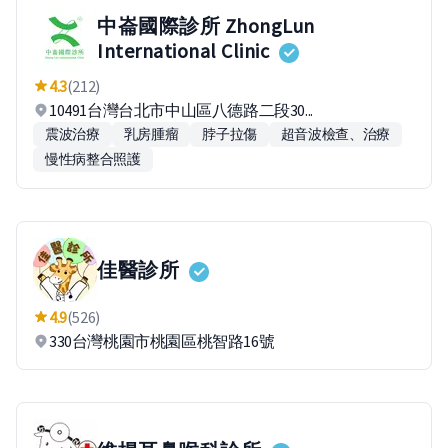
中崙國際診所 ZhongLun
International Clinic
4.3
(212)
10491台灣台北市中山區八德路二段30...
震波治療
乳房腫瘤
脖子拉傷
超音波檢查、治療
慢性病整合照護
佳醫診所
4.9
(526)
330台灣桃園市桃園區桃智路16號