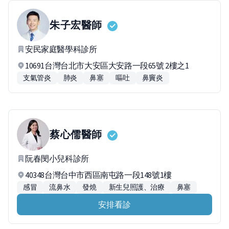
朱子宏
醫師
安民家庭醫學科診所
10691台灣台北市大安區大安路一段65號 2樓之1
支氣管炎
肺炎
鼻塞
嘔吐
鼻竇炎
蔡心儒
醫師
阮春閔小兒科診所
40348台灣台中市西區南屯路一段148號1樓
感冒
流鼻水
發燒
新生兒照護、治療
鼻塞
安排看診