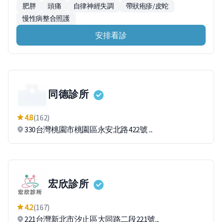
肥胖
頭痛
自律神經失調
帶狀疱疹/皮蛇
慢性病整合照護
安排看診
同德診所
4.8
(162)
330台灣桃園市桃園區永安北路422號 ...
宏欣診所
4.2
(167)
221台灣新北市汐止區大同路二段221號...