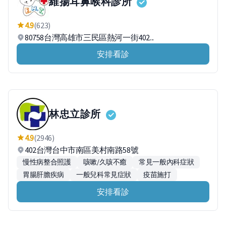
維揚耳鼻喉科診所
4.9
(623)
80758台灣高雄市三民區熱河一街402...
安排看診
林忠立診所
4.9
(2946)
402台灣台中市南區美村南路58號
慢性病整合照護
咳嗽/久咳不癒
常見一般內科症狀
胃腸肝膽疾病
一般兒科常見症狀
疫苗施打
安排看診