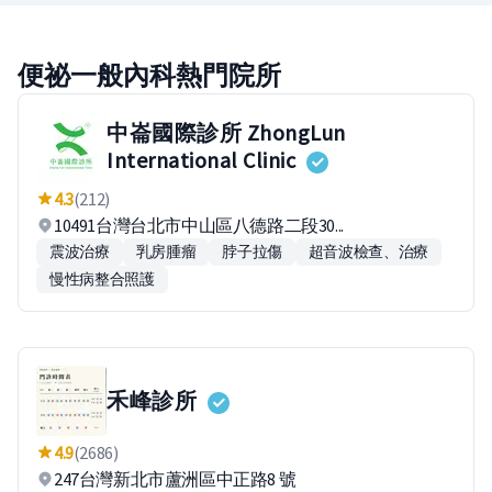
便祕一般內科熱門院所
中崙國際診所 ZhongLun
International Clinic
4.3
(212)
10491台灣台北市中山區八德路二段30...
震波治療
乳房腫瘤
脖子拉傷
超音波檢查、治療
慢性病整合照護
禾峰診所
4.9
(2686)
247台灣新北市蘆洲區中正路8 號