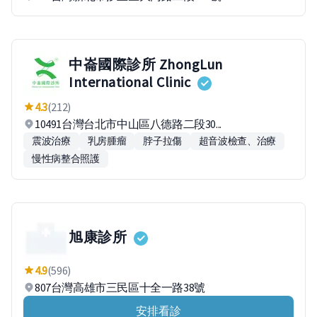
中崙國際診所 ZhongLun
International Clinic
4.3
(212)
10491台灣台北市中山區八德路二段30...
震波治療
乳房腫瘤
脖子拉傷
超音波檢查、治療
慢性病整合照護
旭康診所
4.9
(596)
807台灣高雄市三民區十全一路38號
安排看診