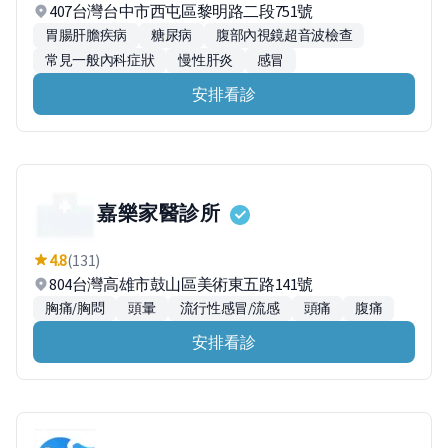
407台灣台中市西屯區黎明路二段751號
胃腸肝膽疾病
糖尿病
腹部內視鏡超音波檢查
常見一般內科症狀
慢性肝炎
感冒
安排看診
嘉樂家醫診所
4.8
(131)
804台灣高雄市鼓山區美術東五路141號
胸痛/胸悶
頭暈
流行性感冒/流感
頭痛
腹痛
安排看診