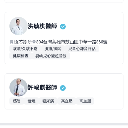
洪毓棋
醫師
恆芯診所
804台灣高雄市鼓山區中華一路856號
咳嗽/久咳不癒
胸痛/胸悶
兒童心雜音評估
健康檢查
嬰幼兒心臟超音波
許峻麒
醫師
感冒
發燒
糖尿病
高血壓
高血脂