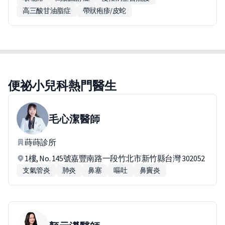
高三酸甘油脂症
帶狀疱疹/皮蛇
便祕小兒科熱門醫生
毛心潔
醫師
蒔蒔診所
1樓, No. 145號嘉豐南路一段竹北市新竹縣台灣 302052
支氣管炎
肺炎
鼻塞
嘔吐
鼻竇炎