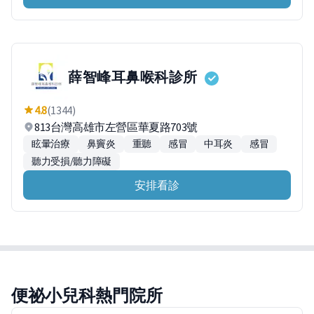
薛智峰耳鼻喉科診所
4.8
(1344)
813台灣高雄市左營區華夏路703號
眩暈治療
鼻竇炎
重聽
感冒
中耳炎
感冒
聽力受損/聽力障礙
安排看診
便祕小兒科熱門院所