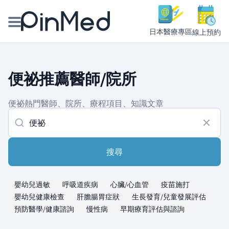
日本醫療專區
線上預約
線上預約醫師、院所
便祕推薦醫師/院所
醫師專欄專訪
便祕熱門醫師、院所、療程項目、知識文章
健康主題館
我是醫療人員
搜尋
嬰幼兒過敏
呼吸道疾病
心臟/心血管
疫苗施打
嬰幼兒健康檢查
肝膽腸胃症狀
生長發育/兒童發展評估
預防醫學/健康諮詢
慢性病
早期療育評估與諮詢