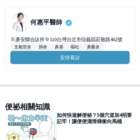
何惠平
醫師
彥安聯合診所
110台灣台北市信義區莊敬路462號
支氣管炎
肺炎
鼻塞
嘔吐
鼻竇炎
安排看診
便祕相關知識
如何快速解便秘？5個穴道加4招要
記牢！讓便便溜滑梯衝向馬桶