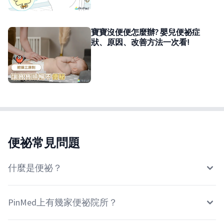
寶寶沒便便怎麼辦? 嬰兒便祕症
狀、原因、改善方法一次看!
便祕常見問題
什麼是便祕？
PinMed上有幾家便祕院所？