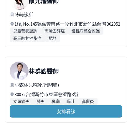
顏元瀅
醫師
蒔蒔診所
1樓, No. 145號嘉豐南路一段竹北市新竹縣台灣 302052
兒童營養諮詢
高膽固醇症
慢性病整合照護
高三酸甘油脂症
肥胖
林群皓
醫師
小森林兒科診所(關埔)
30072台灣新竹市東區慈濟路3號
支氣管炎
肺炎
鼻塞
嘔吐
鼻竇炎
安排看診