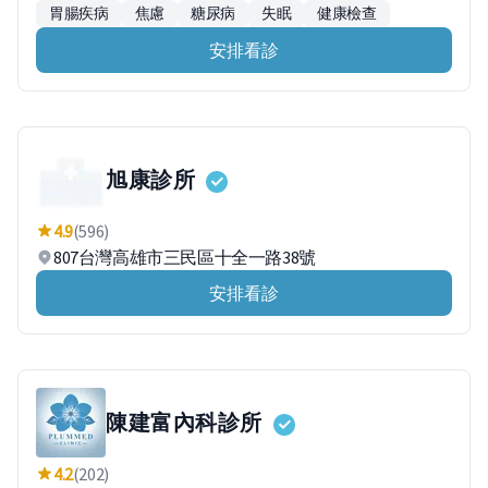
胃腸疾病
焦慮
糖尿病
失眠
健康檢查
安排看診
旭康診所
4.9
(596)
807台灣高雄市三民區十全一路38號
安排看診
陳建富內科診所
4.2
(202)