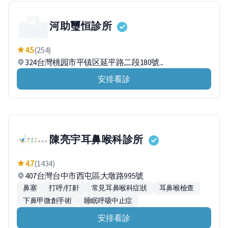
河助璽恒診所
4.5
(254)
324台灣桃园市平镇区延平路二段180號...
安排看診
陳亮宇耳鼻喉科診所
4.7
(1434)
407台灣台中市西屯區大墩路995號
鼻塞
打呼/打鼾
常見耳鼻喉科症狀
耳鼻喉檢查
下鼻甲微創手術
睡眠呼吸中止症
安排看診