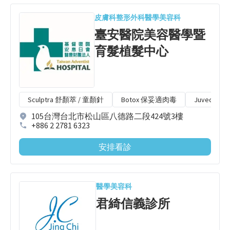
皮膚科
整形外科
醫學美容科
臺安醫院美容醫學暨
育髮植髮中心
Sculptra 舒顏萃 / 童顏針
Botox 保妥適肉毒
Juveder
105台灣台北市松山區八德路二段424號3樓
+886 2 2781 6323
安排看診
醫學美容科
君綺信義診所