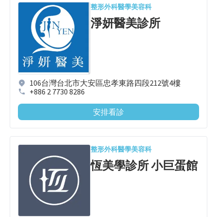
整形外科
醫學美容科
淨妍醫美診所
106台灣台北市大安區忠孝東路四段212號4樓
+886 2 7730 8286
安排看診
整形外科
醫學美容科
恆美學診所 小巨蛋館