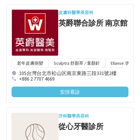
皮膚科
醫學美容科
英爵聯合診所 南京館
老年皮膚病變
Sculptra 舒顏萃 / 童顏針
Ellanse 洢蓮絲
105台灣台北市松山区南京東路三段331號2樓
+886 2 7707 4669
安排看診
牙科
醫學美容科
從心牙醫診所