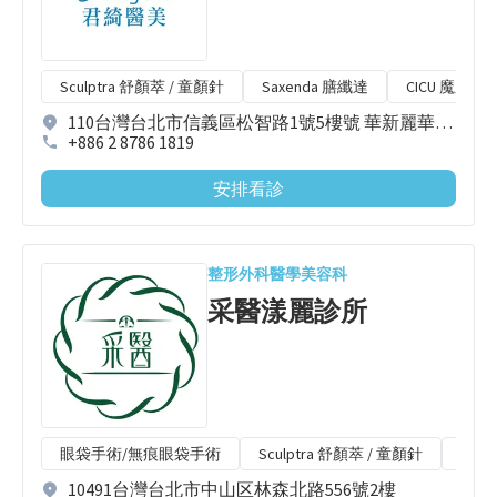
Sculptra 舒顏萃 / 童顏針
Saxenda 膳纖達
CICU 魔顏飛
110台灣台北市信義區松智路1號5樓號 華新麗華花旗銀行大樓
+886 2 8786 1819
安排看診
整形外科
醫學美容科
采醫漾麗診所
眼袋手術/無痕眼袋手術
Sculptra 舒顏萃 / 童顏針
Radi
10491台灣台北市中山区林森北路556號2樓