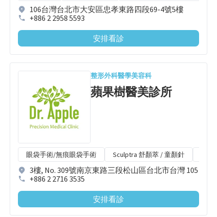
106台灣台北市大安區忠孝東路四段69-4號5樓
+886 2 2958 5593
安排看診
整形外科
醫學美容科
蘋果樹醫美診所
眼袋手術/無痕眼袋手術
Sculptra 舒顏萃 / 童顏針
Ella
3樓, No. 309號南京東路三段松山區台北市台灣 105
+886 2 2716 3535
安排看診