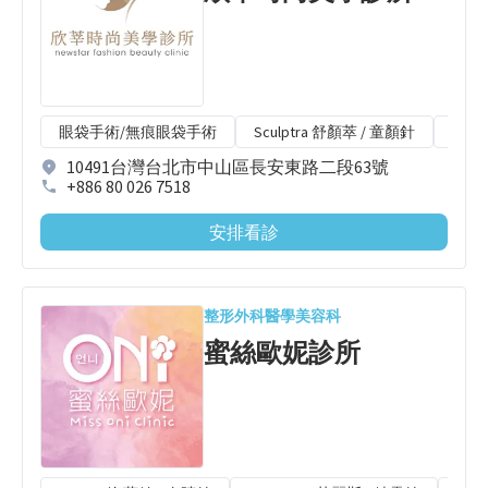
眼袋手術/無痕眼袋手術
Sculptra 舒顏萃 / 童顏針
第三代
10491台灣台北市中山區長安東路二段63號
+886 80 026 7518
安排看診
整形外科
醫學美容科
蜜絲歐妮診所