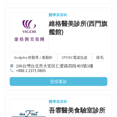
醫學美容科
維格醫美診所(西門旗
艦館)
Sculptra 舒顏萃 / 童顏針
CPT/DC電波拉皮
除毛
肉
106台灣台北市大安区仁爱路四段403號1樓
+886 2 2371 0805
安排看診
醫學美容科
吾霏醫美食驗室診所