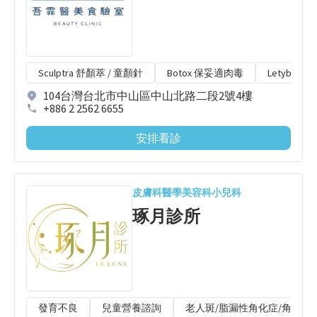
Sculptra 舒顏萃 / 童顏針
Botox 保妥適肉毒
Letybo 
104台灣台北市中山區中山北路二段2號4樓
+886 2 2562 6655
安排看診
皮膚科
醫學美容科
小兒科
琢月診所
發育不良
兒童營養諮詢
老人斑/脂漏性角化症/角質增