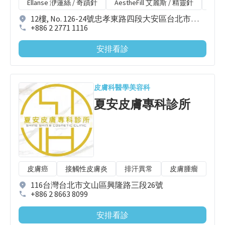
Ellanse 洢蓮絲 / 奇蹟針
AestheFill 艾麗斯 / 精靈針
Min
12樓, No. 126-24號忠孝東路四段大安區台北市台灣 10690
+886 2 2771 1116
安排看診
皮膚科
醫學美容科
夏安皮膚專科診所
皮膚癌
接觸性皮膚炎
排汗異常
皮膚腫瘤
飛
116台灣台北市文山區興隆路三段26號
+886 2 8663 8099
安排看診