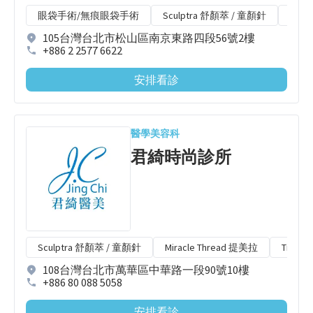
眼袋手術/無痕眼袋手術
Sculptra 舒顏萃 / 童顏針
TRI
105台灣台北市松山區南京東路四段56號2樓
+886 2 2577 6622
安排看診
醫學美容科
君綺時尚診所
Sculptra 舒顏萃 / 童顏針
Miracle Thread 提美拉
Tixel
108台灣台北市萬華區中華路一段90號10樓
+886 80 088 5058
安排看診