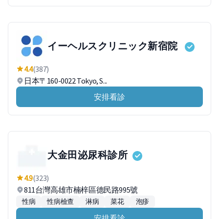
イーヘルスクリニック新宿院
4.4
(387)
日本〒160-0022 Tokyo, S...
安排看診
大金田泌尿科診所
4.9
(323)
811台灣高雄市楠梓區德民路995號
性病
性病檢查
淋病
菜花
泡疹
安排看診