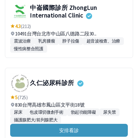
中崙國際診所 ZhongLun
International Clinic
4.3
(212)
10491台灣台北市中山區八德路二段30...
震波治療
乳房腫瘤
脖子拉傷
超音波檢查、治療
慢性病整合照護
久仁泌尿科診所
5
(725)
830台灣高雄市鳳山區文平街18號
尿床
包皮環切微創手術
勃起功能障礙
尿失禁
攝護腺肥大/前列腺肥大
安排看診