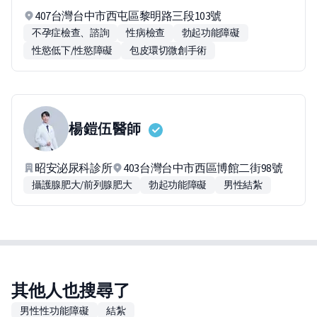
407台灣台中市西屯區黎明路三段103號
不孕症檢查、諮詢
性病檢查
勃起功能障礙
性慾低下/性慾障礙
包皮環切微創手術
楊鎧伍
醫師
昭安泌尿科診所
403台灣台中市西區博館二街98號
攝護腺肥大/前列腺肥大
勃起功能障礙
男性結紮
其他人也搜尋了
男性性功能障礙
結紮