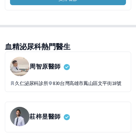
血精泌尿科熱門醫生
周智原
醫師
久仁泌尿科診所
830台灣高雄市鳳山區文平街18號
莊梓昱
醫師