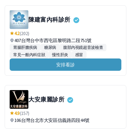
陳建富內科診所
4.2
(202)
407台灣台中市西屯區黎明路二段751號
胃腸肝膽疾病
糖尿病
腹部內視鏡超音波檢查
常見一般內科症狀
慢性肝炎
感冒
安排看診
大安康麗診所
4.9
(157)
106台灣台北市大安區信義路四段44號