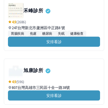
禾峰診所
4.9
(2686)
247台灣新北市蘆洲區中正路8 號
胃腸疾病
焦慮
糖尿病
失眠
健康檢查
安排看診
旭康診所
4.9
(596)
807台灣高雄市三民區十全一路38號
安排看診