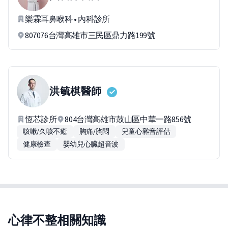
樂霖耳鼻喉科 • 內科診所
807076台灣高雄市三民區鼎力路199號
洪毓棋
醫師
恆芯診所
804台灣高雄市鼓山區中華一路856號
咳嗽/久咳不癒
胸痛/胸悶
兒童心雜音評估
健康檢查
嬰幼兒心臟超音波
心律不整相關知識