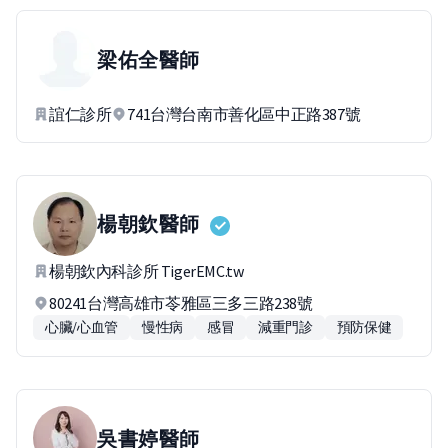
梁佑全
醫師
誼仁診所
741台灣台南市善化區中正路387號
楊朝欽
醫師
楊朝欽內科診所 TigerEMC.tw
80241台灣高雄市苓雅區三多三路238號
心臟/心血管
慢性病
感冒
減重門診
預防保健
吳書婷
醫師