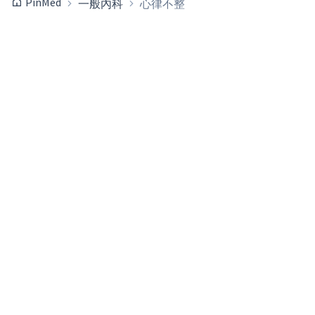
PinMed
一般內科
心律不整