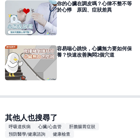
你的心臟在調皮嗎？心律不整不等
於心悸 原因、症狀差異
容易喘心跳快，心臟無力要如何保
養？快速改善胸悶2個穴道
其他人也搜尋了
呼吸道疾病
心臟/心血管
肝膽腸胃症狀
預防醫學/健康諮詢
健康檢查