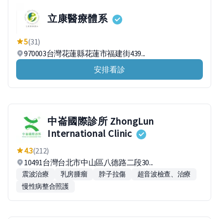
立康醫療體系
5
(31)
970003台灣花蓮縣花蓮市福建街439...
安排看診
中崙國際診所 ZhongLun
International Clinic
4.3
(212)
10491台灣台北市中山區八德路二段30...
震波治療
乳房腫瘤
脖子拉傷
超音波檢查、治療
慢性病整合照護