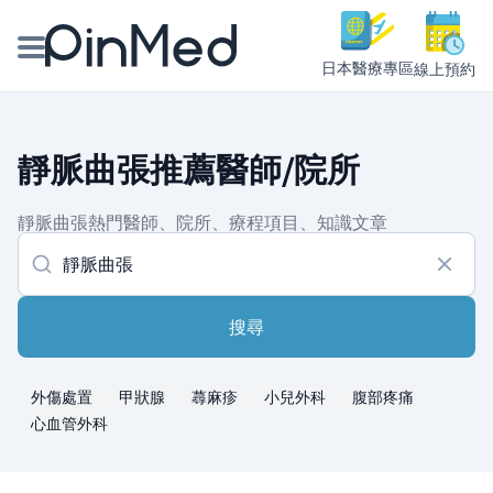
日本醫療專區
線上預約
線上預約醫師、院所
靜脈曲張推薦醫師/院所
醫師專欄專訪
靜脈曲張熱門醫師、院所、療程項目、知識文章
健康主題館
我是醫療人員
搜尋
外傷處置
甲狀腺
蕁麻疹
小兒外科
腹部疼痛
心血管外科