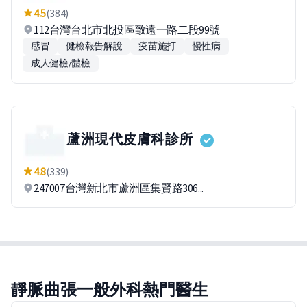
4.5
(384)
112台灣台北市北投區致遠一路二段99號
感冒
健檢報告解說
疫苗施打
慢性病
成人健檢/體檢
蘆洲現代皮膚科診所
4.8
(339)
247007台灣新北市蘆洲區集賢路306...
靜脈曲張一般外科熱門醫生