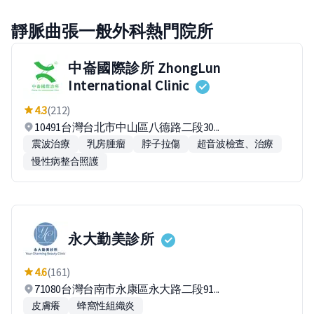
靜脈曲張一般外科熱門院所
中崙國際診所 ZhongLun
International Clinic
4.3
(212)
10491台灣台北市中山區八德路二段30...
震波治療
乳房腫瘤
脖子拉傷
超音波檢查、治療
慢性病整合照護
永大勤美診所
4.6
(161)
71080台灣台南市永康區永大路二段91...
皮膚癢
蜂窩性組織炎