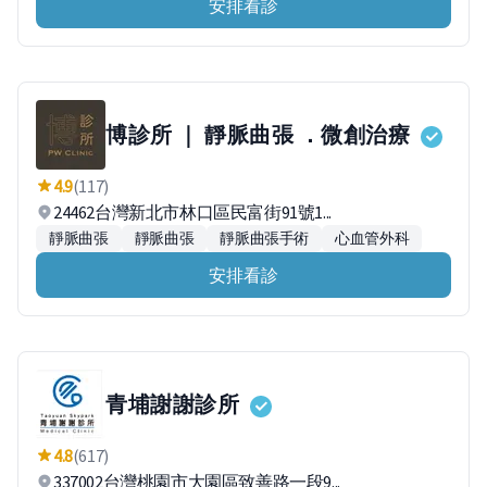
安排看診
博診所 ｜ 靜脈曲張 ．微創治療
4.9
(117)
24462台灣新北市林口區民富街91號1...
靜脈曲張
靜脈曲張
靜脈曲張手術
心血管外科
安排看診
青埔謝謝診所
4.8
(617)
337002台灣桃園市大園區致善路一段9...