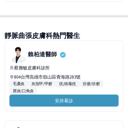
靜脈曲張皮膚科熱門醫生
賴柏達
醫師
蔡雅敏皮膚科診所
804台灣高雄市鼓山區青海路283號
毛囊炎
灰指甲/甲癬
疣/病毒疣
疥瘡/疥癬
唇炎/口角炎
安排看診