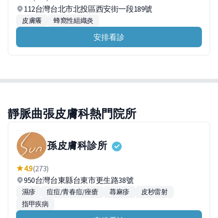
112台灣台北市北投區西安街一段189號
皮膚癢
蜂窩性組織炎
安排看診
靜脈曲張皮膚科熱門院所
孫皮膚科診所
4.9
(273)
950台灣台東縣台東市更生路38號
濕疹
痘痘/青春痘/痤瘡
蕁麻疹
皮秒雷射
指甲疾病