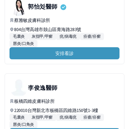
郭怡彣
醫師
蔡雅敏皮膚科診所
804台灣高雄市鼓山區青海路283號
毛囊炎
灰指甲/甲癬
疣/病毒疣
疥瘡/疥癬
唇炎/口角炎
安排看診
李俊逸
醫師
板橋四維皮膚科診所
220010台灣新北市板橋區四維路150號1-3樓
毛囊炎
灰指甲/甲癬
疣/病毒疣
疥瘡/疥癬
唇炎/口角炎