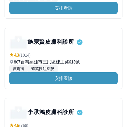
安排看診
施宗賢皮膚科診所
4.3
(1014)
807台灣高雄市三民區建工路618號
皮膚癢
蜂窩性組織炎
安排看診
李承鴻皮膚科診所
4.6
(768)