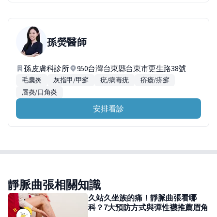
孫熒
醫師
孫皮膚科診所
950台灣台東縣台東市更生路38號
毛囊炎
灰指甲/甲癬
疣/病毒疣
疥瘡/疥癬
唇炎/口角炎
安排看診
靜脈曲張相關知識
久站久坐族的痛！靜脈曲張看哪
科？7大預防方式與彈性襪推薦眉角