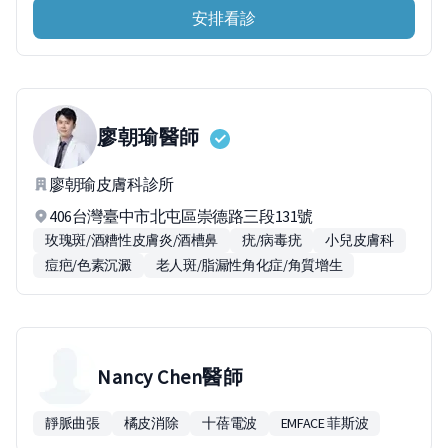
安排看診
廖朝瑜
醫師
廖朝瑜皮膚科診所
406台灣臺中市北屯區崇德路三段131號
玫瑰斑/酒糟性皮膚炎/酒槽鼻
疣/病毒疣
小兒皮膚科
痘疤/色素沉澱
老人斑/脂漏性角化症/角質增生
Nancy Chen
醫師
靜脈曲張
橘皮消除
十蓓電波
EMFACE 菲斯波