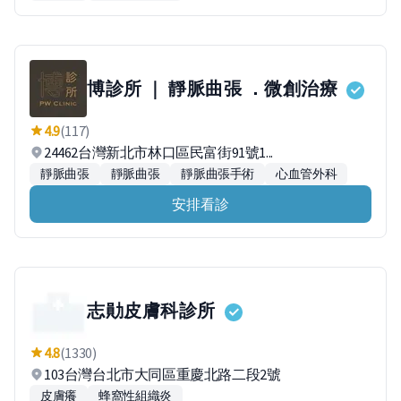
博診所 ｜ 靜脈曲張 ．微創治療
4.9
(117)
24462台灣新北市林口區民富街91號1...
靜脈曲張
靜脈曲張
靜脈曲張手術
心血管外科
安排看診
志勛皮膚科診所
4.8
(1330)
103台灣台北市大同區重慶北路二段2號
皮膚癢
蜂窩性組織炎