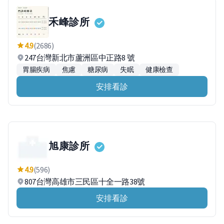
禾峰診所
4.9
(2686)
247台灣新北市蘆洲區中正路8 號
胃腸疾病
焦慮
糖尿病
失眠
健康檢查
安排看診
旭康診所
4.9
(596)
807台灣高雄市三民區十全一路38號
安排看診