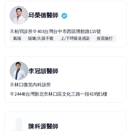
邱榮德
醫師
柏羽診所
403台灣台中市西區博館路115號
氣喘
咳嗽/久咳不癒
上/下呼吸道感染
疫苗施打
李冠頡
醫師
林口微笑內科診所
24448台灣新北市林口區文化三路一段419號1樓
陳科源
醫師