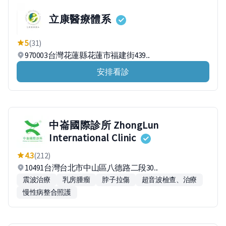
立康醫療體系
5
(31)
970003台灣花蓮縣花蓮市福建街439...
安排看診
中崙國際診所 ZhongLun
International Clinic
4.3
(212)
10491台灣台北市中山區八德路二段30...
震波治療
乳房腫瘤
脖子拉傷
超音波檢查、治療
慢性病整合照護