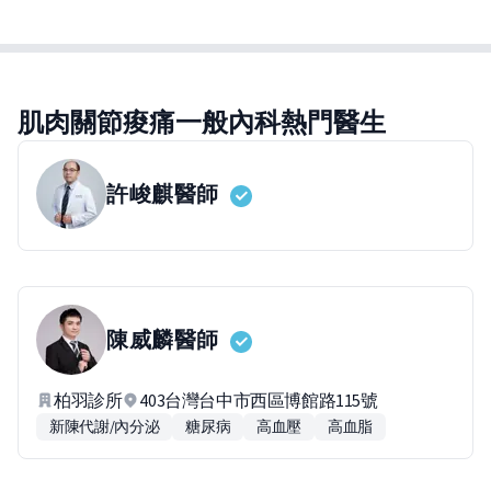
肌肉關節痠痛一般內科熱門醫生
許峻麒
醫師
陳威麟
醫師
柏羽診所
403台灣台中市西區博館路115號
新陳代謝/內分泌
糖尿病
高血壓
高血脂