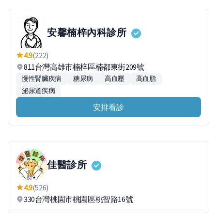
安馨楠梓內科診所
4.9
(222)
811台灣高雄市楠梓區楠都東街209號
慢性腎臟疾病
糖尿病
高血壓
高血脂
泌尿道疾病
安排看診
佳醫診所
4.9
(526)
330台灣桃園市桃園區桃智路16號