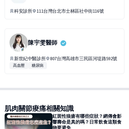
科安診所
111台灣台北市士林區社中街116號
陳宇雯
醫師
新世紀中醫診所
807台灣高雄市三民區河堤路592號
高血壓
糖尿病
肌肉關節痠痛相關知識
紅斑性狼瘡有哪些症狀？網傳會影
響壽命是真的嗎？日常飲食這類食
物要避免