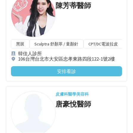
陳芳蒂
醫師
黑斑
Sculptra 舒顏萃 / 童顏針
CPT/DC電波拉皮
M
韓佳人診所
106台灣台北市大安區忠孝東路四段122-1號2樓
安排看診
皮膚科
醫學美容科
唐豪悅
醫師