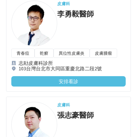
皮膚科
李勇毅
醫師
青春痘
乾癬
異位性皮膚炎
皮膚腫瘤
志勛皮膚科診所
103台灣台北市大同區重慶北路二段2號
安排看診
皮膚科
張志豪
醫師