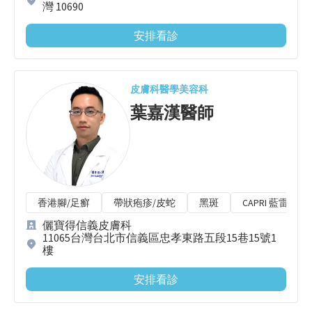
灣 10690
安排看診
皮膚科
醫學美容科
葉嘉漢
醫師
香港腳/足癬
帶狀疱疹/皮蛇
黑斑
CAPRI 藍雷射
儷寶得信義皮膚科
11065台灣台北市信義區忠孝東路五段15巷15號1
樓
安排看診