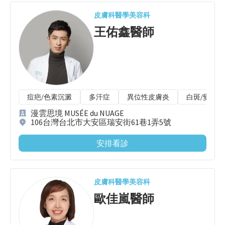
皮膚科
醫學美容科
王佑鑫
醫師
痘疤/色素沉澱
多汗症
異位性皮膚炎
白斑/變色糠
漫雲思境 MUSÉE du NUAGE
106台灣台北市大安區瑞安街61巷1弄5號
安排看診
皮膚科
醫學美容科
歐佳嵐
醫師