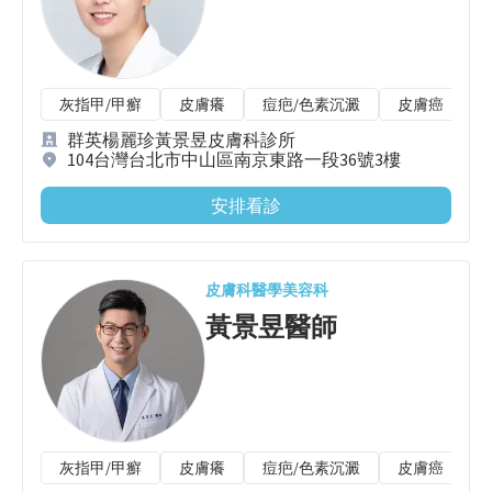
灰指甲/甲癬
皮膚癢
痘疤/色素沉澱
皮膚癌
群英楊麗珍黃景昱皮膚科診所
104台灣台北市中山區南京東路一段36號3樓
安排看診
皮膚科
醫學美容科
黃景昱
醫師
灰指甲/甲癬
皮膚癢
痘疤/色素沉澱
皮膚癌