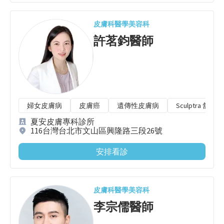
皮膚科
醫學美容科
許茗鈞
醫師
婦女皮膚病
皮膚癌
遺傳性皮膚病
Sculptra 舒顏
夏安皮膚專科診所
116台灣台北市文山區興隆路三段26號
安排看診
皮膚科
醫學美容科
李宗儒
醫師