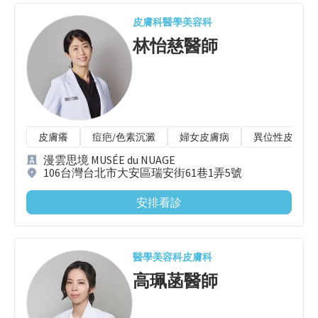
皮膚科
醫學美容科
林怡慈
醫師
皮膚癢
痘疤/色素沉澱
婦女皮膚病
異位性皮膚炎
漫雲思境 MUSÉE du NUAGE
106台灣台北市大安區瑞安街61巷1弄5號
安排看診
醫學美容科
皮膚科
高珮菡
醫師