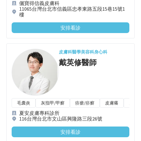
儷寶得信義皮膚科
11065台灣台北市信義區忠孝東路五段15巷15號1
樓
安排看診
皮膚科
醫學美容科
身心科
戴英修
醫師
毛囊炎
灰指甲/甲癬
疥瘡/疥癬
皮膚癢
皮膚
夏安皮膚專科診所
116台灣台北市文山區興隆路三段26號
安排看診