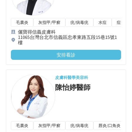
毛囊炎
灰指甲/甲癬
疣/病毒疣
水痘
痘疤/色
儷寶得信義皮膚科
11065台灣台北市信義區忠孝東路五段15巷15號1
樓
安排看診
皮膚科
醫學美容科
陳怡婷
醫師
毛囊炎
灰指甲/甲癬
疣/病毒疣
唇炎/口角炎