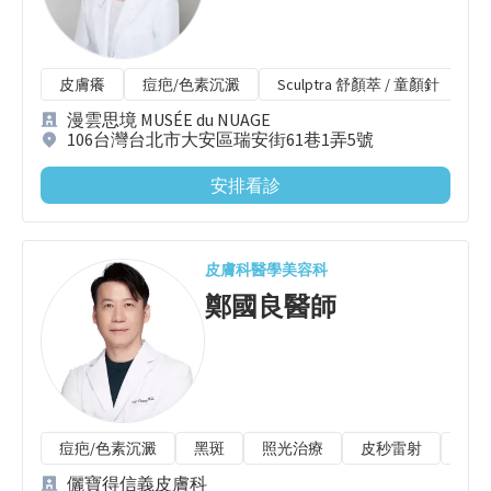
皮膚癢
痘疤/色素沉澱
Sculptra 舒顏萃 / 童顏針
M
漫雲思境 MUSÉE du NUAGE
106台灣台北市大安區瑞安街61巷1弄5號
安排看診
皮膚科
醫學美容科
鄭國良
醫師
痘疤/色素沉澱
黑斑
照光治療
皮秒雷射
斑點
儷寶得信義皮膚科