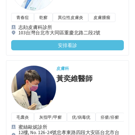
青春痘
乾癬
異位性皮膚炎
皮膚腫瘤
志勛皮膚科診所
103台灣台北市大同區重慶北路二段2號
安排看診
皮膚科
黃奕維
醫師
毛囊炎
灰指甲/甲癬
疣/病毒疣
疥瘡/疥癬
唇
蜜絲歐妮診所
12樓, No. 126-24號忠孝東路四段大安區台北市台