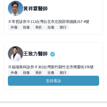
黃祥霖
醫師
常哲診所
112台灣台北市北投區明德路157-4號
外傷
扭傷
骨折
拉傷
脫臼
王致力
醫師
福瑞骨科診所
302台灣新竹縣竹北市博愛街376號
外傷
扭傷
骨折
拉傷
脫臼
安排看診