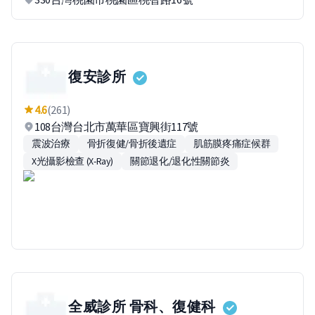
復安診所
4.6
(261)
108台灣台北市萬華區寶興街117號
震波治療
骨折復健/骨折後遺症
肌筋膜疼痛症候群
X光攝影檢查 (X-Ray)
關節退化/退化性關節炎
全威診所 骨科、復健科