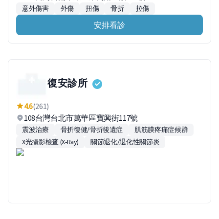
意外傷害
外傷
扭傷
骨折
拉傷
安排看診
復安診所
4.6
(261)
108台灣台北市萬華區寶興街117號
震波治療
骨折復健/骨折後遺症
肌筋膜疼痛症候群
X光攝影檢查 (X-Ray)
關節退化/退化性關節炎