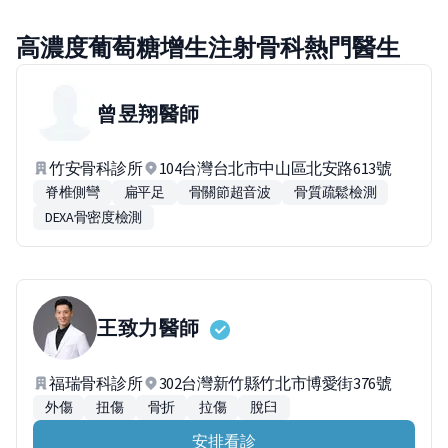
高濃度葡萄糖增生注射骨科熱門醫生
曾昱翔
醫師
竹安骨科診所
104台灣台北市中山區北安路613號
脊椎側彎
扁平足
骨關節超音波
骨質疏鬆檢測
DEXA骨密度檢測
王致力
醫師
福瑞骨科診所
302台灣新竹縣竹北市博愛街376號
外傷
扭傷
骨折
拉傷
脫臼
安排看診