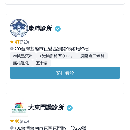
康沛診所
4.7
(720)
200台灣基隆市仁愛區劉銘傳路1號7樓
椎間盤突出
X光攝影檢查 (X-Ray)
腕隧道症候群
腰椎退化
五十肩
安排看診
大東門讚診所
4.6
(926)
701台灣台南市東區東門路一段253號