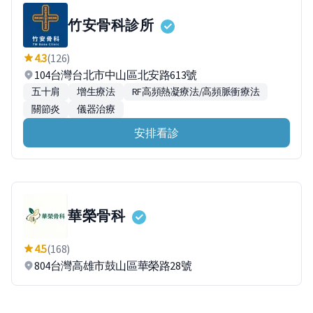
竹安骨科診所
4.3
(126)
104台灣台北市中山區北安路613號
五十肩
增生療法
RF高頻熱凝療法/高頻脈衝療法
關節炎
儀器治療
安排看診
華榮骨科
4.5
(168)
804台灣高雄市鼓山區華榮路28號