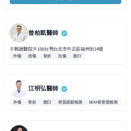
曾柏凱
醫師
郵政醫院
100台灣台北市中正區福州街14號
外傷
扭傷
骨折
拉傷
脫臼
江明弘
醫師
外傷
骨折
脫臼
骨質疏鬆檢測
DEXA骨密度檢測