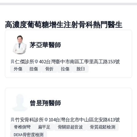
高濃度葡萄糖增生注射骨科熱門醫生
茅亞華
醫師
仁傑診所
402台灣臺中市南區工學里高工路153號
外傷
扭傷
骨折
拉傷
脫臼
曾昱翔
醫師
竹安骨科診所
104台灣台北市中山區北安路613號
脊椎側彎
扁平足
骨關節超音波
骨質疏鬆檢測
DEXA骨密度檢測