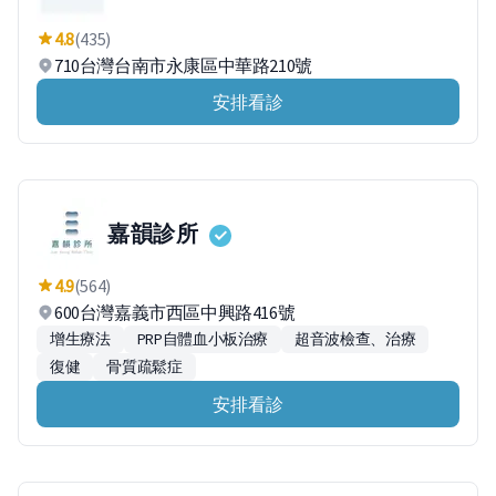
4.8
(435)
710台灣台南市永康區中華路210號
安排看診
嘉韻診所
4.9
(564)
600台灣嘉義市西區中興路416號
增生療法
PRP自體血小板治療
超音波檢查、治療
復健
骨質疏鬆症
安排看診