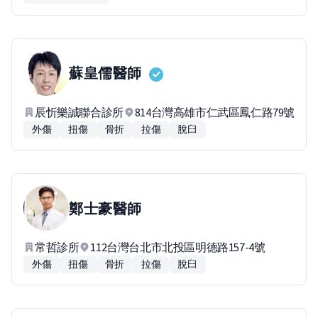
蘇皇儒
醫師
辰忻樂誠聯合診所
814台灣高雄市仁武區鳳仁路79號
外傷
扭傷
骨折
拉傷
脫臼
鄭士豪
醫師
常哲診所
112台灣台北市北投區明德路157-4號
外傷
扭傷
骨折
拉傷
脫臼