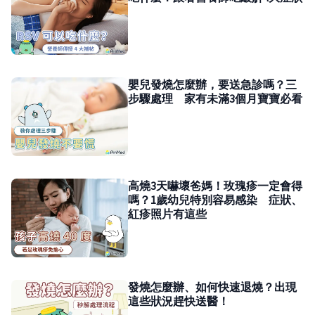
嬰兒發燒怎麼辦，要送急診嗎？三
步驟處理 家有未滿3個月寶寶必看
高燒3天嚇壞爸媽！玫瑰疹一定會得
嗎？1歲幼兒特別容易感染 症狀、
紅疹照片有這些
發燒怎麼辦、如何快速退燒？出現
這些狀況趕快送醫！