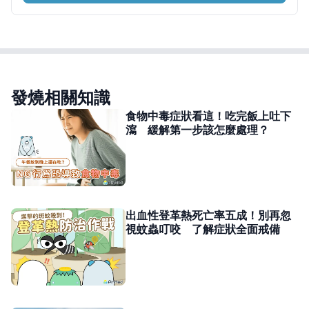
發燒相關知識
食物中毒症狀看這！吃完飯上吐下
瀉 緩解第一步該怎麼處理？
出血性登革熱死亡率五成！別再忽
視蚊蟲叮咬 了解症狀全面戒備