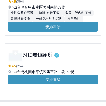
4.9
(2946)
402台灣台中市南區美村南路58號
慢性病整合照護
咳嗽/久咳不癒
常見一般內科症狀
胃腸肝膽疾病
一般兒科常見症狀
疫苗施打
安排看診
河助璽恒診所
4.5
(254)
324台灣桃园市平镇区延平路二段180號...
安排看診