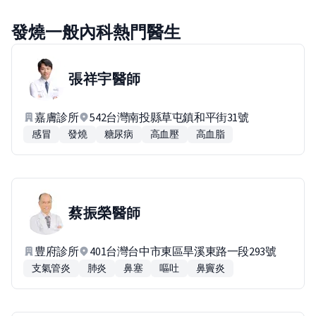
發燒一般內科熱門醫生
張祥宇
醫師
嘉膚診所
542台灣南投縣草屯鎮和平街31號
感冒
發燒
糖尿病
高血壓
高血脂
蔡振榮
醫師
豊府診所
401台灣台中市東區旱溪東路一段293號
支氣管炎
肺炎
鼻塞
嘔吐
鼻竇炎