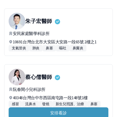
朱子宏
醫師
安民家庭醫學科診所
10691台灣台北市大安區大安路一段65號 2樓之1
支氣管炎
肺炎
鼻塞
嘔吐
鼻竇炎
蔡心儒
醫師
阮春閔小兒科診所
40348台灣台中市西區南屯路一段148號1樓
感冒
流鼻水
發燒
新生兒照護、治療
鼻塞
安排看診