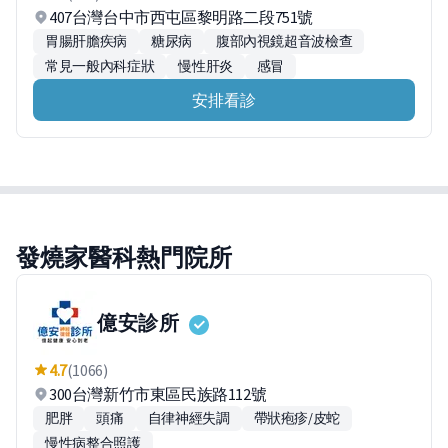
407台灣台中市西屯區黎明路二段751號
胃腸肝膽疾病
糖尿病
腹部內視鏡超音波檢查
常見一般內科症狀
慢性肝炎
感冒
安排看診
發燒家醫科熱門院所
億安診所
4.7
(1066)
300台灣新竹市東區民族路112號
肥胖
頭痛
自律神經失調
帶狀疱疹/皮蛇
慢性病整合照護