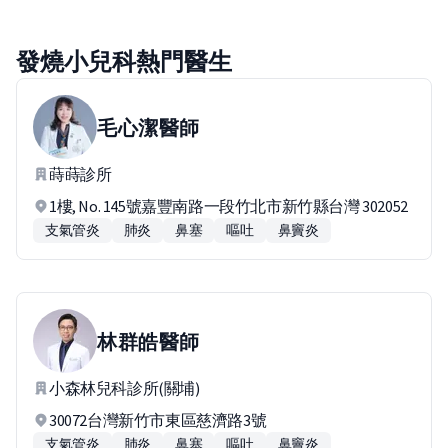
發燒小兒科熱門醫生
毛心潔
醫師
蒔蒔診所
1樓, No. 145號嘉豐南路一段竹北市新竹縣台灣 302052
支氣管炎
肺炎
鼻塞
嘔吐
鼻竇炎
林群皓
醫師
小森林兒科診所(關埔)
30072台灣新竹市東區慈濟路3號
支氣管炎
肺炎
鼻塞
嘔吐
鼻竇炎