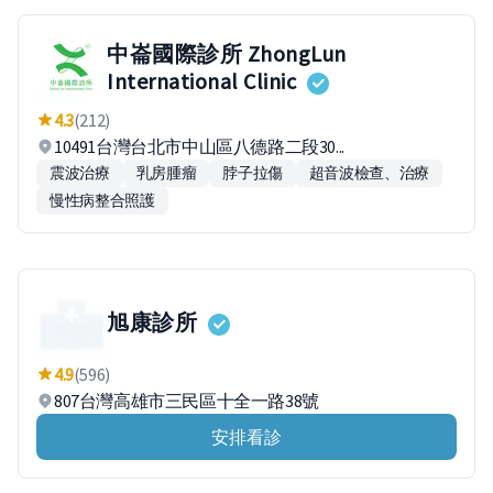
中崙國際診所 ZhongLun
International Clinic
4.3
(212)
10491台灣台北市中山區八德路二段30...
震波治療
乳房腫瘤
脖子拉傷
超音波檢查、治療
慢性病整合照護
旭康診所
4.9
(596)
807台灣高雄市三民區十全一路38號
安排看診