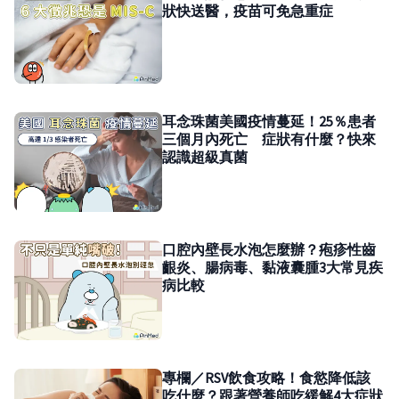
狀快送醫，疫苗可免急重症
耳念珠菌美國疫情蔓延！25％患者
三個月內死亡 症狀有什麼？快來
認識超級真菌
口腔內壁長水泡怎麼辦？疱疹性齒
齦炎、腸病毒、黏液囊腫3大常見疾
病比較
專欄／RSV飲食攻略！食慾降低該
吃什麼？跟著營養師吃緩解4大症狀