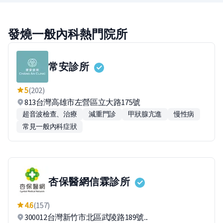
發燒一般內科熱門院所
常安診所
5
(202)
813台灣高雄市左營區立大路175號
超音波檢查、治療
減重門診
甲狀腺亢進
慢性病
常見一般內科症狀
杏保醫網信霖診所
4.6
(157)
300012台灣新竹市北區武陵路189號...