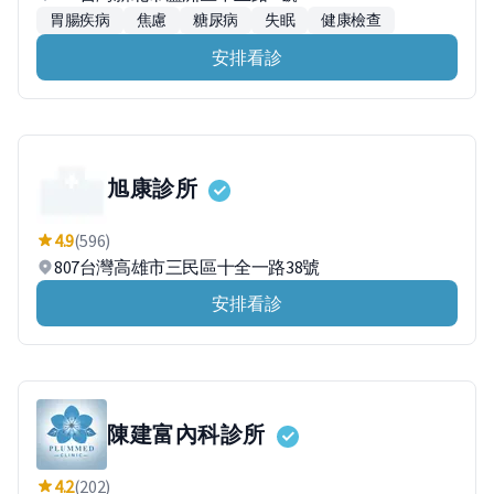
胃腸疾病
焦慮
糖尿病
失眠
健康檢查
安排看診
旭康診所
4.9
(596)
807台灣高雄市三民區十全一路38號
安排看診
陳建富內科診所
4.2
(202)