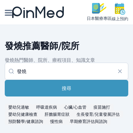
日本醫療專區
線上預約
線上預約醫師、院所
發燒推薦醫師/院所
醫師專欄專訪
發燒熱門醫師、院所、療程項目、知識文章
健康主題館
我是醫療人員
搜尋
嬰幼兒過敏
呼吸道疾病
心臟/心血管
疫苗施打
嬰幼兒健康檢查
肝膽腸胃症狀
生長發育/兒童發展評估
預防醫學/健康諮詢
慢性病
早期療育評估與諮詢