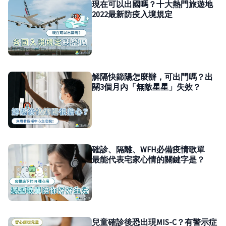
現在可以出國嗎？十大熱門旅遊地
2022最新防疫入境規定
解隔快篩陽怎麼辦，可出門嗎？出
關3個月內「無敵星星」失效？
確診、隔離、WFH必備疫情歌單
最能代表宅家心情的關鍵字是？
兒童確診後恐出現MIS-C？有警示症