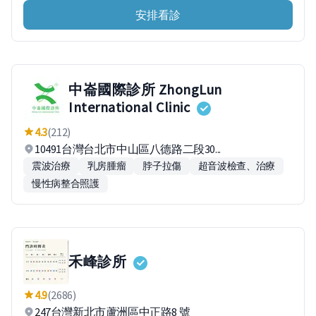
安排看診
中崙國際診所 ZhongLun
International Clinic
4.3
(212)
10491台灣台北市中山區八德路二段30...
震波治療
乳房腫瘤
脖子拉傷
超音波檢查、治療
慢性病整合照護
禾峰診所
4.9
(2686)
247台灣新北市蘆洲區中正路8 號