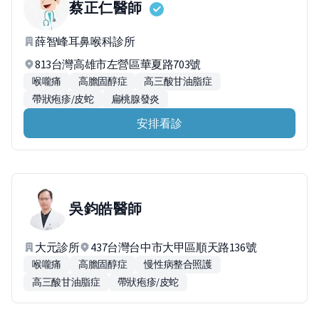
蔡正仁
醫師
薛智峰耳鼻喉科診所
813台灣高雄市左營區華夏路703號
喉嚨痛
高膽固醇症
高三酸甘油脂症
帶狀疱疹/皮蛇
扁桃腺發炎
安排看診
吳鈞皓
醫師
大元診所
437台灣台中市大甲區順天路136號
喉嚨痛
高膽固醇症
慢性病整合照護
高三酸甘油脂症
帶狀疱疹/皮蛇