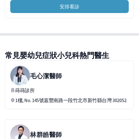
安排看診
常見嬰幼兒症狀小兒科熱門醫生
毛心潔
醫師
蒔蒔診所
1樓, No. 145號嘉豐南路一段竹北市新竹縣台灣 302052
林群皓
醫師