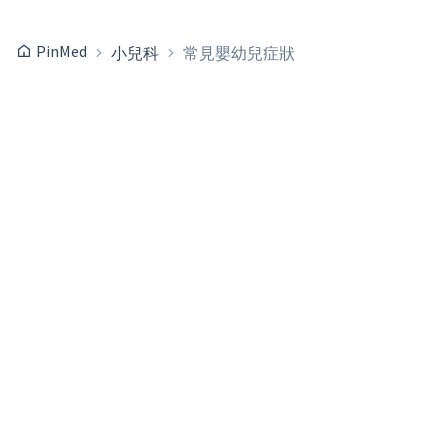
PinMed
小兒科
常見嬰幼兒症狀