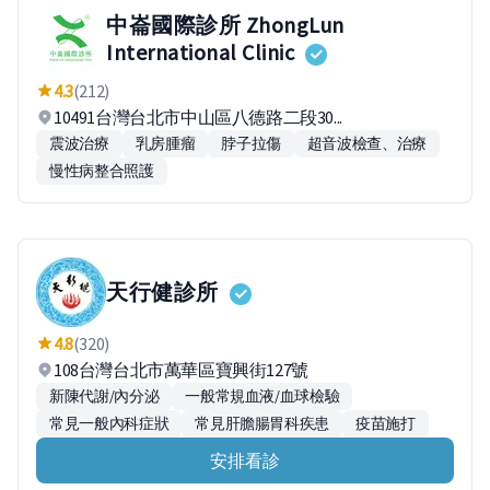
中崙國際診所 ZhongLun
International Clinic
4.3
(212)
10491台灣台北市中山區八德路二段30...
震波治療
乳房腫瘤
脖子拉傷
超音波檢查、治療
慢性病整合照護
天行健診所
4.8
(320)
108台灣台北市萬華區寶興街127號
新陳代謝/內分泌
一般常規血液/血球檢驗
常見一般內科症狀
常見肝膽腸胃科疾患
疫苗施打
安排看診