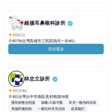
維揚耳鼻喉科診所
4.9
(621)
80758台灣高雄市三民區熱河一街402...
安排看診
林忠立診所
4.9
(2946)
402台灣台中市南區美村南路58號
慢性病整合照護
咳嗽/久咳不癒
常見一般內科症狀
胃腸肝膽疾病
一般兒科常見症狀
疫苗施打