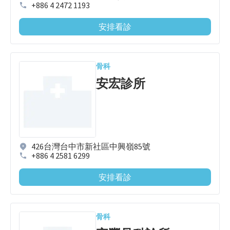
+886 4 2472 1193
安排看診
骨科
安宏診所
426台灣台中市新社區中興嶺85號
+886 4 2581 6299
安排看診
骨科