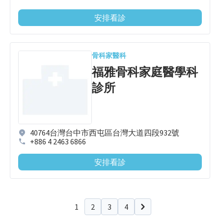
安排看診
骨科
家醫科
福雅骨科家庭醫學科
診所
40764台灣台中市西屯區台灣大道四段932號
+886 4 2463 6866
安排看診
1
2
3
4
下一頁