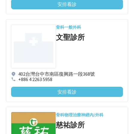
安排看診
骨科
一般外科
文聖診所
402台灣台中市南區復興路一段368號
+886 4 2263 5958
安排看診
骨科
物理治療
神經內/外科
慈祐診所