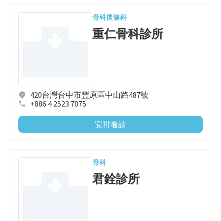
骨科
復健科
重仁骨科診所
420台灣台中市豐原區中山路487號
+886 4 2523 7075
安排看診
骨科
君銓診所