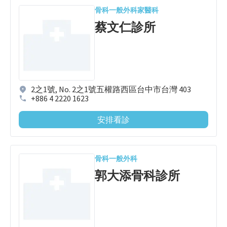
骨科
一般外科
家醫科
蔡文仁診所
2之1號, No. 2之1號五權路西區台中市台灣 403
+886 4 2220 1623
安排看診
骨科
一般外科
郭大添骨科診所