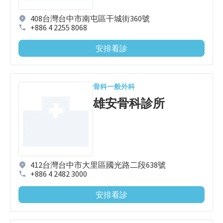
408台灣台中市南屯區干城街360號
+886 4 2255 8068
安排看診
骨科
一般外科
雄安骨科診所
412台灣台中市大里區國光路二段638號
+886 4 2482 3000
安排看診