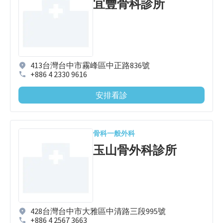
宜豐骨科診所
413台灣台中市霧峰區中正路836號
+886 4 2330 9616
安排看診
骨科
一般外科
玉山骨外科診所
428台灣台中市大雅區中清路三段995號
+886 4 2567 3663