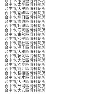
台中市/太平區 骨科院所
台中市/大里區 骨科院所
台中市/霧峰區 骨科院所
台中市/烏日區 骨科院所
台中市/豐原區 骨科院所
台中市/后里區 骨科院所
台中市/石岡區 骨科院所
台中市/東勢區 骨科院所
台中市/和平區 骨科院所
台中市/新社區 骨科院所
台中市/潭子區 骨科院所
台中市/大雅區 骨科院所
台中市/神岡區 骨科院所
台中市/大肚區 骨科院所
台中市/沙鹿區 骨科院所
台中市/龍井區 骨科院所
台中市/梧棲區 骨科院所
台中市/清水區 骨科院所
台中市/大甲區 骨科院所
台中市/外埔區 骨科院所
台中市/大安區 骨科院所