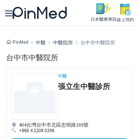
日本醫療專區
線上預約
線上預約醫師、院所
PinMed
中醫
中醫院所
台中市中醫院所
醫師專欄專訪
台中市中醫院所
健康主題館
中醫
我是醫療人員
張立生中醫診所
404台灣台中市北區忠明路169號
+886 4 2208 0298