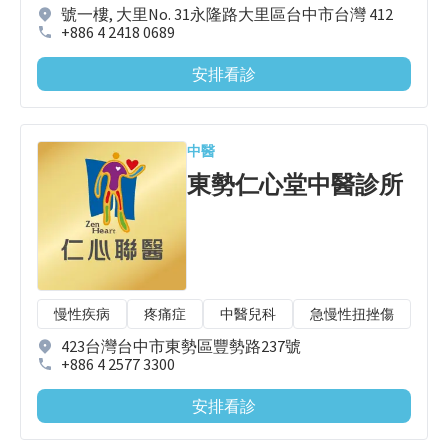
號一樓, 大里No. 31永隆路大里區台中市台灣 412
+886 4 2418 0689
安排看診
中醫
東勢仁心堂中醫診所
慢性疾病
疼痛症
中醫兒科
急慢性扭挫傷
針
423台灣台中市東勢區豐勢路237號
+886 4 2577 3300
安排看診