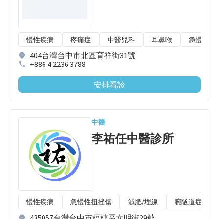
慢性疾病
疼痛症
中醫兒科
耳鼻喉
急慢性扭
404台灣台中市北區育祥街31號
+886 4 2236 3788
安排看診
中醫
李祐任中醫診所
慢性疾病
急慢性扭挫傷
減肥/埋線
腕隧道症候群
435057台灣台中市梧棲區文明街29號