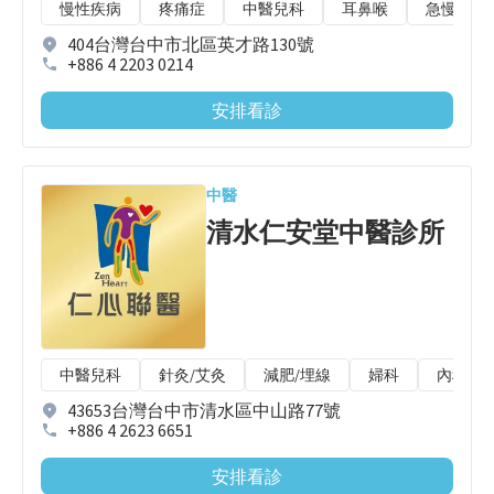
慢性疾病
疼痛症
中醫兒科
耳鼻喉
急慢性扭
404台灣台中市北區英才路130號
+886 4 2203 0214
安排看診
中醫
清水仁安堂中醫診所
中醫兒科
針灸/艾灸
減肥/埋線
婦科
內科
43653台灣台中市清水區中山路77號
+886 4 2623 6651
安排看診