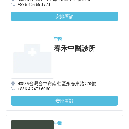
+886 4 2665 1771
安排看診
中醫
春禾中醫診所
40855台灣台中市南屯區永春東路270號
+886 4 2473 6060
安排看診
中醫