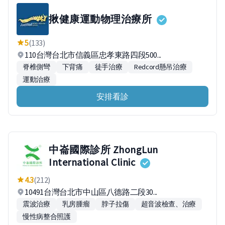
揪健康運動物理治療所
5
(133)
110台灣台北市信義區忠孝東路四段500...
脊椎側彎
下背痛
徒手治療
Redcord懸吊治療
運動治療
安排看診
中崙國際診所 ZhongLun
International Clinic
4.3
(212)
10491台灣台北市中山區八德路二段30...
震波治療
乳房腫瘤
脖子拉傷
超音波檢查、治療
慢性病整合照護