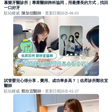
慕樂牙醫診所｜專業醫師跨科協同，用最擅長的方式，找回
一口好牙
駐站權威
陳加信
醫師
・
更新日期
2025-06-03
試管嬰兒心得分享，費用、成功率多高？｜佑昇診所鄭欣宜
醫師
駐站權威
鄭欣宜
醫師
・
更新日期
2025-02-27