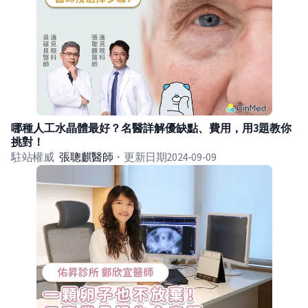
哪種人工水晶體最好？名醫詳解優缺點、費用，用3題教你
挑對！
駐站權威
張聰麒
醫師
・
更新日期
2024-09-09