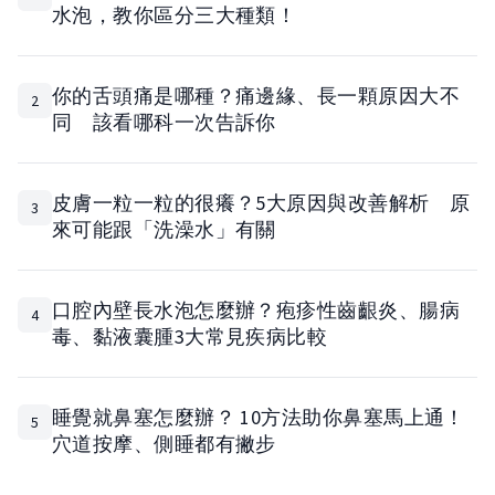
水泡，教你區分三大種類！
你的舌頭痛是哪種？痛邊緣、長一顆原因大不
2
同 該看哪科一次告訴你
皮膚一粒一粒的很癢？5大原因與改善解析 原
3
來可能跟「洗澡水」有關
口腔內壁長水泡怎麼辦？疱疹性齒齦炎、腸病
4
毒、黏液囊腫3大常見疾病比較
睡覺就鼻塞怎麼辦？ 10方法助你鼻塞馬上通！
5
穴道按摩、側睡都有撇步