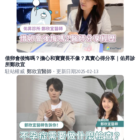
借卵會後悔嗎？擔心和寶寶長不像？真實心得分享｜佑昇診
所鄭欣宜
駐站權威
鄭欣宜
醫師
・
更新日期
2025-02-13