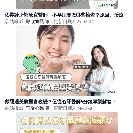
佑昇診所鄭欣宜醫師｜不孕症要做哪些檢查？原因、治療
駐站權威
鄭欣宜
醫師
・
更新日期
2025-02-04
戴隱適美臉型會改變？伍從心牙醫師5分鐘專業解答！
駐站權威
伍從心
醫師
・
更新日期
2024-12-06