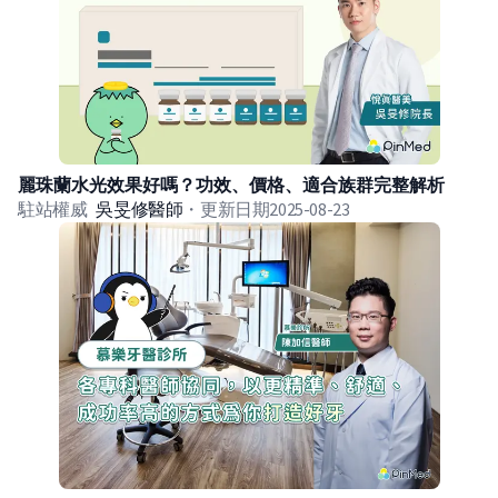
麗珠蘭水光效果好嗎？功效、價格、適合族群完整解析
駐站權威
吳旻修
醫師
・
更新日期
2025-08-23