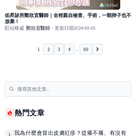
佑昇診所鄭欣宜醫師｜全程親自檢查、手術，一顆卵子也不
放棄！
駐站權威
鄭欣宜
醫師
・
更新日期
2024-09-05
1
2
3
4
60
...
下一頁
熱門文章
我為什麼會冒出皮膚紅疹？從癢不癢、有沒有
1