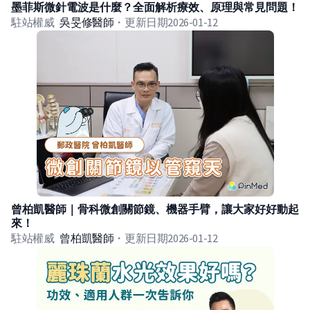
墨菲斯微針電波是什麼？全面解析療效、原理與常見問題！
駐站權威
吳旻修
醫師
・
更新日期
2026-01-12
曾柏凱醫師｜骨科微創關節鏡、機器手臂，讓大家好好動起
來！
駐站權威
曾柏凱
醫師
・
更新日期
2026-01-12