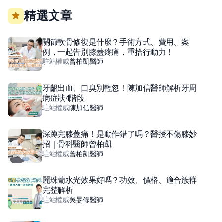
精選文章
關節軟骨修復是什麼？手術方式、費用、案
例，一起告別膝蓋疼痛，重拾行動力！
駐站權威
曾柏凱
醫師
牙齦出血、口臭別輕忽！陳加信醫師解析牙周
病症狀4階段
駐站權威
陳加信
醫師
深蹲完膝蓋痛！是動作錯了嗎？醫授不傷膝妙
招｜骨科醫師曾柏凱
駐站權威
曾柏凱
醫師
麗珠蘭水光效果好嗎？功效、價格、適合族群
完整解析
駐站權威
吳旻修
醫師