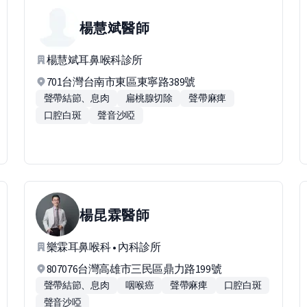
楊慧斌
醫師
楊慧斌耳鼻喉科診所
701台灣台南市東區東寧路389號
聲帶結節、息肉
扁桃腺切除
聲帶麻痺
口腔白斑
聲音沙啞
楊昆霖
醫師
樂霖耳鼻喉科 • 內科診所
807076台灣高雄市三民區鼎力路199號
聲帶結節、息肉
咽喉癌
聲帶麻痺
口腔白斑
聲音沙啞