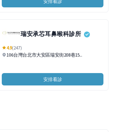
安排看診
瑞安承芯耳鼻喉科診所
4.9
(247)
106台灣台北市大安區瑞安街208巷15...
安排看診