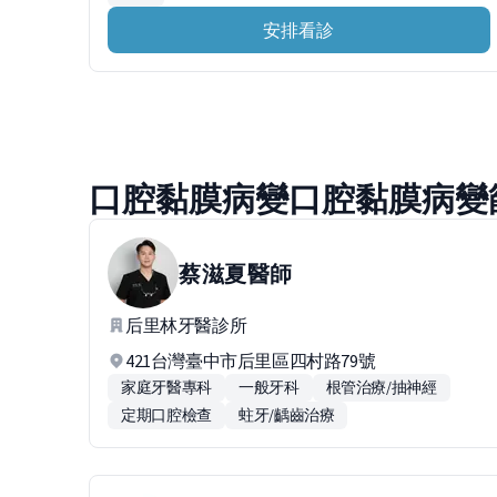
安排看診
口腔黏膜病變口腔黏膜病變
蔡滋夏
醫師
后里林牙醫診所
421台灣臺中市后里區四村路79號
家庭牙醫專科
一般牙科
根管治療/抽神經
定期口腔檢查
蛀牙/齲齒治療