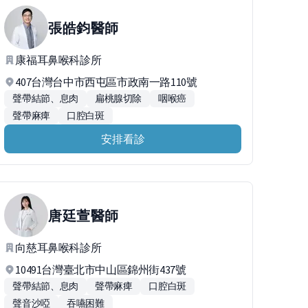
張皓鈞
醫師
康福耳鼻喉科診所
407台灣台中市西屯區市政南一路110號
聲帶結節、息肉
扁桃腺切除
咽喉癌
聲帶麻痺
口腔白斑
安排看診
唐廷萱
醫師
向慈耳鼻喉科診所
10491台灣臺北市中山區錦州街437號
聲帶結節、息肉
聲帶麻痺
口腔白斑
聲音沙啞
吞嚥困難