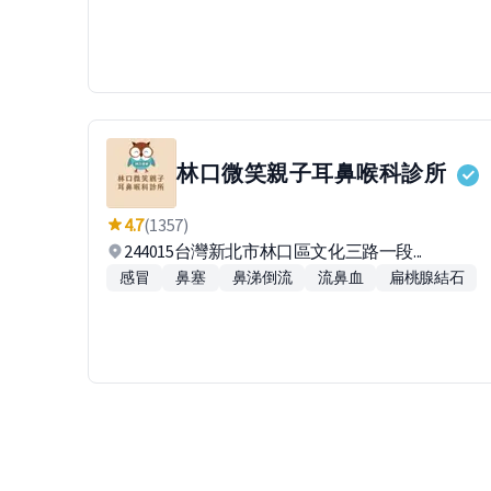
林口微笑親子耳鼻喉科診所
4.7
(1357)
244015台灣新北市林口區文化三路一段...
感冒
鼻塞
鼻涕倒流
流鼻血
扁桃腺結石