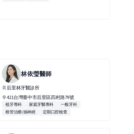
林依瑩
醫師
后里林牙醫診所
421台灣臺中市后里區四村路79號
植牙專科
家庭牙醫專科
一般牙科
根管治療/抽神經
定期口腔檢查