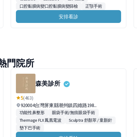
口腔黏膜病變口腔黏膜病變篩檢
正顎手術
安排看診
熱門院所
森美診所
5
(463)
920004台灣屏東縣潮州鎮四維路198...
功能性鼻整形
眼袋手術/無痕眼袋手術
Thermage FLX 鳳凰電波
Sculptra 舒顏萃 / 童顏針
墊下巴手術