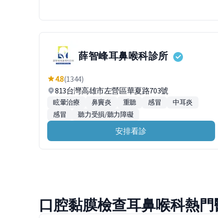
薛智峰耳鼻喉科診所
4.8
(1344)
813台灣高雄市左營區華夏路703號
眩暈治療
鼻竇炎
重聽
感冒
中耳炎
感冒
聽力受損/聽力障礙
安排看診
口腔黏膜檢查耳鼻喉科熱門