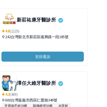
新莊祐康牙醫診所
4.8
(1225)
242台灣新北市新莊區復興路一段185號
安排看診
澤任大維牙醫診所
4.3
(389)
600台灣嘉義市西區仁愛路349號
牙周病手術治療
顯微根管治療
水雷射