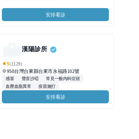
安排看診
漢陽診所
5
(1129)
950台灣台東縣台東市永福路102號
感冒
聲音沙啞
常見一般內科症狀
血壓血脂異常
疫苗施打
安排看診