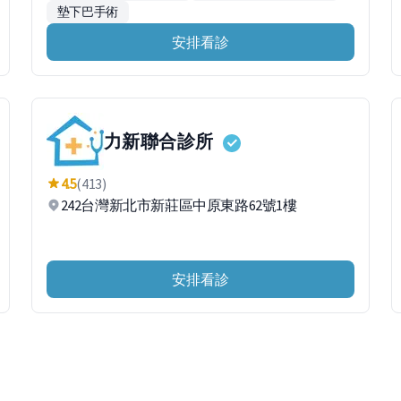
墊下巴手術
安排看診
力新聯合診所
4.5
(413)
242台灣新北市新莊區中原東路62號1樓
安排看診