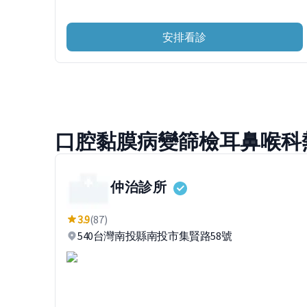
安排看診
口腔黏膜病變篩檢耳鼻喉科
仲治診所
3.9
(87)
540台灣南投縣南投市集賢路58號