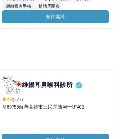
顯微根尖手術
植體周圍炎
安排看診
維揚耳鼻喉科診所
4.9
(621)
80758台灣高雄市三民區熱河一街402...