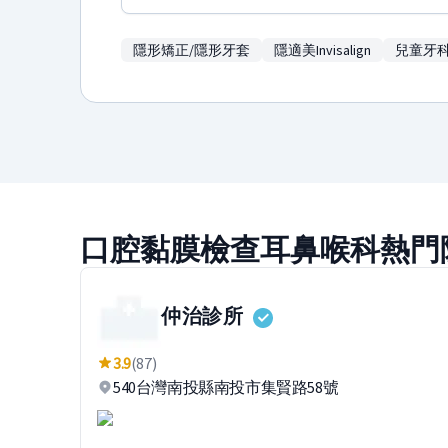
隱形矯正/隱形牙套
隱適美Invisalign
兒童牙
口腔黏膜檢查耳鼻喉科熱門
仲治診所
3.9
(87)
540台灣南投縣南投市集賢路58號