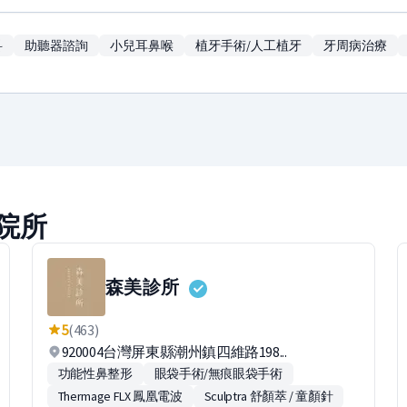
科
助聽器諮詢
小兒耳鼻喉
植牙手術/人工植牙
牙周病治療
院所
森美診所
5
(463)
920004台灣屏東縣潮州鎮四維路198...
功能性鼻整形
眼袋手術/無痕眼袋手術
Thermage FLX 鳳凰電波
Sculptra 舒顏萃 / 童顏針