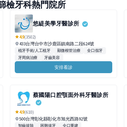
篩檢牙科熱門院所
悠緹美學牙醫診所
4.9
(3502)
433台灣台中市沙鹿區鎮南路二段624號
植牙手術/人工植牙
顯微根管治療
全口假牙
牙周病治療
牙齒美容
安排看診
蔡國陽口腔顎面外科牙醫診所
4.9
(610)
500台灣彰化縣彰化市旭光西路92號
智齒拔除
困難拔牙
全口重建