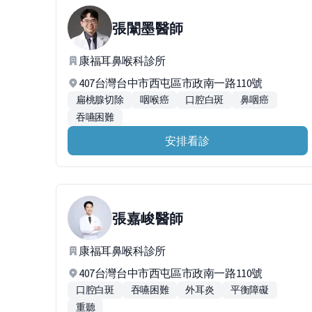
張闈墨
醫師
康福耳鼻喉科診所
407台灣台中市西屯區市政南一路110號
扁桃腺切除
咽喉癌
口腔白斑
鼻咽癌
吞嚥困難
安排看診
張嘉峻
醫師
康福耳鼻喉科診所
407台灣台中市西屯區市政南一路110號
口腔白斑
吞嚥困難
外耳炎
平衡障礙
重聽