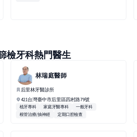
篩檢牙科熱門醫生
林瑞庭
醫師
后里林牙醫診所
421台灣臺中市后里區四村路79號
植牙專科
家庭牙醫專科
一般牙科
根管治療/抽神經
定期口腔檢查