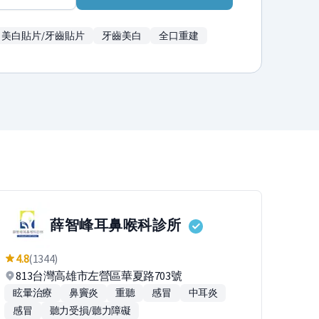
美白貼片/牙齒貼片
牙齒美白
全口重建
薛智峰耳鼻喉科診所
4.8
(1344)
813台灣高雄市左營區華夏路703號
眩暈治療
鼻竇炎
重聽
感冒
中耳炎
感冒
聽力受損/聽力障礙