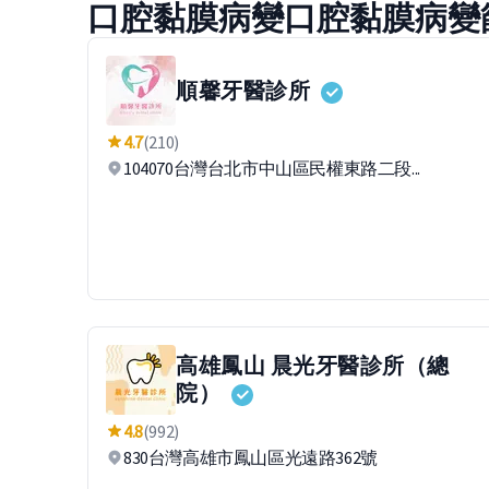
口腔黏膜病變口腔黏膜病變
順馨牙醫診所
4.7
(210)
104070台灣台北市中山區民權東路二段...
高雄鳳山 晨光牙醫診所（總
院）
4.8
(992)
830台灣高雄市鳳山區光遠路362號