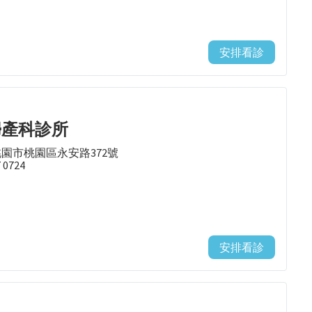
安排看診
婦產科診所
桃園市桃園區永安路372號
7 0724
安排看診