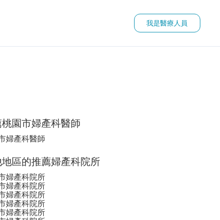
我是醫療人員
薦桃園市婦產科醫師
市婦產科醫師
他地區的推薦婦產科院所
受孕
重複植入失敗診療
著床期急救
巧克力囊腫不孕/子宮
市婦產科院所
市婦產科院所
市婦產科院所
市婦產科院所
市婦產科院所