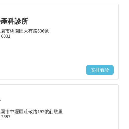
婦產科診所
桃園市桃園區大有路636號
6 6031
安排看診
所
桃園市中壢區莊敬路192號莊敬里
4 3887