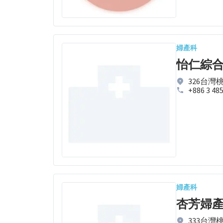
婦產科
怡仁綜
326台灣
+886 3 48
婦產科
杏芳婦
333台灣