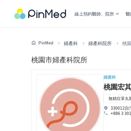
線上預約醫師、院所
醫
PinMed
婦產科
婦產科院所
桃
桃園市婦產科院所
婦產科
桃園宏其
無精症睪丸
33001
+886 3 30