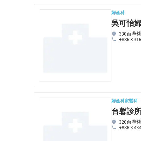
婦產科
吳可怡
330台灣
+886 3 31
婦產科
家醫科
台馨診
320台灣
+886 3 43