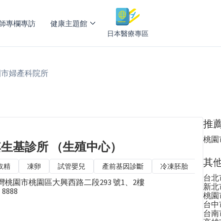
師專欄專訪
健康主題館
日本醫療專區
園市婦產科院所
推
桃園
生基診所 （生殖中心）
其
取精
凍卵
試管嬰兒
產前基因診斷
冷凍胚胎
人工
台北
2台灣桃園市桃園區大興西路二段293 號1、2樓
新北
1 8888
桃園
台中
台南