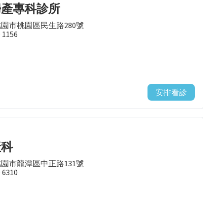
婦產專科診所
桃園市桃園區民生路280號
9 1156
安排看診
產科
桃園市龍潭區中正路131號
9 6310