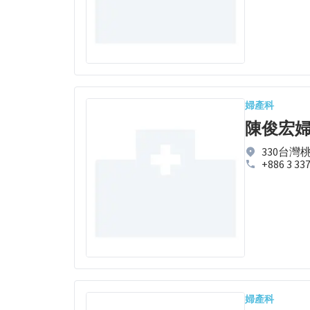
婦產科
陳俊宏
330台灣
+886 3 33
婦產科