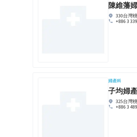
陳維藩
330台灣
+886 3 33
婦產科
子均婦
325台灣
+886 3 48