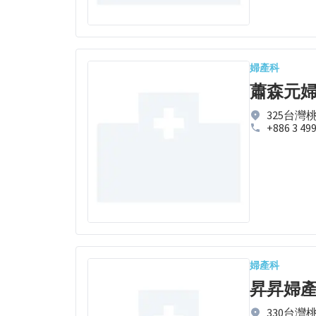
婦產科
蕭森元
325台灣
+886 3 49
婦產科
昇昇婦
330台灣