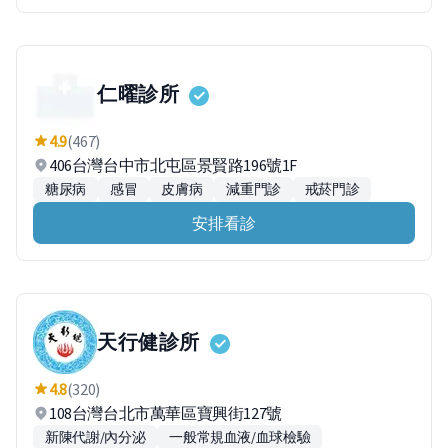
仁曜診所
4.9
(467)
406台灣台中市北屯區景賢路196號1F
糖尿病
感冒
皮膚病
減重門診
戒菸門診
安排看診
天行健診所
4.8
(320)
108台灣台北市萬華區寶興街127號
新陳代謝/內分泌
一般常規血液/血球檢驗