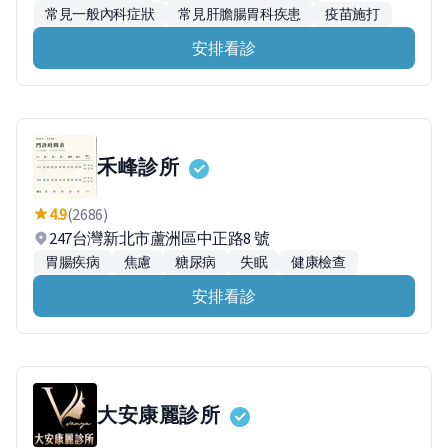
常見一般內科症狀
常見肝膽腸胃科疾患
疫苗施打
安排看診
禾峰診所
4.9
(2686)
247台灣新北市蘆洲區中正路8 號
胃腸疾病
焦慮
糖尿病
失眠
健康檢查
安排看診
大安康麗診所