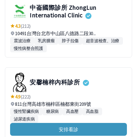
中崙國際診所 ZhongLun
International Clinic
4.3
(212)
10491台灣台北市中山區八德路二段30...
震波治療
乳房腫瘤
脖子拉傷
超音波檢查、治療
慢性病整合照護
安馨楠梓內科診所
4.9
(222)
811台灣高雄市楠梓區楠都東街209號
慢性腎臟疾病
糖尿病
高血壓
高血脂
泌尿道疾病
安排看診