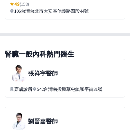
4.9
(158)
106台灣台北市大安區信義路四段44號
腎臟一般內科熱門醫生
張祥宇
醫師
嘉膚診所
542台灣南投縣草屯鎮和平街31號
劉晉嘉
醫師