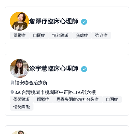
詹淨伃
臨床心理師
躁鬱症
自閉症
情緒障礙
焦慮症
強迫症
涂宇慧
臨床心理師
福安聯合治療所
330台灣桃園市桃園區中正路1195號六樓
學習障礙
躁鬱症
思覺失調症/精神分裂症
自閉症
情緒障礙