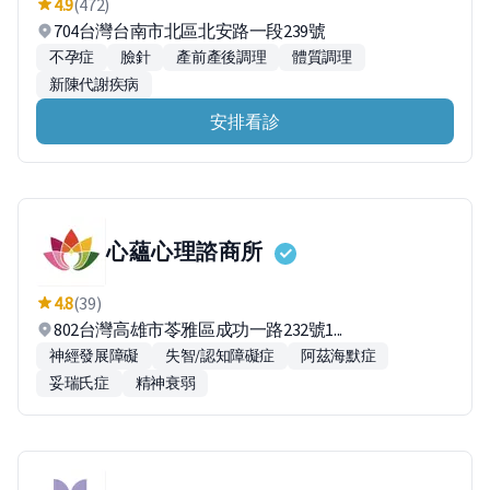
4.9
(472)
704台灣台南市北區北安路一段239號
不孕症
臉針
產前產後調理
體質調理
新陳代謝疾病
安排看診
心蘊心理諮商所
4.8
(39)
802台灣高雄市苓雅區成功一路232號1...
神經發展障礙
失智/認知障礙症
阿茲海默症
妥瑞氏症
精神衰弱