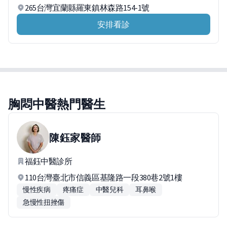
265台灣宜蘭縣羅東鎮林森路154-1號
安排看診
胸悶中醫熱門醫生
陳鈺家
醫師
福鈺中醫診所
110台灣臺北市信義區基隆路一段380巷2號1樓
慢性疾病
疼痛症
中醫兒科
耳鼻喉
急慢性扭挫傷