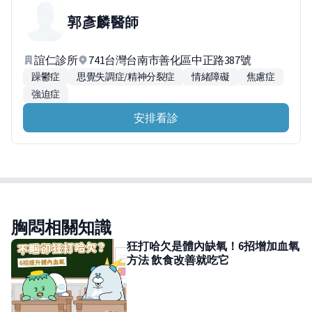
郭彥麟
醫師
誼仁診所
741台灣台南市善化區中正路387號
躁鬱症
思覺失調症/精神分裂症
情緒障礙
焦慮症
強迫症
安排看診
胸悶相關知識
狂打哈欠是體內缺氧！6招增加血氧
方法 飲食改善就吃它