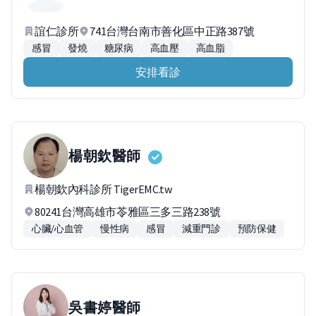
誼仁診所
741台灣台南市善化區中正路387號
感冒
發燒
糖尿病
高血壓
高血脂
安排看診
楊朝欽
醫師
楊朝欽內科診所 TigerEMC.tw
80241台灣高雄市苓雅區三多三路238號
心臟/心血管
慢性病
感冒
減重門診
預防保健
吳書婷
醫師