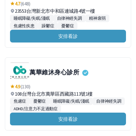
4.7
(648)
23553台灣新北市中和區連城路4號一樓
睡眠障礙/失眠/淺眠
自律神經失調
精神衰弱
焦慮性疾患
躁鬱症
憂鬱症
安排看診
萬華維沐身心診所
4.9
(130)
108台灣台北市萬華區西藏路113號1樓
焦慮症
憂鬱症
睡眠障礙/失眠/淺眠
自律神經失調
ADHD/注意力不足過動症
安排看診