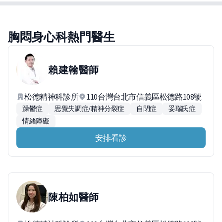
胸悶身心科熱門醫生
賴建翰
醫師
松德精神科診所
110台灣台北市信義區松德路108號
躁鬱症
思覺失調症/精神分裂症
自閉症
妥瑞氏症
情緒障礙
安排看診
陳柏如
醫師