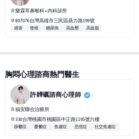
樂霖耳鼻喉科 • 內科診所
807076台灣高雄市三民區鼎力路199號
感冒
發燒
糖尿病
高血壓
高血脂
胸悶心理諮商熱門醫生
許韡礪
諮商心理師
福安聯合治療所
330台灣桃園市桃園區中正路1195號六樓
躁鬱症
憂鬱症
焦慮症
恐慌症
社交焦慮症