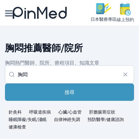
日本醫療專區
線上預約
線上預約醫師、院所
胸悶推薦醫師/院所
醫師專欄專訪
胸悶熱門醫師、院所、療程項目、知識文章
健康主題館
我是醫療人員
搜尋
針灸科
呼吸道疾病
心臟/心血管
肝膽腸胃症狀
睡眠障礙/失眠/淺眠
自律神經失調
預防醫學/健康諮詢
健康檢查