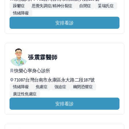
躁鬱症
思覺失調症/精神分裂症
自閉症
妥瑞氏症
情緒障礙
安排看診
張震霖
醫師
快樂心寧身心診所
71087台灣台南市永康區永大路二段187號
情緒障礙
焦慮症
強迫症
幽閉恐懼症
廣泛性焦慮症
安排看診