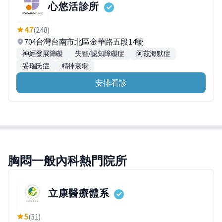
心悠活診所
4.7
(248)
704台灣台南市北區金華路五段14號
神經發展障礙
失智/認知障礙症
阿茲海默症
妥瑞氏症
精神衰弱
安排看診
胸悶一般內科熱門院所
立康醫療體系
5
(31)