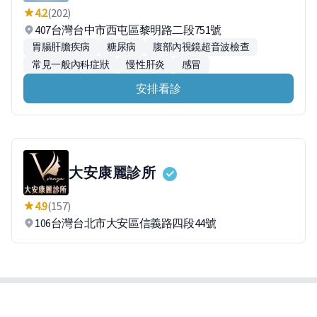
4.2
(202)
407台灣台中市西屯區黎明路二段751號
胃腸肝膽疾病
糖尿病
腹部內視鏡超音波檢查
常見一般內科症狀
慢性肝炎
感冒
安排看診
大安康麗診所
4.9
(157)
106台灣台北市大安區信義路四段44號