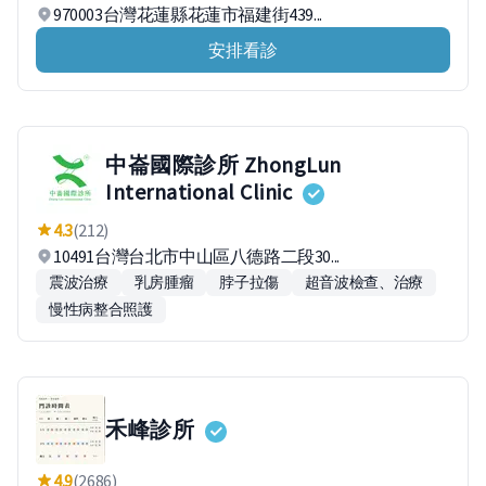
970003台灣花蓮縣花蓮市福建街439...
安排看診
中崙國際診所 ZhongLun
International Clinic
4.3
(212)
10491台灣台北市中山區八德路二段30...
震波治療
乳房腫瘤
脖子拉傷
超音波檢查、治療
慢性病整合照護
禾峰診所
4.9
(2686)