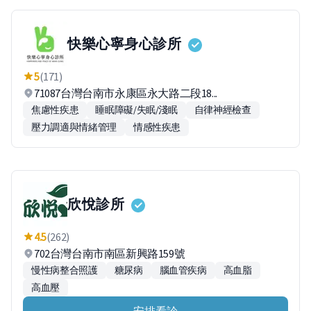
快樂心寧身心診所
5
(171)
71087台灣台南市永康區永大路二段18...
焦慮性疾患
睡眠障礙/失眠/淺眠
自律神經檢查
壓力調適與情緒管理
情感性疾患
欣悅診所
4.5
(262)
702台灣台南市南區新興路159號
慢性病整合照護
糖尿病
腦血管疾病
高血脂
高血壓