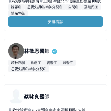
松德精神科診所
110台灣台北市信義區松德路108號
躁鬱症
思覺失調症/精神分裂症
自閉症
妥瑞氏症
情緒障礙
安排看診
林敬恩
醫師
精神衰弱
焦慮症
憂鬱症
躁鬱症
思覺失調症/精神分裂症
蔡咏良
醫師
欣悅診所
702台灣台南市南區新興路159號