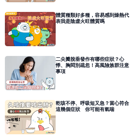
體質種類好多種，容易感到燥熱代
表我是陰虛火旺體質嗎
二尖瓣脫垂發作有哪些症狀？心
悸、胸悶別疏忽！高風險族群注意
事項
乾咳不停、呼吸短又急？當心符合
這幾個症狀 你可能有氣喘