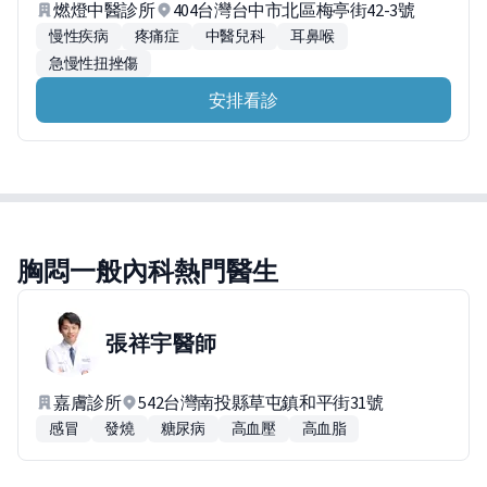
燃燈中醫診所
404台灣台中市北區梅亭街42-3號
慢性疾病
疼痛症
中醫兒科
耳鼻喉
急慢性扭挫傷
安排看診
胸悶一般內科熱門醫生
張祥宇
醫師
嘉膚診所
542台灣南投縣草屯鎮和平街31號
感冒
發燒
糖尿病
高血壓
高血脂