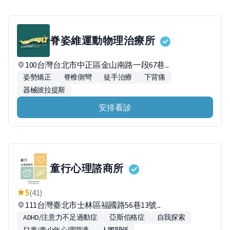
脊姿維運動物理治療所
100台灣台北市中正區金山南路一段67巷...
姿勢矯正
脊椎側彎
徒手治療
下背痛
器械彼拉提斯
安排看診
童行心理諮商所
5
(41)
111台灣臺北市士林區福國路56巷13號...
ADHD/注意力不足過動症
亞斯伯格症
自我探索