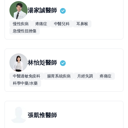
湯家誠
醫師
慢性疾病
疼痛症
中醫兒科
耳鼻喉
急慢性扭挫傷
林怡彣
醫師
中醫過敏免疫科
腸胃系統疾病
月經失調
疼痛症
科學中藥/水藥
張凱惟
醫師