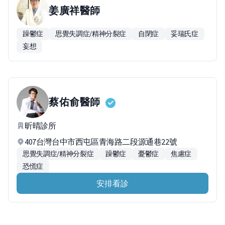
姜廣祥
醫師
躁鬱症
思覺失調症/精神分裂症
自閉症
妥瑞氏症
妄想
蔡佑俞
醫師
昕晴診所
407台灣台中市西屯區青海路二段源通巷22號
思覺失調症/精神分裂症
躁鬱症
憂鬱症
焦慮症
恐慌症
安排看診