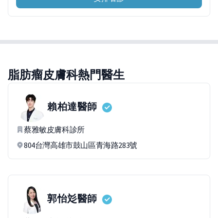
脂肪瘤皮膚科熱門醫生
賴柏達
醫師
蔡雅敏皮膚科診所
804台灣高雄市鼓山區青海路283號
郭怡彣
醫師