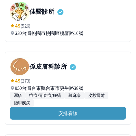
佳醫診所
4.9
(526)
330台灣桃園市桃園區桃智路16號
孫皮膚科診所
4.9
(273)
950台灣台東縣台東市更生路38號
濕疹
痘痘/青春痘/痤瘡
蕁麻疹
皮秒雷射
指甲疾病
安排看診