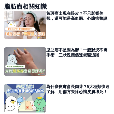
脂肪瘤相關知識
黃斑瘤出現在眼皮？不只影響美
觀，還可能是高血脂、心臟病警訊
脂肪瘤不是因為胖！一般狀況不需
手術 三狀況應儘速就醫追蹤
為什麼皮膚會長肉芽？5大種類快速
了解 用偏方去除恐讓皮膚壞死！