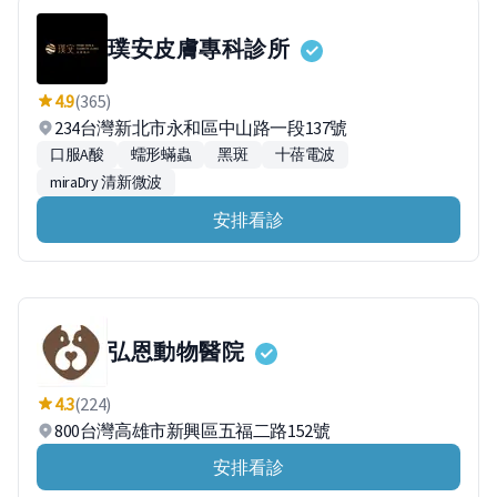
璞安皮膚專科診所
4.9
(365)
234台灣新北市永和區中山路一段137號
口服A酸
蠕形蟎蟲
黑斑
十蓓電波
miraDry 清新微波
安排看診
弘恩動物醫院
4.3
(224)
800台灣高雄市新興區五福二路152號
安排看診