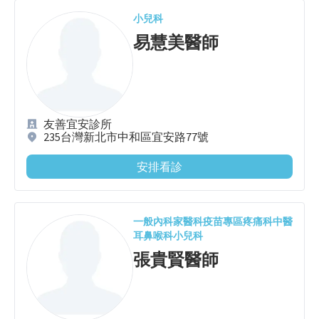
小兒科
易慧美
醫師
友善宜安診所
235台灣新北市中和區宜安路77號
安排看診
一般內科
家醫科
疫苗專區
疼痛科
中醫
耳鼻喉科
小兒科
張貴賢
醫師