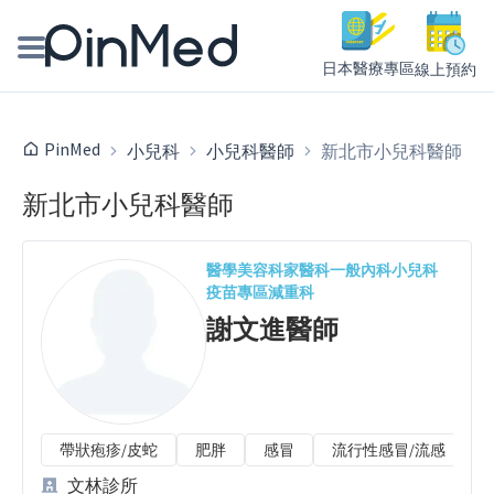
日本醫療專區
線上預約
線上預約醫師、院所
PinMed
小兒科
小兒科醫師
新北市小兒科醫師
醫師專欄專訪
新北市小兒科醫師
健康主題館
醫學美容科
家醫科
一般內科
小兒科
疫苗專區
減重科
我是醫療人員
謝文進
醫師
帶狀疱疹/皮蛇
肥胖
感冒
流行性感冒/流感
文林診所