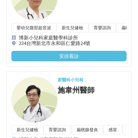
嬰幼兒腹部超音波
新生兒健檢
育嬰諮詢
扁桃腺
博新小兒科家庭醫學科診所
234台灣新北市永和區仁愛路24號
安排看診
家醫科
小兒科
施韋州
醫師
新生兒健檢
育嬰諮詢
扁桃腺發炎
感冒
咳嗽