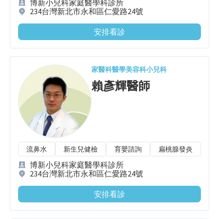
博新小兒科家庭醫學科診所
234台灣新北市永和區仁愛路24號
安排看診
家醫科
醫學美容科
小兒科
賴彥輝
醫師
流鼻水
新生兒健檢
育嬰諮詢
扁桃腺發炎
感
博新小兒科家庭醫學科診所
234台灣新北市永和區仁愛路24號
安排看診