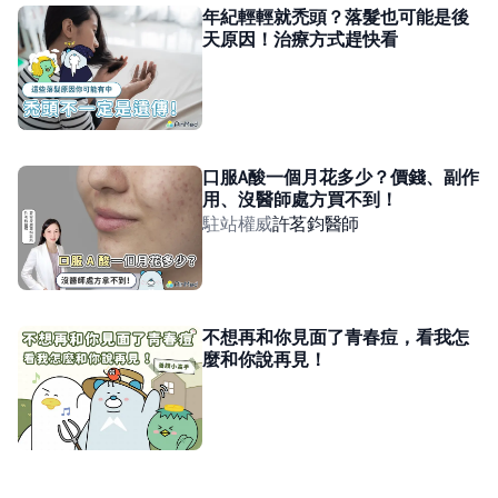
年紀輕輕就禿頭？落髮也可能是後
天原因！治療方式趕快看
口服A酸一個月花多少？價錢、副作
用、沒醫師處方買不到！
駐站權威
許茗鈞
醫師
不想再和你見面了青春痘，看我怎
麼和你說再見！