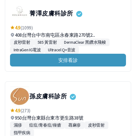
菁澤皮膚科診所
4.9
(1099)
408台灣台中市南屯區永春東路270號2...
皮秒雷射
585 黃雷射
DermaClear 黑鑽水飛梭
IntraGen IG電波
Ultracel Q+音波
安排看診
孫皮膚科診所
4.9
(273)
950台灣台東縣台東市更生路38號
濕疹
痘痘/青春痘/痤瘡
蕁麻疹
皮秒雷射
指甲疾病