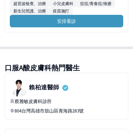
超音波檢查、治療
小兒皮膚科
痘痘/青春痘/痤瘡
新生兒照護、治療
疫苗施打
安排看診
口服A酸皮膚科熱門醫生
賴柏達
醫師
蔡雅敏皮膚科診所
804台灣高雄市鼓山區青海路283號