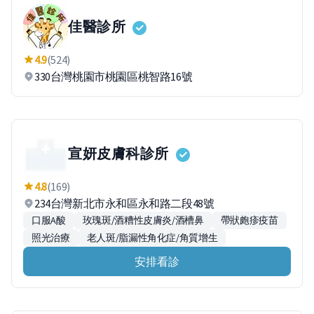
佳醫診所
4.9
(524)
330台灣桃園市桃園區桃智路16號
宣妍皮膚科診所
4.8
(169)
234台灣新北市永和區永和路二段48號
口服A酸
玫瑰斑/酒糟性皮膚炎/酒槽鼻
帶狀皰疹疫苗
照光治療
老人斑/脂漏性角化症/角質增生
安排看診