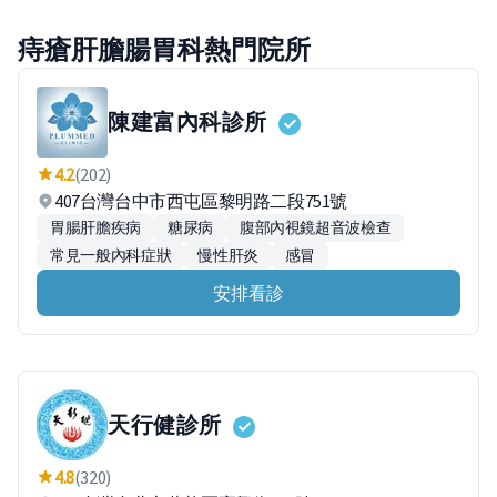
痔瘡肝膽腸胃科熱門院所
陳建富內科診所
4.2
(202)
407台灣台中市西屯區黎明路二段751號
胃腸肝膽疾病
糖尿病
腹部內視鏡超音波檢查
常見一般內科症狀
慢性肝炎
感冒
安排看診
天行健診所
4.8
(320)