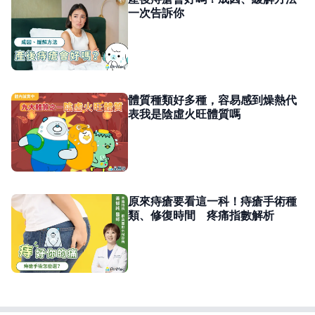
一次告訴你
體質種類好多種，容易感到燥熱代
表我是陰虛火旺體質嗎
原來痔瘡要看這一科！痔瘡手術種
類、修復時間 疼痛指數解析