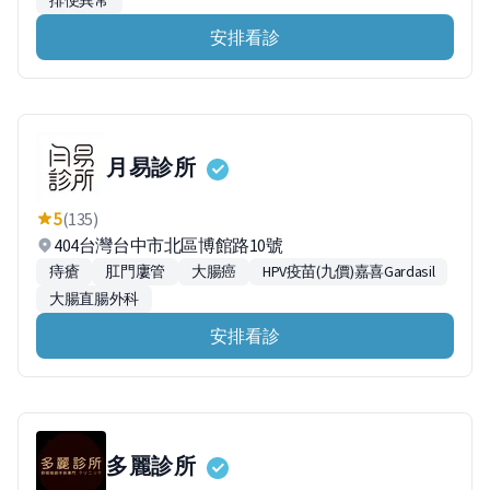
排便異常
安排看診
月易診所
5
(135)
404台灣台中市北區博館路10號
痔瘡
肛門廔管
大腸癌
HPV疫苗(九價)嘉喜Gardasil
大腸直腸外科
安排看診
多麗診所