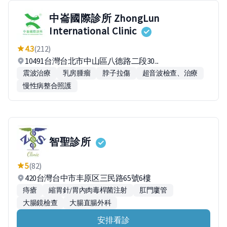
中崙國際診所 ZhongLun
International Clinic
4.3
(212)
10491台灣台北市中山區八德路二段30...
震波治療
乳房腫瘤
脖子拉傷
超音波檢查、治療
慢性病整合照護
智聖診所
5
(82)
420台灣台中市丰原区三民路65號6樓
痔瘡
縮胃針/胃內肉毒桿菌注射
肛門廔管
大腸鏡檢查
大腸直腸外科
安排看診