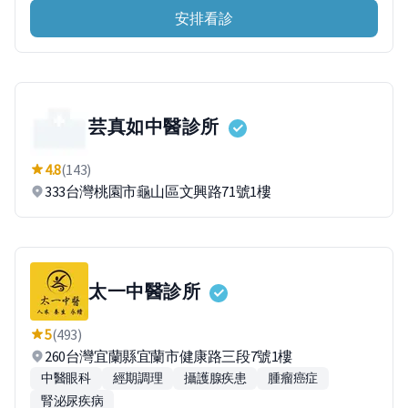
安排看診
芸真如中醫診所
4.8
(143)
333台灣桃園市龜山區文興路71號1樓
太一中醫診所
5
(493)
260台灣宜蘭縣宜蘭市健康路三段7號1樓
中醫眼科
經期調理
攝護腺疾患
腫瘤癌症
腎泌尿疾病