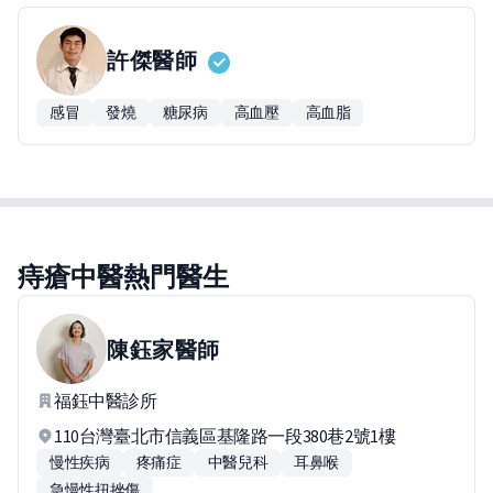
許傑
醫師
感冒
發燒
糖尿病
高血壓
高血脂
痔瘡中醫熱門醫生
陳鈺家
醫師
福鈺中醫診所
110台灣臺北市信義區基隆路一段380巷2號1樓
慢性疾病
疼痛症
中醫兒科
耳鼻喉
急慢性扭挫傷