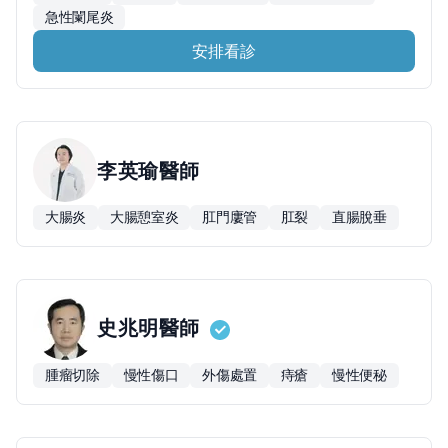
急性闌尾炎
安排看診
李英瑜
醫師
大腸炎
大腸憩室炎
肛門廔管
肛裂
直腸脫垂
史兆明
醫師
腫瘤切除
慢性傷口
外傷處置
痔瘡
慢性便秘