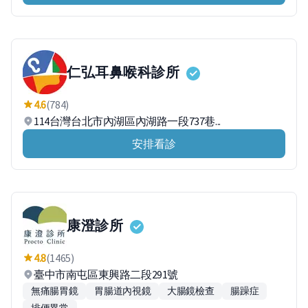
仁弘耳鼻喉科診所
4.6
(784)
114台灣台北市內湖區內湖路一段737巷...
安排看診
康澄診所
4.8
(1465)
臺中市南屯區東興路二段291號
無痛腸胃鏡
胃腸道內視鏡
大腸鏡檢查
腸躁症