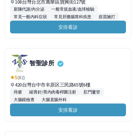
108台灣台北市萬華區寶興街127號
新陳代謝/內分泌
一般常規血液/血球檢驗
常見一般內科症狀
常見肝膽腸胃科疾患
疫苗施打
安排看診
智聖診所
5
(82)
420台灣台中市丰原区三民路65號6樓
痔瘡
縮胃針/胃內肉毒桿菌注射
肛門廔管
大腸鏡檢查
大腸直腸外科
安排看診