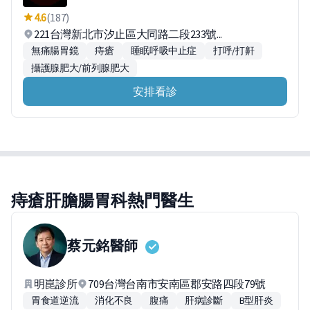
4.6
(187)
221台灣新北市汐止區大同路二段233號...
無痛腸胃鏡
痔瘡
睡眠呼吸中止症
打呼/打鼾
攝護腺肥大/前列腺肥大
安排看診
痔瘡肝膽腸胃科熱門醫生
蔡元銘
醫師
明崑診所
709台灣台南市安南區郡安路四段79號
胃食道逆流
消化不良
腹痛
肝病診斷
B型肝炎