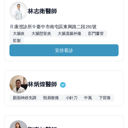
林志衛
醫師
康澄診所
臺中市南屯區東興路二段291號
大腸炎
大腸憩室炎
大腸直腸外傷
肛門廔管
肛裂
安排看診
林炳煌
醫師
顏面神經失調
頸肩痠痛
小針刀
中風
下背痛