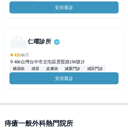
安排看診
仁曜診所
4.9
(467)
406台灣台中市北屯區景賢路196號1F
糖尿病
感冒
皮膚病
減重門診
戒菸門診
安排看診
痔瘡一般外科熱門院所