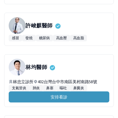
許峻麒
醫師
感冒
發燒
糖尿病
高血壓
高血脂
林均
醫師
林忠立診所
402台灣台中市南區美村南路58號
支氣管炎
肺炎
鼻塞
嘔吐
鼻竇炎
安排看診