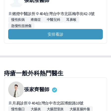
張凱惟
醫師
燃燈中醫診所
404台灣台中市北區梅亭街42-3號
慢性疾病
疼痛症
中醫兒科
耳鼻喉
急慢性扭挫傷
安排看診
痔瘡一般外科熱門醫生
張家齊
醫師
月易診所
404台灣台中市北區博館路10號
慢性傷口
大腸炎
大腸憩室炎
大腸直腸外傷