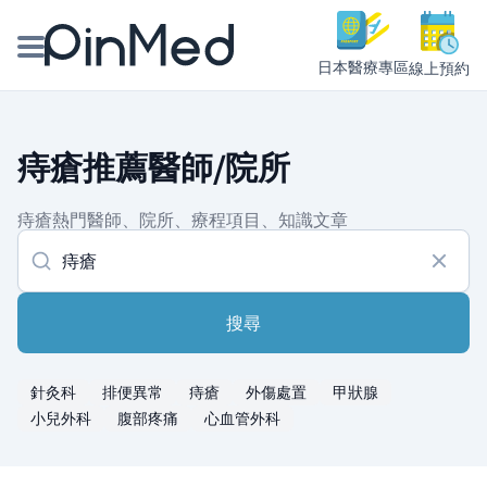
日本醫療專區
線上預約
線上預約醫師、院所
痔瘡推薦醫師/院所
醫師專欄專訪
痔瘡熱門醫師、院所、療程項目、知識文章
健康主題館
我是醫療人員
搜尋
針灸科
排便異常
痔瘡
外傷處置
甲狀腺
小兒外科
腹部疼痛
心血管外科