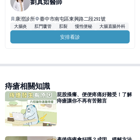
劉真如
醫師
康澄診所
臺中市南屯區東興路二段291號
大腸炎
肛門廔管
肛裂
慢性便秘
大腸直腸外科
安排看診
痔瘡相關知識
屁股搔癢、便便疼痛好難受！了解
痔瘡讓你不再有苦難言
產後痔瘡會好嗎？成因、緩解方法