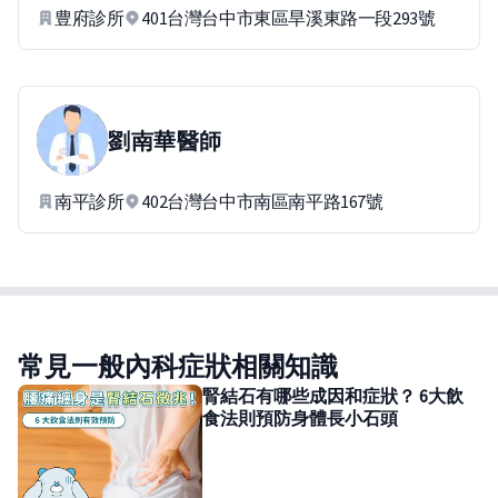
豊府診所
401台灣台中市東區旱溪東路一段293號
劉南華
醫師
南平診所
402台灣台中市南區南平路167號
常見一般內科症狀相關知識
腎結石有哪些成因和症狀？ 6大飲
食法則預防身體長小石頭