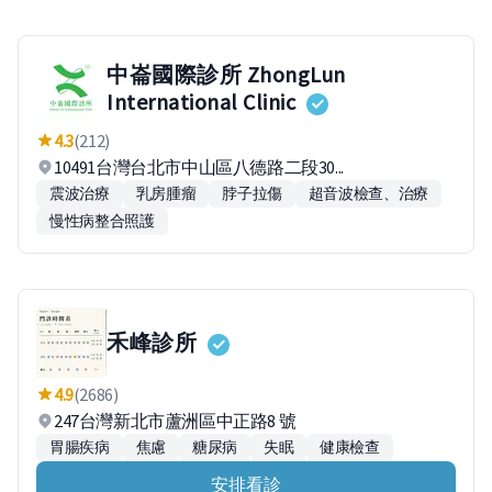
中崙國際診所 ZhongLun
International Clinic
4.3
(212)
10491台灣台北市中山區八德路二段30...
震波治療
乳房腫瘤
脖子拉傷
超音波檢查、治療
慢性病整合照護
禾峰診所
4.9
(2686)
247台灣新北市蘆洲區中正路8 號
胃腸疾病
焦慮
糖尿病
失眠
健康檢查
安排看診