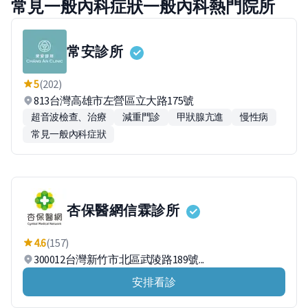
常見一般內科症狀一般內科熱門院所
常安診所
5
(202)
813台灣高雄市左營區立大路175號
超音波檢查、治療
減重門診
甲狀腺亢進
慢性病
常見一般內科症狀
杏保醫網信霖診所
4.6
(157)
300012台灣新竹市北區武陵路189號...
安排看診