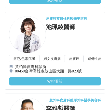
皮膚科
整形外科
醫學美容科
池珮綾
醫師
痘疤/色素沉澱
婦女皮膚病
皮膚癌
遺傳性皮膚病
黃柏翰皮膚科診所
80458台灣高雄市鼓山區大順一路823號
安排看診
一般外科
皮膚科
整形外科
醫學美容科
李維哲
醫師