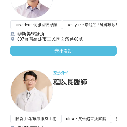
Juvederm 喬雅登玻尿酸
Restylane 瑞絲朗 / 純粹玻尿酸
斐斯美學診所
807台灣高雄市三民區文濱路68號
安排看診
整形外科
程以長
醫師
眼袋手術/無痕眼袋手術
Ultra-Z 黃金超音波溶脂
雙眼