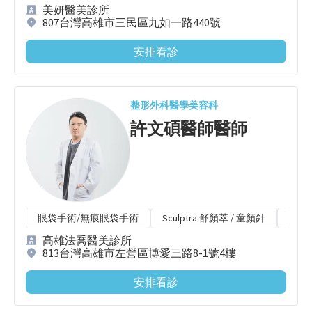
美妍醫美診所
807台灣高雄市三民區九如一路440號
安排看診
整形外科
醫學美容科
許文碩醫師
醫師
眼袋手術/無痕眼袋手術
Sculptra 舒顏萃 / 童顏針
CPT
高雄法喬醫美診所
813台灣高雄市左營區博愛三路8-1號4樓
安排看診