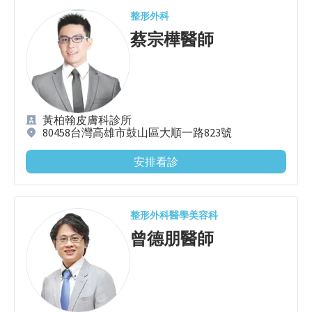
整形外科
蔡宗樺
醫師
黃柏翰皮膚科診所
80458台灣高雄市鼓山區大順一路823號
安排看診
整形外科
醫學美容科
曾德朋
醫師