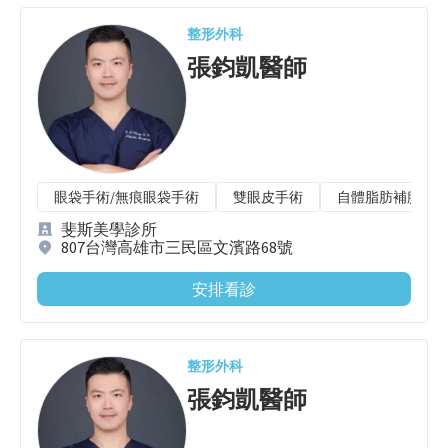
整形外科
張鈞凱
醫師
眼袋手術/無痕眼袋手術
雙眼皮手術
自體脂肪補臉
斐斯美學診所
807台灣高雄市三民區文濱路68號
安排看診
整形外科
張鈞凱
醫師