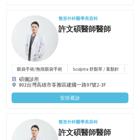
整形外科
醫學美容科
許文碩醫師
醫師
眼袋手術/無痕眼袋手術
Sculptra 舒顏萃 / 童顏針
CPT
碩儷診所
802台灣高雄市苓雅區建國一路97號2-3F
安排看診
整形外科
醫學美容科
許文碩醫師
醫師