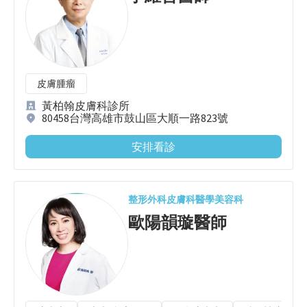
皮膚腫瘤
黃柏翰皮膚科診所
80458台灣高雄市鼓山區大順一路823號
安排看診
整形外科
皮膚科
醫學美容科
歐陽韻璇
醫師