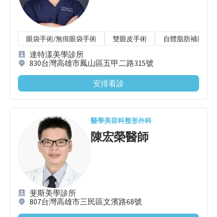
眼袋手術/無痕眼袋手術
雙眼皮手術
自體脂肪補臉
達特漾美學診所
830台灣高雄市鳳山區五甲二路315號
安排看診
醫學美容科
整形外科
陳宏榮
醫師
斐斯美學診所
807台灣高雄市三民區文濱路68號