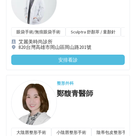
眼袋手術/無痕眼袋手術
Sculptra 舒顏萃 / 童顏針
CPT
艾麗美時尚診所
820台灣高雄市岡山區岡山路201號
安排看診
整形外科
鄭馥青
醫師
大陰唇整形手術
小陰唇整形手術
陰蒂包皮整形手術