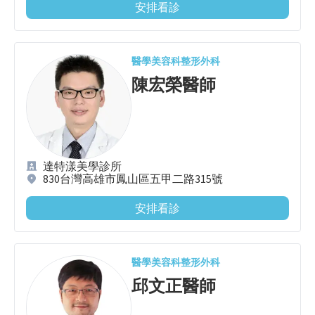
安排看診
醫學美容科
整形外科
陳宏榮
醫師
達特漾美學診所
830台灣高雄市鳳山區五甲二路315號
安排看診
醫學美容科
整形外科
邱文正
醫師