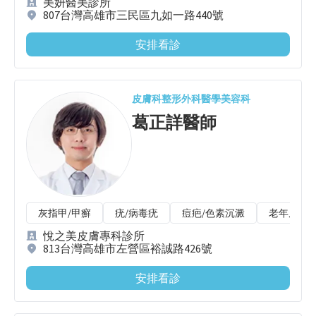
美妍醫美診所
807台灣高雄市三民區九如一路440號
安排看診
皮膚科
整形外科
醫學美容科
葛正詳
醫師
灰指甲/甲癬
疣/病毒疣
痘疤/色素沉澱
老年皮膚
悅之美皮膚專科診所
813台灣高雄市左營區裕誠路426號
安排看診