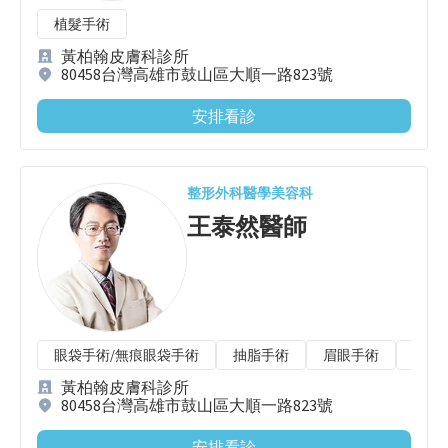
植髮手術
黃柏翰皮膚科診所
80458台灣高雄市鼓山區大順一路823號
安排看診
整形外科
醫學美容科
王泰然
醫師
眼袋手術/無痕眼袋手術
抽脂手術
眉眼手術
隆鼻
黃柏翰皮膚科診所
80458台灣高雄市鼓山區大順一路823號
安排看診