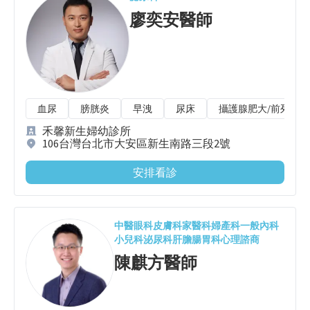
廖奕安
醫師
血尿
膀胱炎
早洩
尿床
攝護腺肥大/前列腺肥
禾馨新生婦幼診所
106台灣台北市大安區新生南路三段2號
安排看診
中醫
眼科
皮膚科
家醫科
婦產科
一般內科
小兒科
泌尿科
肝膽腸胃科
心理諮商
陳麒方
醫師