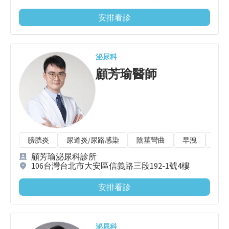
安排看診
泌尿科
顧芳瑜
醫師
膀胱炎
尿道炎/尿路感染
陰莖彎曲
早洩
隱睪
顧芳瑜泌尿科診所
106台灣台北市大安區信義路三段192-1號4樓
安排看診
泌尿科