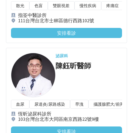
散光
色盲
雙眼視差
慢性疾病
疼痛症
中
指筌中醫診所
111台灣台北市士林區德行西路102號
安排看診
泌尿科
陳鈺昕
醫師
血尿
尿道炎/尿路感染
早洩
攝護腺肥大/前列腺肥
恆昕泌尿科診所
103台灣台北市大同區南京西路22號9樓
安排看診