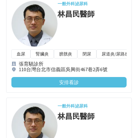
一般外科
泌尿科
林昌民
醫師
血尿
腎臟炎
膀胱炎
閉尿
尿道炎/尿路感染
張育驍診所
110台灣台北市信義區吳興街467巷2弄6號
安排看診
一般外科
泌尿科
林昌民
醫師