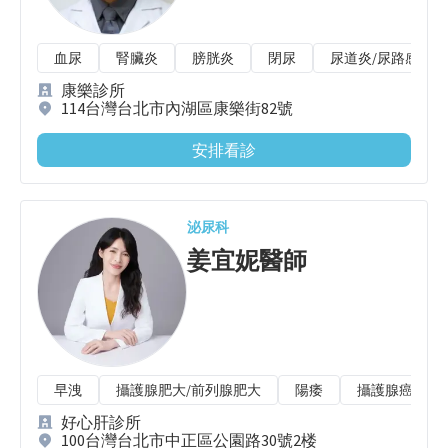
血尿
腎臟炎
膀胱炎
閉尿
尿道炎/尿路感染
康樂診所
114台灣台北市內湖區康樂街82號
安排看診
泌尿科
姜宜妮
醫師
早洩
攝護腺肥大/前列腺肥大
陽痿
攝護腺癌
好心肝診所
100台灣台北市中正區公園路30號2楼