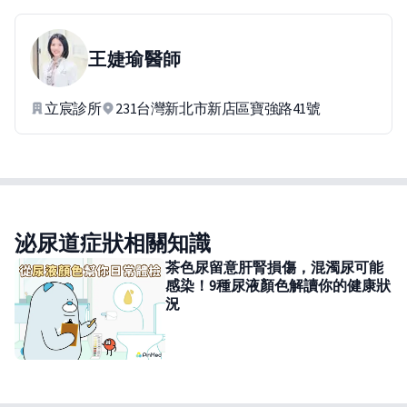
王婕瑜
醫師
立宸診所
231台灣新北市新店區寶強路41號
泌尿道症狀相關知識
茶色尿留意肝腎損傷，混濁尿可能
感染！9種尿液顏色解讀你的健康狀
況