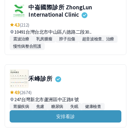
中崙國際診所 ZhongLun
International Clinic
4.3
(212)
10491台灣台北市中山區八德路二段30...
震波治療
乳房腫瘤
脖子拉傷
超音波檢查、治療
慢性病整合照護
禾峰診所
4.9
(2674)
247台灣新北市蘆洲區中正路8 號
胃腸疾病
焦慮
糖尿病
失眠
健康檢查
安排看診