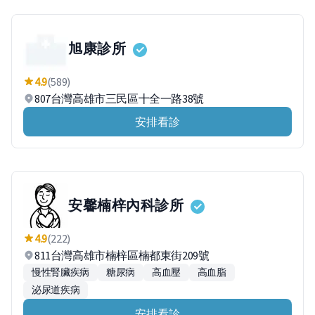
旭康診所
4.9
(589)
807台灣高雄市三民區十全一路38號
安排看診
安馨楠梓內科診所
4.9
(222)
811台灣高雄市楠梓區楠都東街209號
慢性腎臟疾病
糖尿病
高血壓
高血脂
泌尿道疾病
安排看診