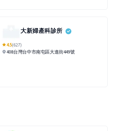
大新婦產科診所
4.5
(627)
408台灣台中市南屯區大進街449號