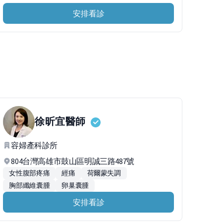
安排看診
徐昕宜
醫師
容婦產科診所
804台灣高雄市鼓山區明誠三路487號
女性腹部疼痛
經痛
荷爾蒙失調
胸部纖維囊腫
卵巢囊腫
安排看診