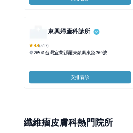
東興婦產科診所
4.4
(517)
26541台灣宜蘭縣羅東鎮興東路269號
安排看診
纖維瘤皮膚科熱門院所