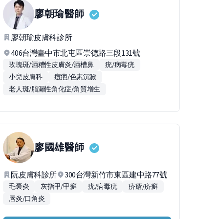
廖朝瑜
醫師
廖朝瑜皮膚科診所
406台灣臺中市北屯區崇德路三段131號
玫瑰斑/酒糟性皮膚炎/酒槽鼻
疣/病毒疣
小兒皮膚科
痘疤/色素沉澱
老人斑/脂漏性角化症/角質增生
廖國雄
醫師
阮皮膚科診所
300台灣新竹市東區建中路77號
毛囊炎
灰指甲/甲癬
疣/病毒疣
疥瘡/疥癬
唇炎/口角炎