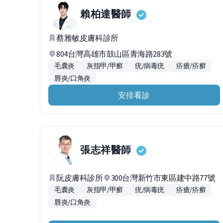
賴柏達
醫師
蔡雅敏皮膚科診所
804台灣高雄市鼓山區青海路283號
毛囊炎
灰指甲/甲癬
疣/病毒疣
疥瘡/疥癬
唇炎/口角炎
安排看診
張志祥
醫師
阮皮膚科診所
300台灣新竹市東區建中路77號
毛囊炎
灰指甲/甲癬
疣/病毒疣
疥瘡/疥癬
唇炎/口角炎