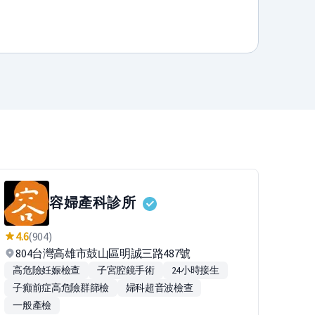
容婦產科診所
4.6
(904)
804台灣高雄市鼓山區明誠三路487號
高危險妊娠檢查
子宮腔鏡手術
24小時接生
子癲前症高危險群篩檢
婦科超音波檢查
一般產檢