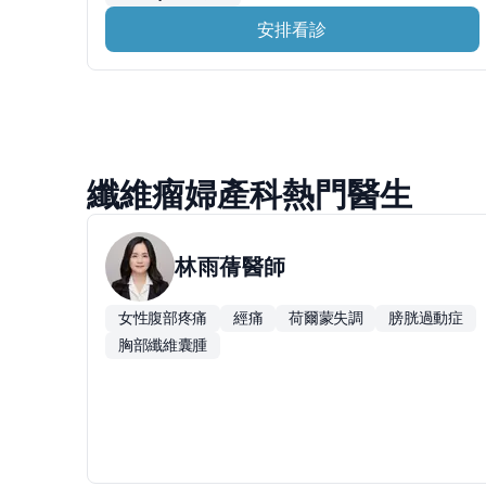
安排看診
纖維瘤婦產科熱門醫生
林雨蒨
醫師
女性腹部疼痛
經痛
荷爾蒙失調
膀胱過動症
胸部纖維囊腫