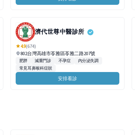
濟代世尊中醫診所
4.9
(674)
802台灣高雄市苓雅區苓雅二路207號
肥胖
減重門診
不孕症
內分泌失調
常見耳鼻喉科症狀
安排看診