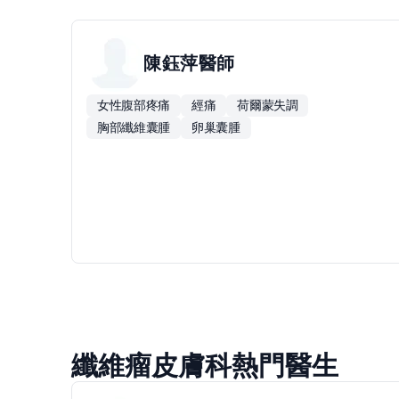
陳鈺萍
醫師
女性腹部疼痛
經痛
荷爾蒙失調
胸部纖維囊腫
卵巢囊腫
纖維瘤皮膚科熱門醫生