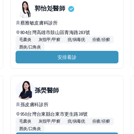
郭怡彣
醫師
蔡雅敏皮膚科診所
804台灣高雄市鼓山區青海路283號
毛囊炎
灰指甲/甲癬
疣/病毒疣
疥瘡/疥癬
唇炎/口角炎
安排看診
孫熒
醫師
孫皮膚科診所
950台灣台東縣台東市更生路38號
毛囊炎
灰指甲/甲癬
疣/病毒疣
疥瘡/疥癬
唇炎/口角炎