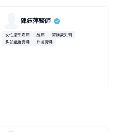
陳鈺萍
醫師
女性腹部疼痛
經痛
荷爾蒙失調
胸部纖維囊腫
卵巢囊腫