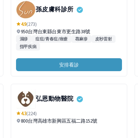
孫皮膚科診所
4.9
(273)
950台灣台東縣台東市更生路38號
濕疹
痘痘/青春痘/痤瘡
蕁麻疹
皮秒雷射
指甲疾病
安排看診
弘恩動物醫院
4.3
(224)
800台灣高雄市新興區五福二路152號