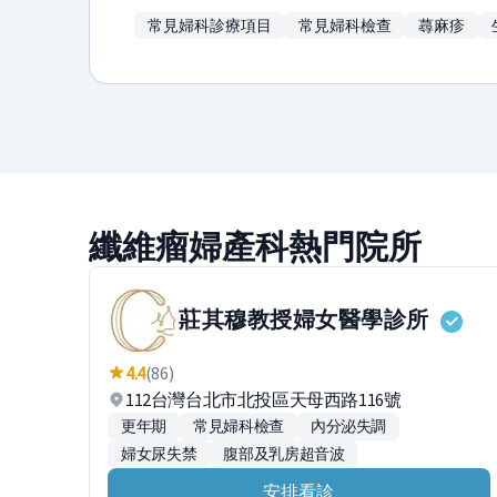
常見婦科診療項目
常見婦科檢查
蕁麻疹
纖維瘤婦產科熱門院所
莊其穆教授婦女醫學診所
4.4
(86)
112台灣台北市北投區天母西路116號
更年期
常見婦科檢查
內分泌失調
婦女尿失禁
腹部及乳房超音波
安排看診