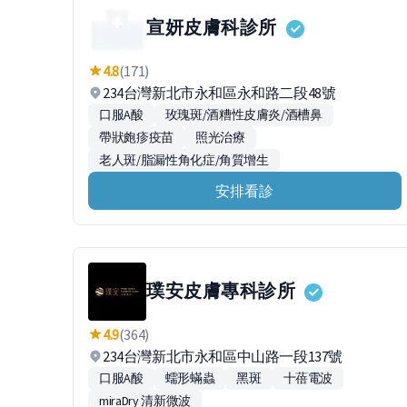
宣妍皮膚科診所
4.8
(171)
234台灣新北市永和區永和路二段48號
口服A酸
玫瑰斑/酒糟性皮膚炎/酒槽鼻
帶狀皰疹疫苗
照光治療
老人斑/脂漏性角化症/角質增生
安排看診
璞安皮膚專科診所
4.9
(364)
234台灣新北市永和區中山路一段137號
口服A酸
蠕形蟎蟲
黑斑
十蓓電波
miraDry 清新微波