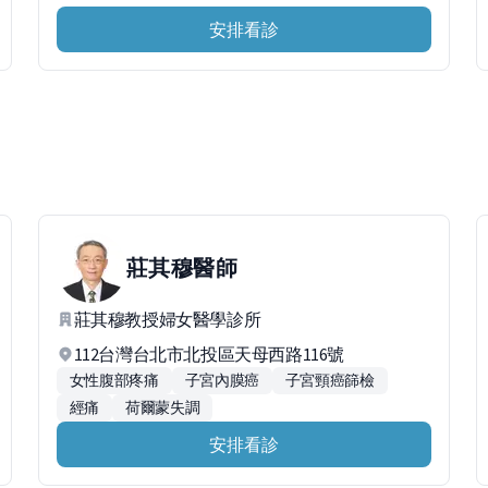
安排看診
莊其穆
醫師
莊其穆教授婦女醫學診所
112台灣台北市北投區天母西路116號
女性腹部疼痛
子宮內膜癌
子宮頸癌篩檢
經痛
荷爾蒙失調
安排看診