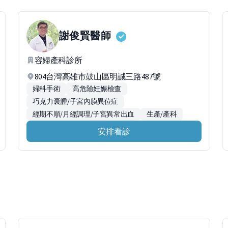
謝俊賢
醫師
容婦產科診所
804台灣高雄市鼓山區明誠三路487號
婦科手術
高危險妊娠檢查
巧克力囊腫/子宮內膜異位症
經期不順/月經調理/子宮異常出血
生產/產科
安排看診