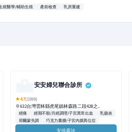
生殖醫學/輔助生殖
產前檢查
乳房重建
安安婦兒聯合診所
4.7
(1099)
632台灣雲林縣虎尾鎮林森路二段428之...
經痛
經期不順/月經調理/子宮異常出血
乳腺炎
荷爾蒙失調
巧克力囊腫/子宮內膜異位症
安排看診