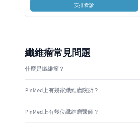
安排看診
纖維瘤常見問題
什麼是纖維瘤？
PinMed上有幾家纖維瘤院所？
PinMed上有幾位纖維瘤醫師？