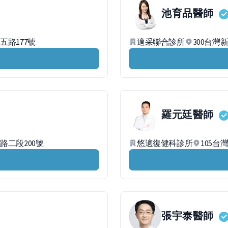
池育品
醫師
五路177號
適采聯合診所
300台灣
羅元廷
醫師
路二段200號
悠適復健科診所
105台
張宇泰
醫師