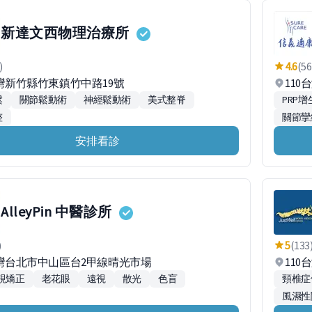
新達文西物理治療所
)
4.6
(56
台灣新竹縣竹東鎮竹中路19號
11
鬆
關節鬆動術
神經鬆動術
美式整脊
PRP
整
關節攣
安排看診
AlleyPin 中醫診所
)
5
(133
台灣台北市中山區台2甲線晴光市場
110
視矯正
老花眼
遠視
散光
色盲
頸椎症
風濕性