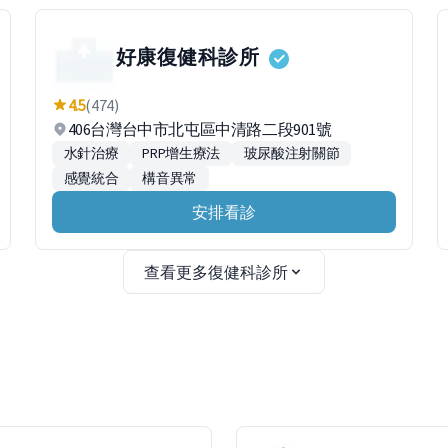
好康復健科診所
4.5
(474)
406台灣台中市北屯區中清路二段901號
水針治療
PRP增生療法
玻尿酸注射關節
感覺統合
構音異常
安排看診
查看更多復健科診所