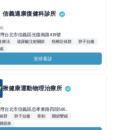
信義適康復健科診所
6)
0台灣台北市信義區光復南路439號
增生療法
玻尿酸注射關節
頸椎症候群
脖子拉傷
縮
安排看診
揪健康運動物理治療所
)
台灣台北市信義區忠孝東路四段500...
候群
脖子拉傷
骨刺
關節攣縮
關節炎