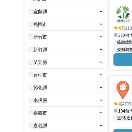
宜蘭縣
桃園市
4.7
(318
310
新竹市
筋膜放
新竹縣
姿勢調
苗栗縣
台中市
彰化縣
南投縣
4
(4705
104
嘉義市
近視/近
嘉義縣