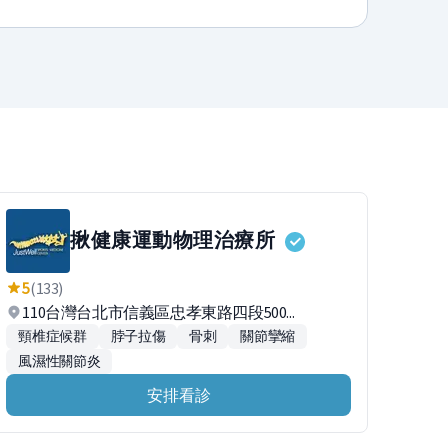
揪健康運動物理治療所
5
(133)
110台灣台北市信義區忠孝東路四段500...
頸椎症候群
脖子拉傷
骨刺
關節攣縮
風濕性關節炎
安排看診