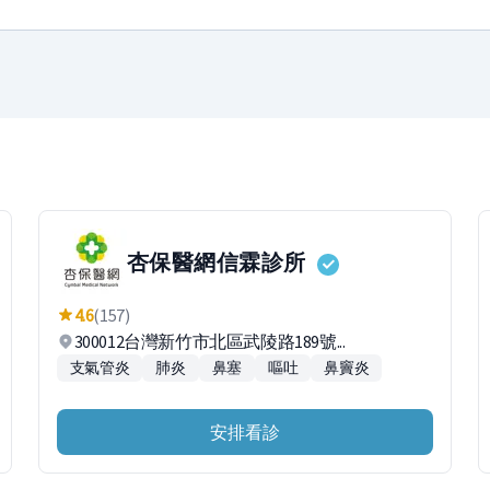
杏保醫網信霖診所
4.6
(157)
300012台灣新竹市北區武陵路189號...
支氣管炎
肺炎
鼻塞
嘔吐
鼻竇炎
安排看診