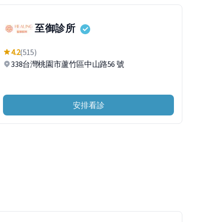
至御診所
4.2
(515)
338台灣桃園市蘆竹區中山路56 號
安排看診