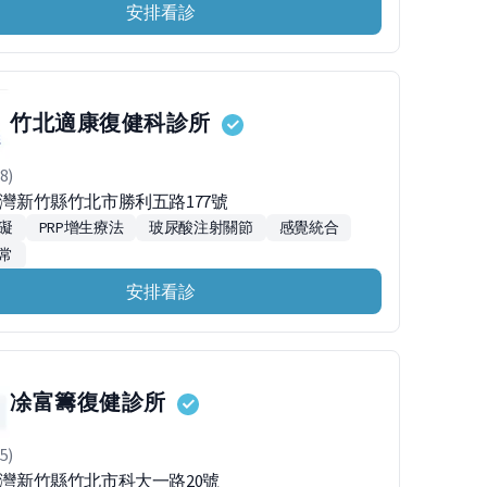
安排看診
竹北適康復健科診所
8)
2台灣新竹縣竹北市勝利五路177號
礙
PRP增生療法
玻尿酸注射關節
感覺統合
常
安排看診
凃富籌復健診所
5)
2台灣新竹縣竹北市科大一路20號