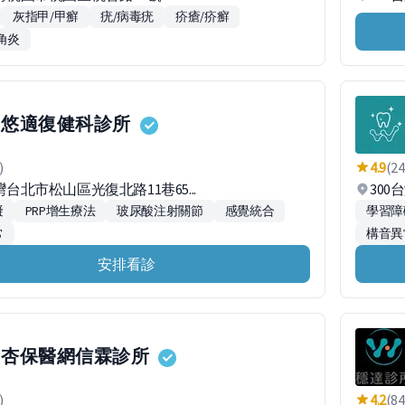
灰指甲/甲癬
疣/病毒疣
疥瘡/疥癬
角炎
悠適復健科診所
)
4.9
(24
灣台北市松山區光復北路11巷65...
30
礙
PRP增生療法
玻尿酸注射關節
感覺統合
學習障
常
構音異
安排看診
杏保醫網信霖診所
)
4.2
(84