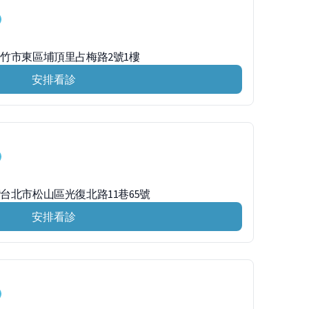
新竹市東區埔頂里占梅路2號1樓
安排看診
灣台北市松山區光復北路11巷65號
安排看診