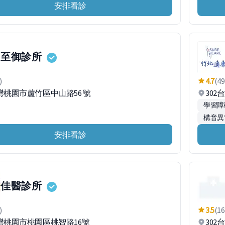
安排看診
至御診所
)
4.7
(49
台灣桃園市蘆竹區中山路56 號
30
學習障
構音異
安排看診
佳醫診所
)
3.5
(16
台灣桃園市桃園區桃智路16號
30