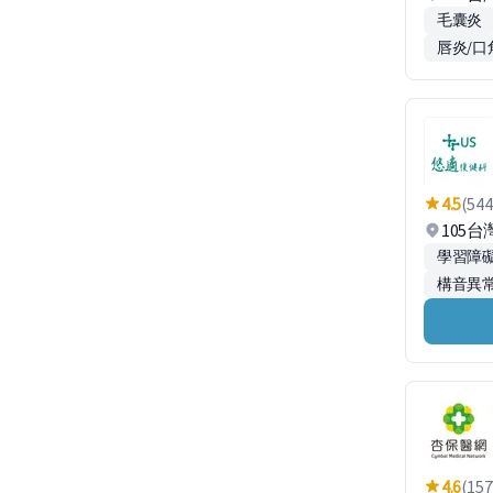
毛囊炎
唇炎/口
4.5
(544
105台
學習障
構音異
4.6
(157