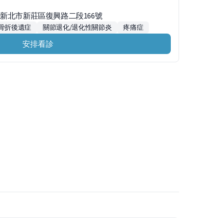
灣新北市新莊區復興路二段166號
/骨折後遺症
關節退化/退化性關節炎
疼痛症
安排看診