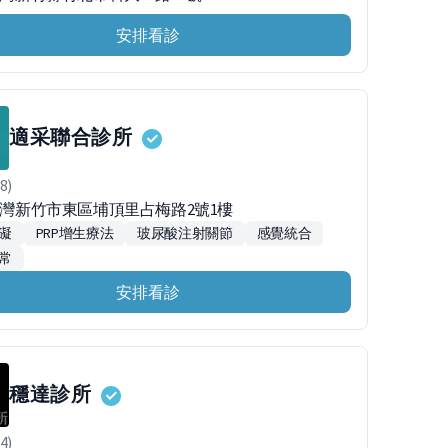
安排看診
適采聯合診所
8)
0台灣新竹市東區埔頂里占梅路2號1樓
礙
PRP增生療法
玻尿酸注射關節
感覺統合
常
安排看診
穩達診所
4)