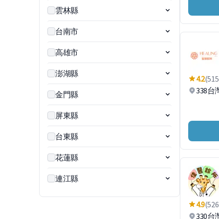
雲林縣
台南市
高雄市
澎湖縣
4.2
(515
338
金門縣
屏東縣
台東縣
花蓮縣
連江縣
4.9
(526
330