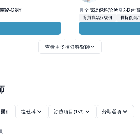
南路439號
全威復健科診所
242台
骨質疏鬆症復健
骨折復健
查看更多復健科醫師
師
醫師
復健科
診療項目
(152)
分期選項
結果