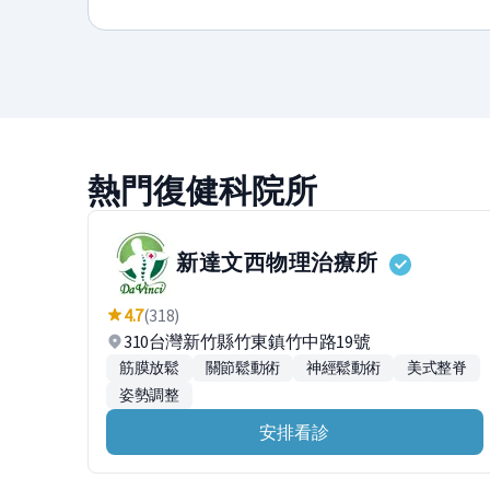
熱門復健科院所
新達文西物理治療所
4.7
(318)
310台灣新竹縣竹東鎮竹中路19號
筋膜放鬆
關節鬆動術
神經鬆動術
美式整脊
姿勢調整
安排看診