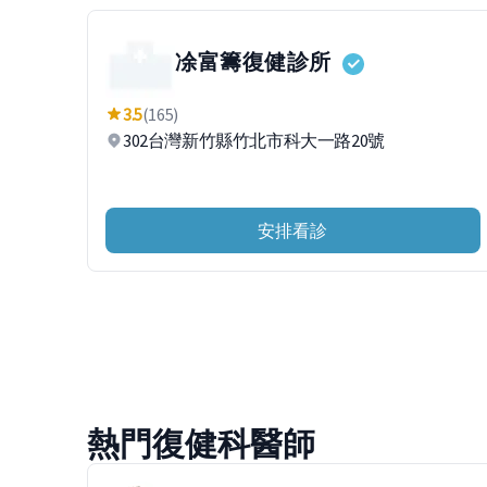
凃富籌復健診所
3.5
(165)
302台灣新竹縣竹北市科大一路20號
安排看診
熱門復健科醫師