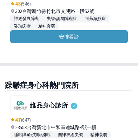
4.8
(546)
302台灣新竹縣竹北市文興路一段52號
神經發展障礙
失智/認知障礙症
阿茲海默症
妥瑞氏症
精神衰弱
安排看診
躁鬱症身心科熱門院所
維品身心診所
4.7
(647)
23553台灣新北市中和區連城路4號一樓
睡眠障礙/失眠/淺眠
自律神經失調
精神衰弱