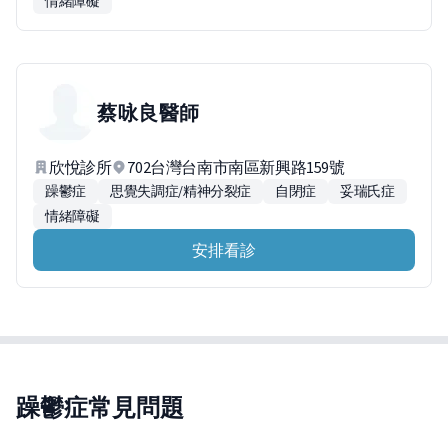
情緒障礙
蔡咏良
醫師
欣悅診所
702台灣台南市南區新興路159號
躁鬱症
思覺失調症/精神分裂症
自閉症
妥瑞氏症
情緒障礙
安排看診
躁鬱症常見問題