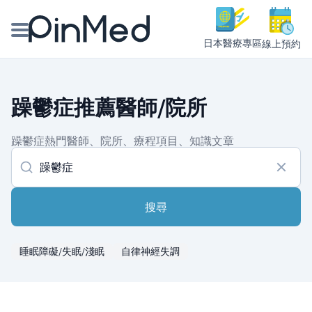
日本醫療專區
線上預約
線上預約醫師、院所
躁鬱症推薦醫師/院所
醫師專欄專訪
躁鬱症熱門醫師、院所、療程項目、知識文章
健康主題館
我是醫療人員
搜尋
睡眠障礙/失眠/淺眠
自律神經失調