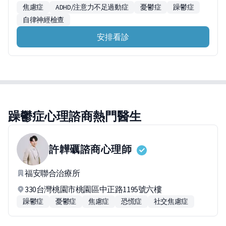
焦慮症
ADHD/注意力不足過動症
憂鬱症
躁鬱症
自律神經檢查
安排看診
躁鬱症心理諮商熱門醫生
許韡礪
諮商心理師
福安聯合治療所
330台灣桃園市桃園區中正路1195號六樓
躁鬱症
憂鬱症
焦慮症
恐慌症
社交焦慮症