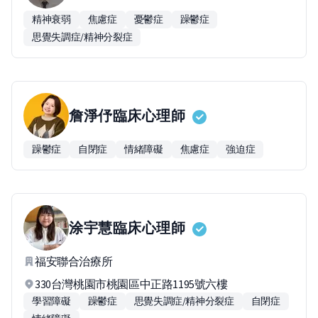
精神衰弱
焦慮症
憂鬱症
躁鬱症
思覺失調症/精神分裂症
詹淨伃
臨床心理師
躁鬱症
自閉症
情緒障礙
焦慮症
強迫症
涂宇慧
臨床心理師
福安聯合治療所
330台灣桃園市桃園區中正路1195號六樓
學習障礙
躁鬱症
思覺失調症/精神分裂症
自閉症