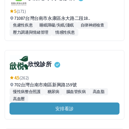
5
(171)
71087台灣台南市永康區永大路二段18...
焦慮性疾患
睡眠障礙/失眠/淺眠
自律神經檢查
壓力調適與情緒管理
情感性疾患
欣悅診所
4.5
(262)
702台灣台南市南區新興路159號
慢性病整合照護
糖尿病
腦血管疾病
高血脂
高血壓
安排看診