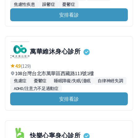
焦慮性疾患
躁鬱症
憂鬱症
安排看診
萬華維沐身心診所
4.9
(129)
108台灣台北市萬華區西藏路113號1樓
焦慮症
憂鬱症
睡眠障礙/失眠/淺眠
自律神經失調
ADHD/注意力不足過動症
安排看診
快樂心寧身心診所