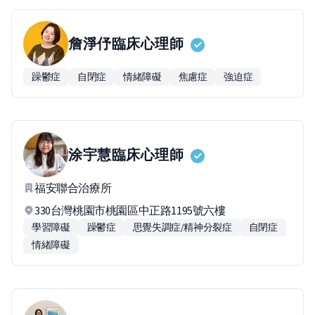
詹淨伃
臨床心理師
躁鬱症
自閉症
情緒障礙
焦慮症
強迫症
涂宇慧
臨床心理師
福安聯合治療所
330台灣桃園市桃園區中正路1195號六樓
學習障礙
躁鬱症
思覺失調症/精神分裂症
自閉症
情緒障礙