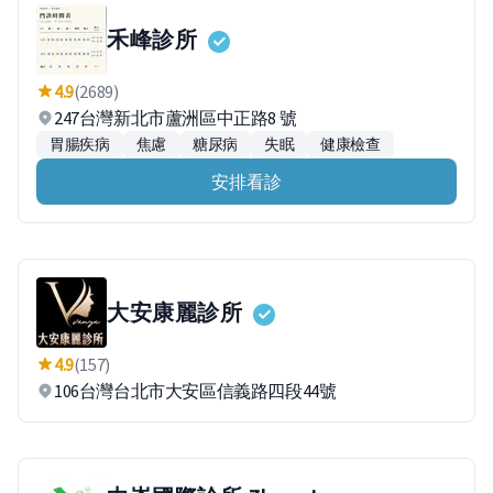
禾峰診所
4.9
(2689)
247台灣新北市蘆洲區中正路8 號
胃腸疾病
焦慮
糖尿病
失眠
健康檢查
安排看診
大安康麗診所
4.9
(157)
106台灣台北市大安區信義路四段44號