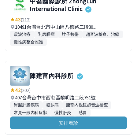
中崙國際診所 ZhongLun
International Clinic
4.3
(212)
10491台灣台北市中山區八德路二段30...
震波治療
乳房腫瘤
脖子拉傷
超音波檢查、治療
慢性病整合照護
陳建富內科診所
4.2
(202)
407台灣台中市西屯區黎明路二段751號
胃腸肝膽疾病
糖尿病
腹部內視鏡超音波檢查
常見一般內科症狀
慢性肝炎
感冒
安排看診