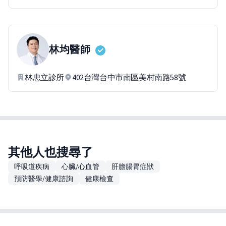
林均
醫師
林忠立診所
402台灣台中市南區美村南路58號
其他人也搜尋了
呼吸道疾病
心臟/心血管
肝膽腸胃症狀
預防醫學/健康諮詢
健康檢查