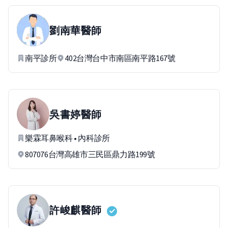
劉南華
醫師
南平診所
402台灣台中市南區南平路167號
吳書婷
醫師
樂霖耳鼻喉科 • 內科診所
807076台灣高雄市三民區鼎力路199號
許峻麒
醫師