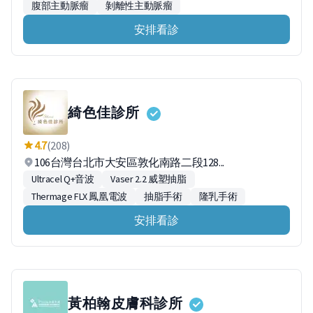
腹部主動脈瘤
剝離性主動脈瘤
安排看診
綺色佳診所
4.7
(208)
106台灣台北市大安區敦化南路二段128...
Ultracel Q+音波
Vaser 2.2 威塑抽脂
Thermage FLX 鳳凰電波
抽脂手術
隆乳手術
安排看診
黃柏翰皮膚科診所