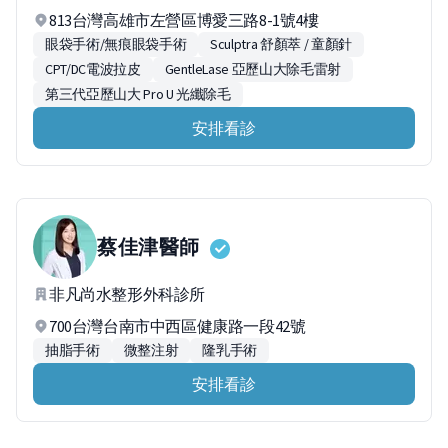
813台灣高雄市左營區博愛三路8-1號4樓
眼袋手術/無痕眼袋手術
Sculptra 舒顏萃 / 童顏針
CPT/DC電波拉皮
GentleLase 亞歷山大除毛雷射
第三代亞歷山大 Pro U 光纖除毛
安排看診
蔡佳津
醫師
非凡尚水整形外科診所
700台灣台南市中西區健康路一段42號
抽脂手術
微整注射
隆乳手術
安排看診