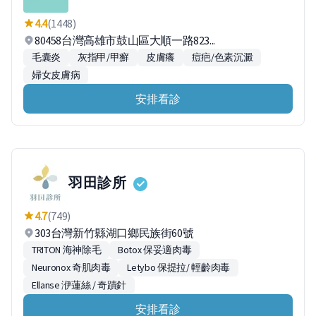
4.4
(1448)
80458台灣高雄市鼓山區大順一路823...
毛囊炎
灰指甲/甲癬
皮膚癢
痘疤/色素沉澱
婦女皮膚病
安排看診
羽田診所
4.7
(749)
303台灣新竹縣湖口鄉民族街60號
TRITON 海神除毛
Botox 保妥適肉毒
Neuronox 奇肌肉毒
Letybo 保提拉/ 輕齡肉毒
Ellanse 洢蓮絲 / 奇蹟針
安排看診