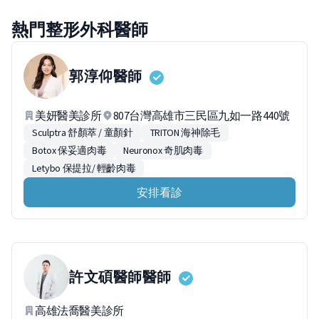
熱門整形外科醫師
郭淳仰
醫師
美妍醫美診所
807台灣高雄市三民區九如一路440號
Sculptra 舒顏萃 / 童顏針
TRITON 海神除毛
Botox 保妥適肉毒
Neuronox 奇肌肉毒
Letybo 保提拉/ 輕齡肉毒
安排看診
許文碩醫師
醫師
高雄法喬醫美診所