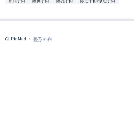
抽脂手術
隆鼻手術
隆乳手術
除疤手術/修疤手術
PinMed
整形外科