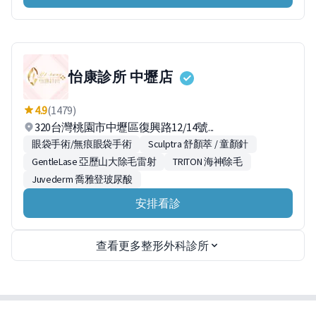
怡康診所 中壢店
4.9
(1479)
320台灣桃園市中壢區復興路12/14號...
眼袋手術/無痕眼袋手術
Sculptra 舒顏萃 / 童顏針
GentleLase 亞歷山大除毛雷射
TRITON 海神除毛
Juvederm 喬雅登玻尿酸
安排看診
查看更多整形外科診所