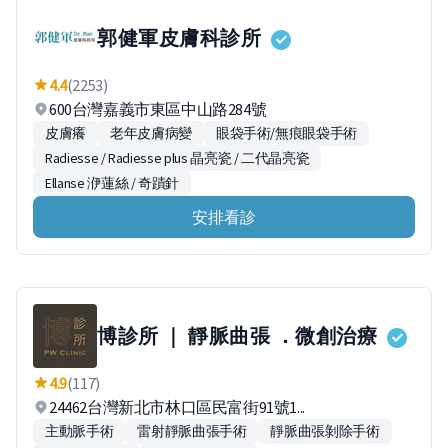
郭健軍皮膚科診所
4.4
(2253)
600台灣嘉義市東區中山路284號
皮膚癢
老年皮膚病變
眼袋手術/無痕眼袋手術
Radiesse / Radiesse plus 晶亮瓷 / 二代晶亮瓷
Ellanse 洢蓮絲 / 奇蹟針
安排看診
博診所 ｜ 靜脈曲張 ．微創治療
4.9
(117)
24462台灣新北市林口區民富街91號1...
主動脈手術
雷射靜脈曲張手術
靜脈曲張剝除手術