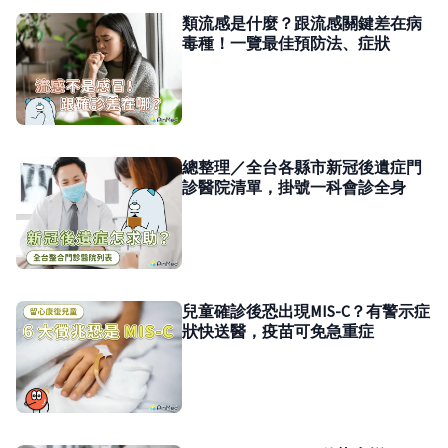
類流感是什麼？跟流感關鍵差在病
毒種！一覽最佳預防法、症狀
總整理／全台各縣市新冠後遺症門
診醫院清單，掛號一科會診全身
兒童確診後恐出現MIS-C？有警示症
狀快送醫，疫苗可免急重症