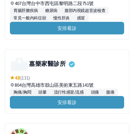
407台灣台中市西屯區黎明路二段751號
胃腸肝膽疾病
糖尿病
腹部內視鏡超音波檢查
常見一般內科症狀
慢性肝炎
感冒
安排看診
嘉樂家醫診所
4.8
(131)
804台灣高雄市鼓山區美術東五路141號
胸痛/胸悶
頭暈
流行性感冒/流感
頭痛
腹痛
安排看診