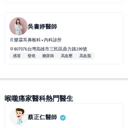
吳書婷
醫師
樂霖耳鼻喉科 • 內科診所
807076台灣高雄市三民區鼎力路199號
感冒
發燒
糖尿病
高血壓
高血脂
喉嚨痛家醫科熱門醫生
蔡正仁
醫師