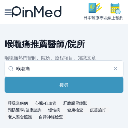
日本醫療專區
線上預約
線上預約醫師、院所
喉嚨痛推薦醫師/院所
醫師專欄專訪
喉嚨痛熱門醫師、院所、療程項目、知識文章
健康主題館
我是醫療人員
搜尋
呼吸道疾病
心臟/心血管
肝膽腸胃症狀
預防醫學/健康諮詢
慢性病
健康檢查
疫苗施打
老人整合照護
自律神經檢查