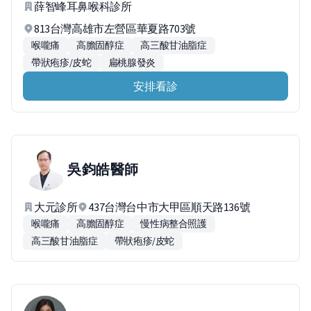
薛智峰耳鼻喉科診所
813台灣高雄市左營區華夏路703號
喉嚨痛
高膽固醇症
高三酸甘油脂症
帶狀疱疹/皮蛇
扁桃腺發炎
安排看診
吳鈞皓
醫師
大元診所
437台灣台中市大甲區順天路136號
喉嚨痛
高膽固醇症
慢性病整合照護
高三酸甘油脂症
帶狀疱疹/皮蛇