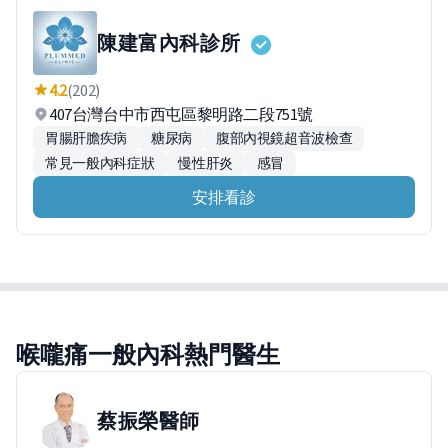
陳建富內科診所
4.2
(202)
407台灣台中市西屯區黎明路二段751號
胃腸肝膽疾病
糖尿病
腹部內視鏡超音波檢查
常見一般內科症狀
慢性肝炎
感冒
安排看診
喉嚨痛一般內科熱門醫生
蔡振榮
醫師