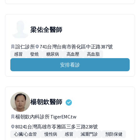
梁佑全
醫師
誼仁診所
741台灣台南市善化區中正路387號
感冒
發燒
糖尿病
高血壓
高血脂
安排看診
楊朝欽
醫師
楊朝欽內科診所 TigerEMC.tw
80241台灣高雄市苓雅區三多三路238號
心臟/心血管
慢性病
感冒
減重門診
預防保健