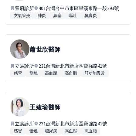
豊府診所
401台灣台中市東區旱溪東路一段293號
支氣管炎
肺炎
鼻塞
嘔吐
鼻竇炎
蕭世欣
醫師
立宸診所
231台灣新北市新店區寶強路41號
感冒
發燒
高血壓
高血脂
肝功能異常
王婕瑜
醫師
立宸診所
231台灣新北市新店區寶強路41號
感冒
發燒
糖尿病
高血壓
高血脂