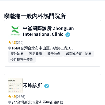
喉嚨痛一般內科熱門院所
中崙國際診所 ZhongLun
International Clinic
4.3
(212)
10491台灣台北市中山區八德路二段30...
震波治療
乳房腫瘤
脖子拉傷
超音波檢查、治療
慢性病整合照護
禾峰診所
4.9
(2686)
247台灣新北市蘆洲區中正路8 號