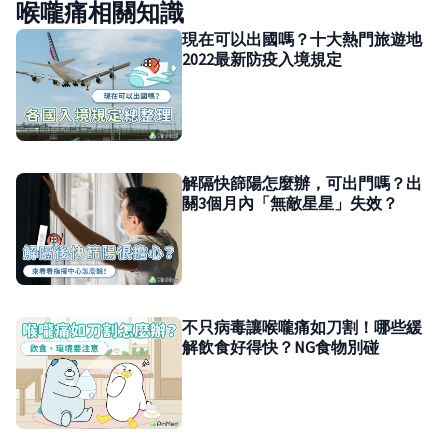
喉嚨痛相關知識
現在可以出國嗎？十大熱門旅遊地
2022最新防疫入境規定
解隔快篩陽怎麼辦，可出門嗎？出
關3個月內「無敵星星」失效？
不只病毒讓喉嚨痛如刀割！哪些緩
解飲食好得快？NG食物別碰