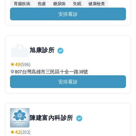
胃腸疾病
焦慮
糖尿病
失眠
健康檢查
安排看診
旭康診所
4.9
(596)
807台灣高雄市三民區十全一路38號
安排看診
陳建富內科診所
4.2
(202)