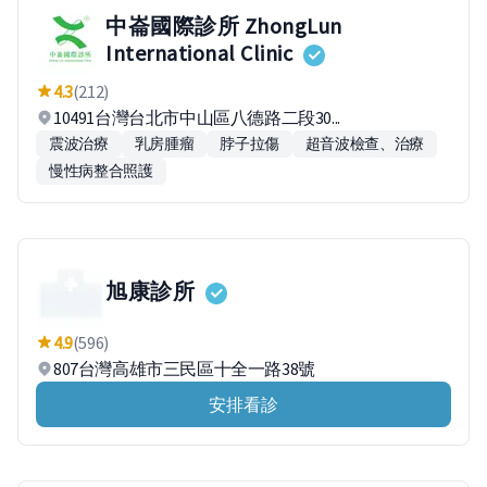
中崙國際診所 ZhongLun
International Clinic
4.3
(212)
10491台灣台北市中山區八德路二段30...
震波治療
乳房腫瘤
脖子拉傷
超音波檢查、治療
慢性病整合照護
旭康診所
4.9
(596)
807台灣高雄市三民區十全一路38號
安排看診