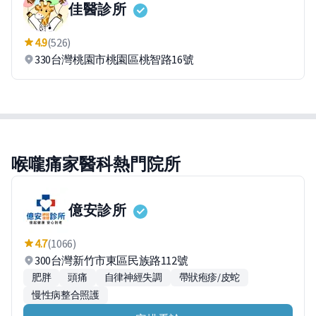
佳醫診所
4.9
(526)
330台灣桃園市桃園區桃智路16號
喉嚨痛家醫科熱門院所
億安診所
4.7
(1066)
300台灣新竹市東區民族路112號
肥胖
頭痛
自律神經失調
帶狀疱疹/皮蛇
慢性病整合照護