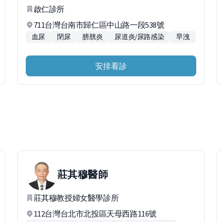
啟仁診所
711台灣台南市歸仁區中山路一段538號
血尿
閉尿
膀胱炎
尿道炎/尿路感染
早洩
安排看診
莊其穆
醫師
莊其穆教授婦女醫學診所
112台灣台北市北投區天母西路116號