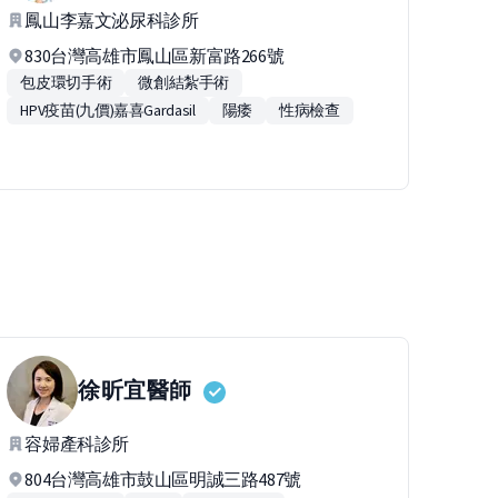
鳳山李嘉文泌尿科診所
830台灣高雄市鳳山區新富路266號
包皮環切手術
微創結紮手術
HPV疫苗(九價)嘉喜Gardasil
陽痿
性病檢查
徐昕宜
醫師
容婦產科診所
804台灣高雄市鼓山區明誠三路487號