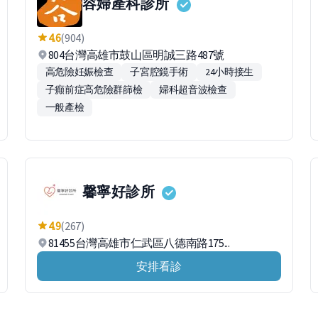
容婦產科診所
4.6
(904)
804台灣高雄市鼓山區明誠三路487號
高危險妊娠檢查
子宮腔鏡手術
24小時接生
子癲前症高危險群篩檢
婦科超音波檢查
一般產檢
馨寧好診所
4.9
(267)
81455台灣高雄市仁武區八德南路175...
安排看診