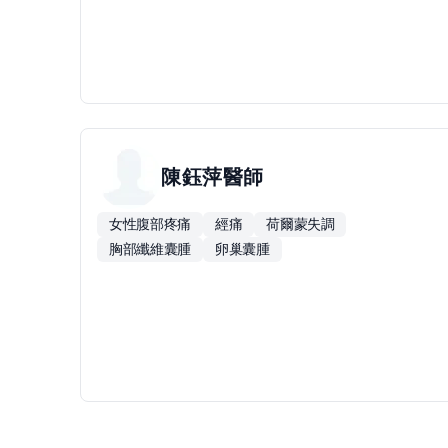
陳鈺萍
醫師
女性腹部疼痛
經痛
荷爾蒙失調
胸部纖維囊腫
卵巢囊腫