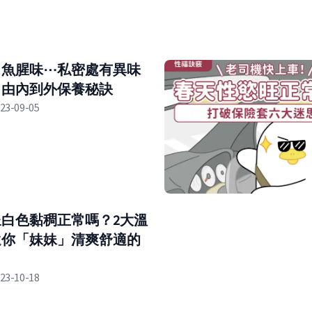
出魚腥味⋯私密處有異味
？由內到外保養秘訣
23-09-05
白色黏稠正常嗎？2大溫
還你「妹妹」清爽舒適的
23-10-18