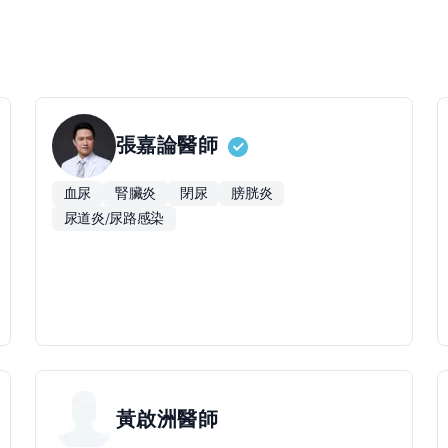
張嘉論
醫師
血尿
腎臟炎
閉尿
膀胱炎
尿道炎/尿路感染
黃啟洲
醫師