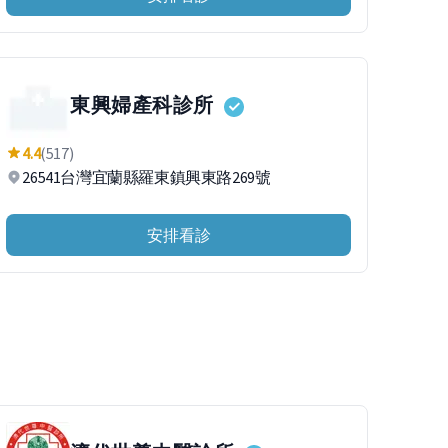
東興婦產科診所
4.4
(517)
26541台灣宜蘭縣羅東鎮興東路269號
安排看診