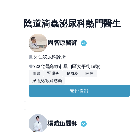
陰道滴蟲泌尿科熱門醫生
周智原
醫師
久仁泌尿科診所
830台灣高雄市鳳山區文平街18號
血尿
腎臟炎
膀胱炎
閉尿
尿道炎/尿路感染
安排看診
楊鎧伍
醫師