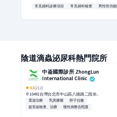
常見婦科診療項目
常見婦科檢查
男性性功能
陰道滴蟲泌尿科熱門院所
中崙國際診所 ZhongLun
International Clinic
4.3
(212)
10491台灣台北市中山區八德路二段30...
震波治療
乳房腫瘤
脖子拉傷
超音波檢查、治療
慢性病整合照護