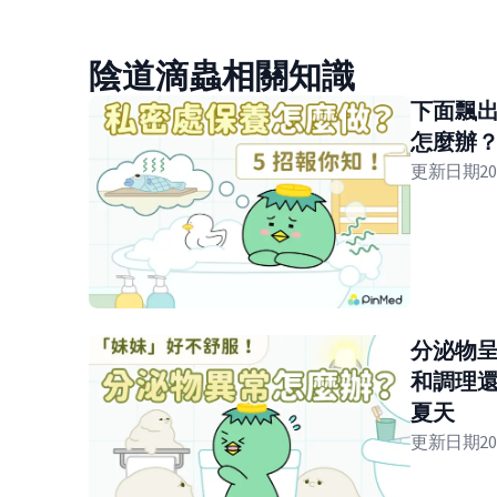
陰道滴蟲相關知識
下面飄
怎麼辦
更新日期
20
分泌物呈
和調理
夏天
更新日期
20