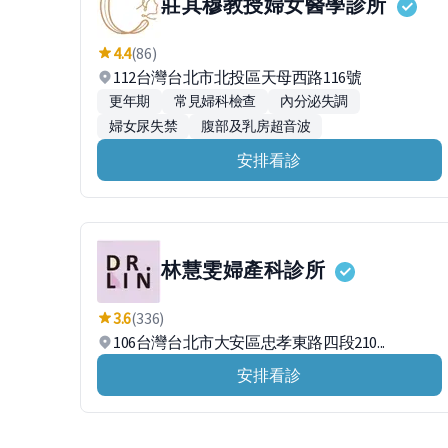
莊其穆教授婦女醫學診所
4.4
(86)
112台灣台北市北投區天母西路116號
更年期
常見婦科檢查
內分泌失調
婦女尿失禁
腹部及乳房超音波
安排看診
林慧雯婦產科診所
3.6
(336)
106台灣台北市大安區忠孝東路四段210...
安排看診