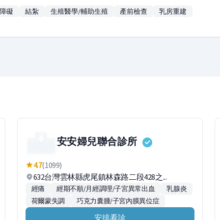
障礙
結紮
生殖醫學/輔助生殖
產前檢查
乳房重建
安安婦兒聯合診所
4.7
(1099)
632台灣雲林縣虎尾鎮林森路二段428之...
經痛
經期不順/月經調理/子宮異常出血
乳腺炎
荷爾蒙失調
巧克力囊腫/子宮內膜異位症
安排看診