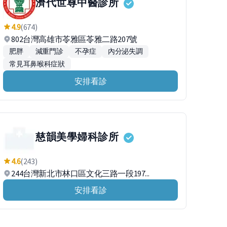
濟代世尊中醫診所
4.9
(674)
802台灣高雄市苓雅區苓雅二路207號
肥胖
減重門診
不孕症
內分泌失調
常見耳鼻喉科症狀
安排看診
慈韻美學婦科診所
4.6
(243)
244台灣新北市林口區文化三路一段197...
安排看診