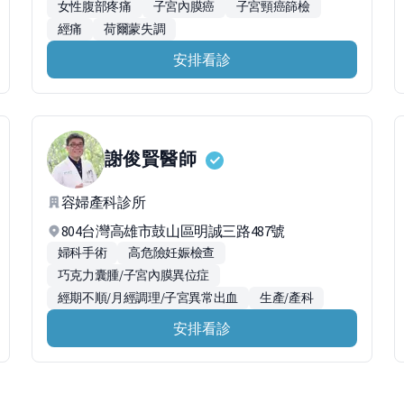
女性腹部疼痛
子宮內膜癌
子宮頸癌篩檢
經痛
荷爾蒙失調
安排看診
謝俊賢
醫師
容婦產科診所
804台灣高雄市鼓山區明誠三路487號
婦科手術
高危險妊娠檢查
巧克力囊腫/子宮內膜異位症
經期不順/月經調理/子宮異常出血
生產/產科
安排看診