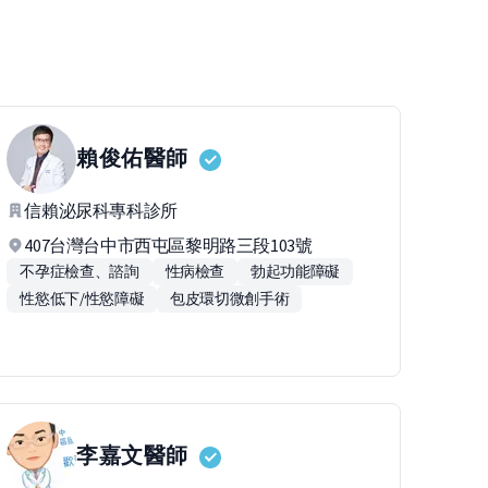
賴俊佑
醫師
信賴泌尿科專科診所
407台灣台中市西屯區黎明路三段103號
不孕症檢查、諮詢
性病檢查
勃起功能障礙
性慾低下/性慾障礙
包皮環切微創手術
李嘉文
醫師