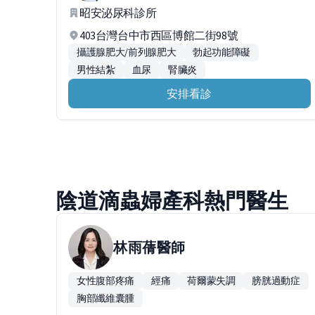
昭安泌尿科診所
403台灣台中市西區博館二街98號
攝護腺肥大/前列腺肥大
勃起功能障礙
男性結紮
血尿
腎臟炎
安排看診
陰道滴蟲婦產科熱門醫生
林雨蒨
醫師
女性腹部疼痛
經痛
荷爾蒙失調
膀胱過動症
胸部纖維囊腫