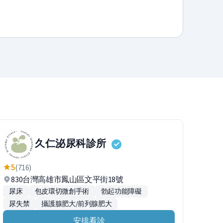
久仁泌尿科診所
5
(716)
830台灣高雄市鳳山區文平街18號
尿床
包皮環切微創手術
勃起功能障礙
尿失禁
攝護腺肥大/前列腺肥大
安排看診