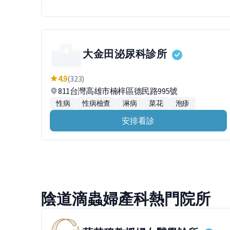
大金田泌尿科診所
4.9
(323)
811台灣高雄市楠梓區德民路995號
性病
性病檢查
淋病
菜花
泡疹
安排看診
陰道滴蟲婦產科熱門院所