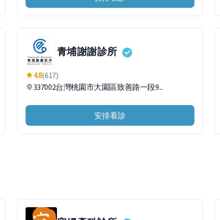
青埔謝謝診所
4.8
(617)
337002台灣桃園市大園區致善路一段9...
安排看診