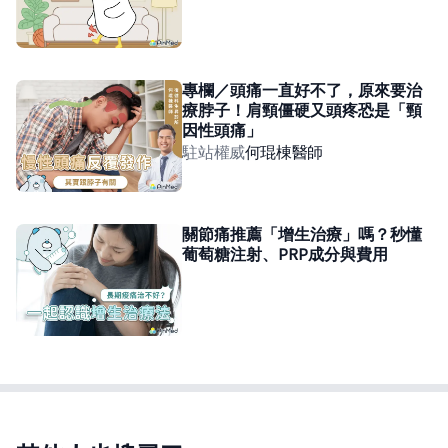
專欄／頭痛一直好不了，原來要治
療脖子！肩頸僵硬又頭疼恐是「頸
因性頭痛」
駐站權威
何琨棟
醫師
關節痛推薦「增生治療」嗎？秒懂
葡萄糖注射、PRP成分與費用