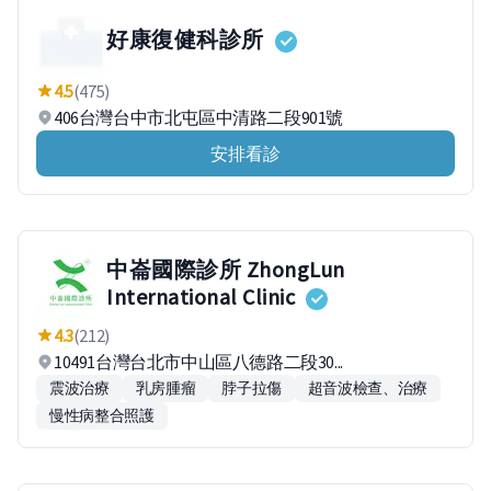
好康復健科診所
4.5
(475)
406台灣台中市北屯區中清路二段901號
安排看診
中崙國際診所 ZhongLun
International Clinic
4.3
(212)
10491台灣台北市中山區八德路二段30...
震波治療
乳房腫瘤
脖子拉傷
超音波檢查、治療
慢性病整合照護