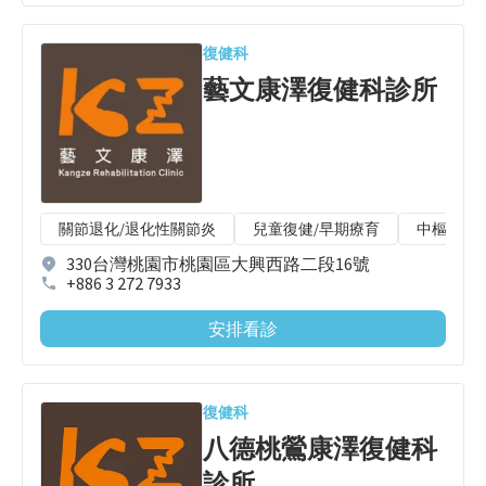
復健科
藝文康澤復健科診所
關節退化/退化性關節炎
兒童復健/早期療育
中樞、周
330台灣桃園市桃園區大興西路二段16號
+886 3 272 7933
安排看診
復健科
八德桃鶯康澤復健科
診所