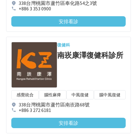
338台灣桃園市蘆竹區奉化路54之3號
+886 3 353 0900
安排看診
復健科
南崁康澤復健科診所
感覺統合
腦性麻痺
中風復健
腦中風復健
兒
338台灣桃園市蘆竹區南崁路68號
+886 3 272 6181
安排看診