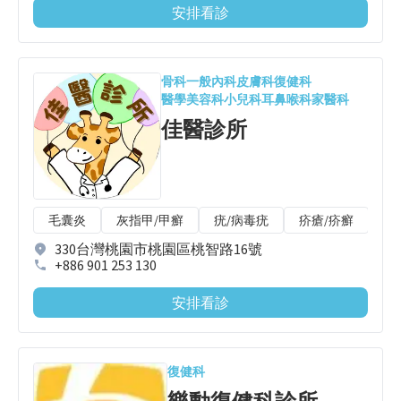
安排看診
骨科
一般內科
皮膚科
復健科
醫學美容科
小兒科
耳鼻喉科
家醫科
佳醫診所
毛囊炎
灰指甲/甲癬
疣/病毒疣
疥瘡/疥癬
唇
330台灣桃園市桃園區桃智路16號
+886 901 253 130
安排看診
復健科