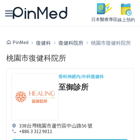
日本醫療專區
線上預約
線上預約醫師、院所
PinMed
復健科
復健科院所
桃園市復健科院所
醫師專欄專訪
桃園市復健科院所
健康主題館
骨科
神經內/外科
復健科
我是醫療人員
至御診所
338台灣桃園市蘆竹區中山路56 號
+886 3 312 9011