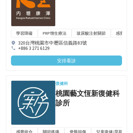
學習障礙
PRP增生療法
玻尿酸注射關節
感覺統合
320台灣桃園市中壢區信義路83號
+886 3 271 6129
安排看診
復健科
桃園藝文恆新復健科
診所
感覺統合
關節疼痛
脊髓損傷
兒童復健/早期療育