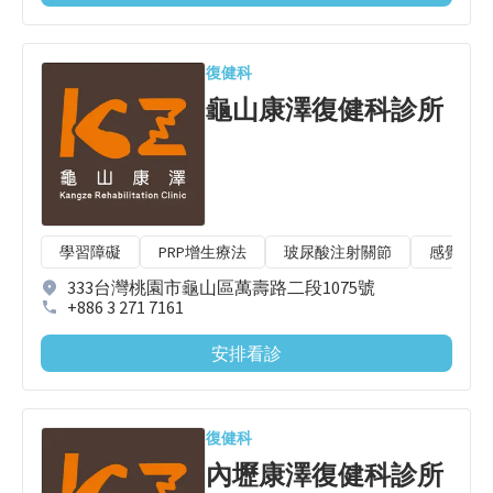
復健科
龜山康澤復健科診所
學習障礙
PRP增生療法
玻尿酸注射關節
感覺統合
333台灣桃園市龜山區萬壽路二段1075號
+886 3 271 7161
安排看診
復健科
內壢康澤復健科診所