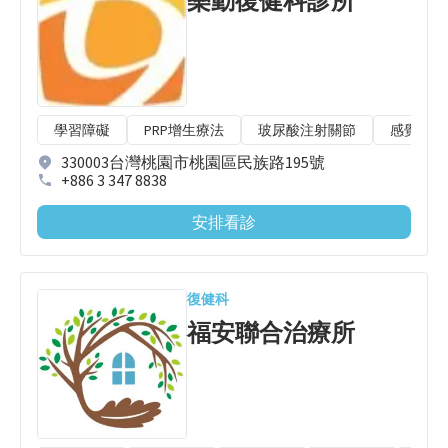
樂動復健科診所
學習障礙
PRP增生療法
玻尿酸注射關節
感覺統合
330003台灣桃園市桃園區民族路195號
+886 3 347 8838
安排看診
復健科
福安聯合治療所