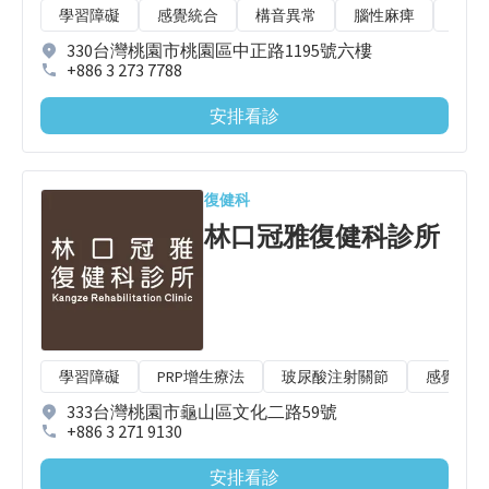
學習障礙
感覺統合
構音異常
腦性麻痺
中風
330台灣桃園市桃園區中正路1195號六樓
+886 3 273 7788
安排看診
復健科
林口冠雅復健科診所
學習障礙
PRP增生療法
玻尿酸注射關節
感覺統合
333台灣桃園市龜山區文化二路59號
+886 3 271 9130
安排看診