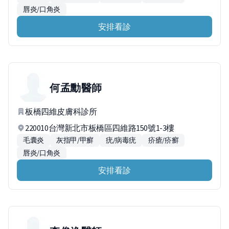
唇炎/口角炎
安排看診
何孟勳
醫師
板橋四維皮膚科診所
220010台灣新北市板橋區四維路150號1-3樓
毛囊炎
灰指甲/甲癬
疣/病毒疣
疥瘡/疥癬
唇炎/口角炎
安排看診