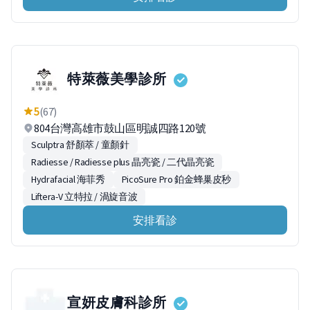
特萊薇美學診所
5
(67)
804台灣高雄市鼓山區明誠四路120號
Sculptra 舒顏萃 / 童顏針
Radiesse / Radiesse plus 晶亮瓷 / 二代晶亮瓷
Hydrafacial 海菲秀
PicoSure Pro 鉑金蜂巢皮秒
Liftera-V 立特拉 / 渦旋音波
安排看診
宣妍皮膚科診所