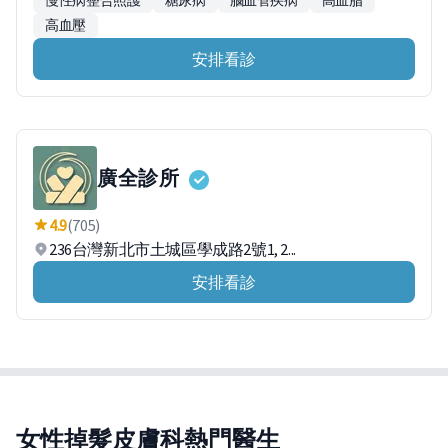
慢性病整合照護
糖尿病
腦血管疾病
高血脂
高血壓
安排看診
廣全診所
4.9
(705)
236台灣新北市土城區學成路2號1, 2...
安排看診
女性掉髮皮膚科熱門醫生