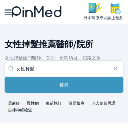
日本醫療專區
線上預約
線上預約醫師、院所
女性掉髮推薦醫師/院所
醫師專欄專訪
女性掉髮熱門醫師、院所、療程項目、知識文章
健康主題館
我是醫療人員
搜尋
蕁麻疹
慢性病
疫苗施打
健康檢查
老人整合照護
自律神經檢查