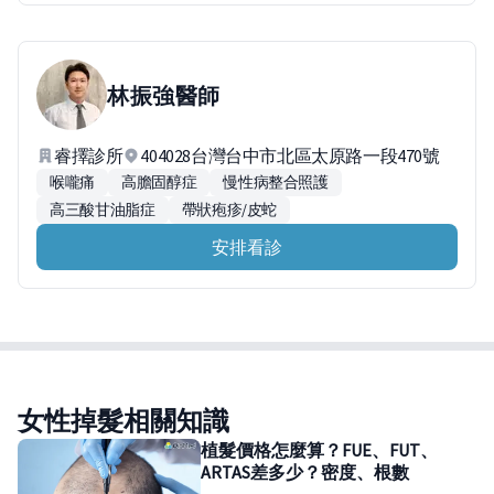
林振強
醫師
睿擇診所
404028台灣台中市北區太原路一段470號
喉嚨痛
高膽固醇症
慢性病整合照護
高三酸甘油脂症
帶狀疱疹/皮蛇
安排看診
女性掉髮相關知識
植髮價格怎麼算？FUE、FUT、
ARTAS差多少？密度、根數