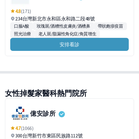
4.8
(171)
234台灣新北市永和區永和路二段48號
口服A酸
玫瑰斑/酒糟性皮膚炎/酒槽鼻
帶狀皰疹疫苗
照光治療
老人斑/脂漏性角化症/角質增生
安排看診
女性掉髮家醫科熱門院所
億安診所
4.7
(1066)
300台灣新竹市東區民族路112號