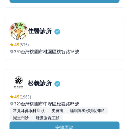
佳醫診所
4.9
(526)
330台灣桃園市桃園區桃智路16號
松義診所
4.9
(1963)
320台灣桃園市中壢區松義路85號
常見耳鼻喉科症狀
皮膚癢
睡眠障礙/失眠/淺眠
減重門診
肝膽腸胃症狀
安排看診