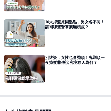
10大掉髮原因盤點，男女各不同！
該補哪些營養素顧頭皮？
別懷疑，女性也會禿頭！鬼剃頭一
夜掉髮非傳說 究竟原因為何？