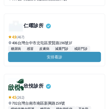
仁曜診所
4.9
(467)
406台灣台中市北屯區景賢路196號1F
糖尿病
感冒
皮膚病
減重門診
戒菸門診
安排看診
欣悅診所
4.5
(262)
702台灣台南市南區新興路159號