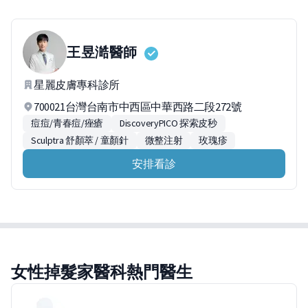
王昱澔
醫師
星麗皮膚專科診所
700021台灣台南市中西區中華西路二段272號
痘痘/青春痘/痤瘡
DiscoveryPICO 探索皮秒
Sculptra 舒顏萃 / 童顏針
微整注射
玫瑰疹
安排看診
女性掉髮家醫科熱門醫生