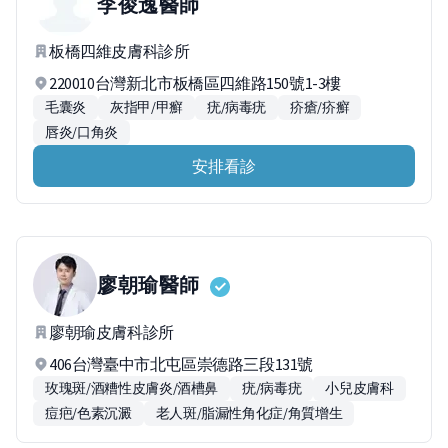
李俊逸
醫師
板橋四維皮膚科診所
220010台灣新北市板橋區四維路150號1-3樓
毛囊炎
灰指甲/甲癬
疣/病毒疣
疥瘡/疥癬
唇炎/口角炎
安排看診
廖朝瑜
醫師
廖朝瑜皮膚科診所
406台灣臺中市北屯區崇德路三段131號
玫瑰斑/酒糟性皮膚炎/酒槽鼻
疣/病毒疣
小兒皮膚科
痘疤/色素沉澱
老人斑/脂漏性角化症/角質增生