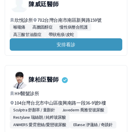
陳威廷
醫師
欣悅診所
702台灣台南市南區新興路159號
喉嚨痛
高膽固醇症
慢性病整合照護
高三酸甘油脂症
帶狀疱疹/皮蛇
安排看診
陳柏臣
醫師
HH醫髮診所
104台灣台北市中山區復興南路一段36-9號9 樓
Sculptra 舒顏萃 / 童顏針
Juvederm 喬雅登玻尿酸
Restylane 瑞絲朗 / 純粹玻尿酸
ANiMERS 愛霓密絲/愛戀玻尿酸
Ellanse 洢蓮絲 / 奇蹟針